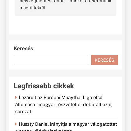
helyzetjelentést adott
minket a telefonunk
a sérültekről
Keresés
KERESÉS
Legfrissebb cikkek
Lezárult az Európai Muaythai Liga első
állomása – magyar részvétellel debütált az új
sorozat
Huszty Dániel irányítja a magyar válogatottat