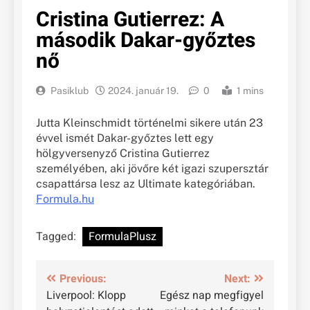
Cristina Gutierrez: A
második Dakar-győztes
nő
Pasiklub
2024. január 19.
0
1 mins
Jutta Kleinschmidt történelmi sikere után 23
évvel ismét Dakar-győztes lett egy
hölgyversenyző Cristina Gutierrez
személyében, aki jövőre két igazi szupersztár
csapattársa lesz az Ultimate kategóriában.
Formula.hu
Tagged:
FormulaPlusz
Bejegyzés
Previous:
Next:
Liverpool: Klopp
Egész nap megfigyel
navigáció