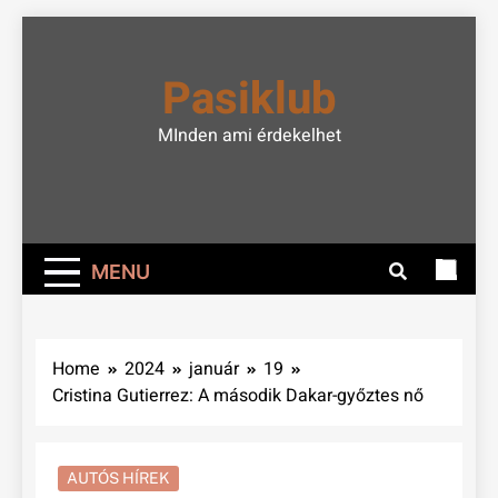
Skip
to
Pasiklub
content
MInden ami érdekelhet
MENU
Home
2024
január
19
Cristina Gutierrez: A második Dakar-győztes nő
AUTÓS HÍREK