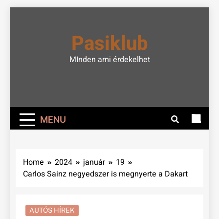
Skip
to
Pasiklub
content
MInden ami érdekelhet
MENU
Home
2024
január
19
Carlos Sainz negyedszer is megnyerte a Dakart
AUTÓS HÍREK