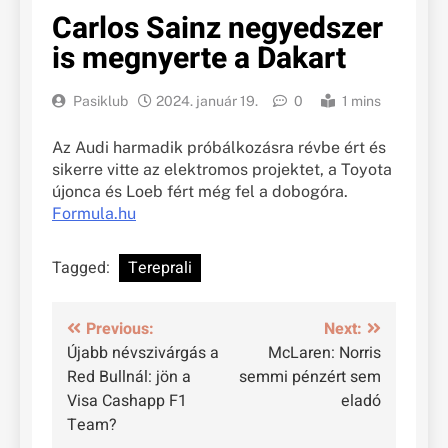
Carlos Sainz negyedszer
is megnyerte a Dakart
Pasiklub
2024. január 19.
0
1 mins
Az Audi harmadik próbálkozásra révbe ért és
sikerre vitte az elektromos projektet, a Toyota
újonca és Loeb fért még fel a dobogóra.
Formula.hu
Tagged:
Tereprali
Bejegyzés
Previous:
Next:
Újabb névszivárgás a
McLaren: Norris
navigáció
Red Bullnál: jön a
semmi pénzért sem
Visa Cashapp F1
eladó
Team?