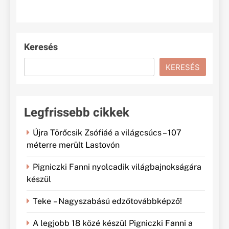
Keresés
KERESÉS
Legfrissebb cikkek
Újra Törőcsik Zsófiáé a világcsúcs – 107
méterre merült Lastovón
Pigniczki Fanni nyolcadik világbajnokságára
készül
Teke – Nagyszabású edzőtovábbképző!
A legjobb 18 közé készül Pigniczki Fanni a