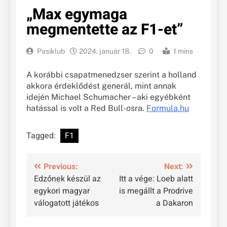
„Max egymaga
megmentette az F1-et”
Pasiklub
2024. január 18.
0
1 mins
A korábbi csapatmenedzser szerint a holland
akkora érdeklődést generál, mint annak
idején Michael Schumacher – aki egyébként
hatással is volt a Red Bull-osra.
Formula.hu
Tagged:
F1
Bejegyzés
Previous:
Next:
Edzőnek készül az
Itt a vége: Loeb alatt
navigáció
egykori magyar
is megállt a Prodrive
válogatott játékos
a Dakaron