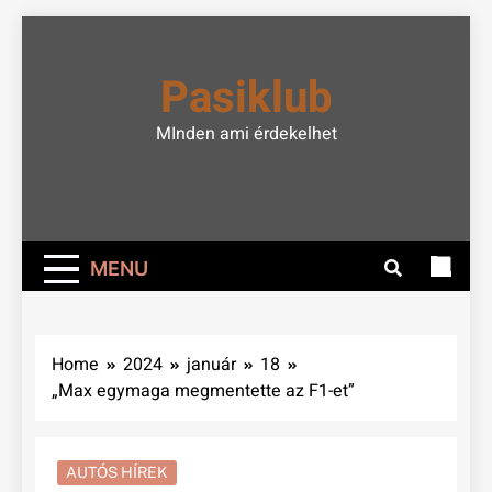
Skip
to
Pasiklub
content
MInden ami érdekelhet
MENU
Home
2024
január
18
„Max egymaga megmentette az F1-et”
AUTÓS HÍREK