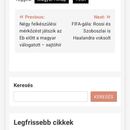
Bejegyzés
Previous:
Next:
Négy felkészülési
FIFA-gála: Rossi és
navigáció
mérkőzést játszik az
Szoboszlai is
Eb előtt a magyar
Haalandra voksolt
válogatott – sajtóhír
Keresés
KERESÉS
Legfrissebb cikkek