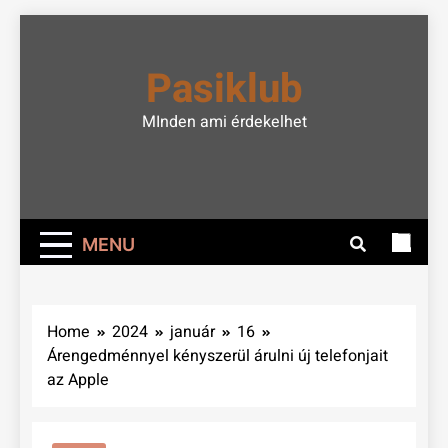
Skip
to
Pasiklub
content
MInden ami érdekelhet
MENU
Home
2024
január
16
Árengedménnyel kényszerül árulni új telefonjait
az Apple