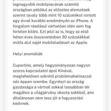
legnagyobb mobilpiacának számító
országban például az előzetes elemzések
szerint tavaly több mint 10 százalékot rontott
egy évvel korábbi eredményén az iPhone. A
forgalom ráadásul várhatóan idén sem fog
hirtelen kilőni. Ezt jelzi az is, hogy az első
héten éves összevetésben 30 százalékkal
múlta alul saját mobileladásait az Apple.
Helyi anomáliák
Cupertino, amely hagyományosan nagyon
szoros kapcsolatot ápol Kínával,
meglehetősen sokrétű problémahalmazzal
néz éppen szembe. Egyrészt az ország
gazdasága a vártnál sokkal lassabban tér
magához a világjárvány okozta sokkból, ami
általánosan nem tesz jót a fogyasztási
kedvnek.