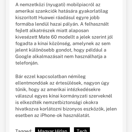
A nemzetközi (nyugati) mobilpiacról az
amerikai szankciók hatására gyakorlatilag
kiszorított Huawei ráadásul egyre jobb
formába lendül hazai pályán. A felhasznált
fejlett alkatrészek miatt alaposan
kivesézett Mate 60 modellt a jelek szerint jól
fogadta a kínai közönség, amelynek az sem
jelent különösebb gondot, hogy például a
Google alkalmazásait nem használhatja a
telefonján.
Bár ezzel kapcsolatban némileg
ellentmondóak az értesülések, nagyon úgy
tűnik, hogy az amerikai intézkedésekre
válaszul egyes kínai kormányzati szerveknél
is elkezdték nemzetbiztonsági okokra
hivatkozva korlátozni bizonyos eszközök, jelen
esetben az iPhone-ok használatát.
Tagged:
Magyar Hírlap
Tech