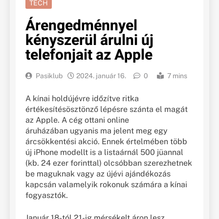
TECH
Árengedménnyel
kényszerül árulni új
telefonjait az Apple
Pasiklub
2024. január 16.
0
7 mins
A kínai holdújévre időzítve ritka
értékesítésösztönző lépésre szánta el magát
az Apple. A cég ottani online
áruházában ugyanis ma jelent meg egy
árcsökkentési akció. Ennek értelmében több
új iPhone modellt is a listaárnál 500 jüannal
(kb. 24 ezer forinttal) olcsóbban szerezhetnek
be maguknak vagy az újévi ajándékozás
kapcsán valamelyik rokonuk számára a kínai
fogyasztók.
Január 18-tól 21-ig mérsékelt áron lesz