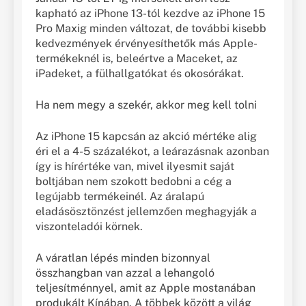
kapható az iPhone 13-tól kezdve az iPhone 15
Pro Maxig minden változat, de további kisebb
kedvezmények érvényesíthetők más Apple-
termékeknél is, beleértve a Maceket, az
iPadeket, a fülhallgatókat és okosórákat.
Ha nem megy a szekér, akkor meg kell tolni
Az iPhone 15 kapcsán az akció mértéke alig
éri el a 4-5 százalékot, a leárazásnak azonban
így is hírértéke van, mivel ilyesmit saját
boltjában nem szokott bedobni a cég a
legújabb termékeinél. Az áralapú
eladásösztönzést jellemzően meghagyják a
viszonteladói körnek.
A váratlan lépés minden bizonnyal
összhangban van azzal a lehangoló
teljesítménnyel, amit az Apple mostanában
produkált Kínában. A többek között a világ