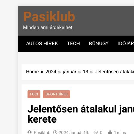
Skip
Pasiklub
to
content
MInden ami érdekelhet
AUTÓS HÍREK
TECH
BŰNÜGY
IDŐJÁ
Home
2024
január
13
Jelentősen átalaku
FOCI
SPORTHÍREK
Jelentősen átalakul jan
kerete
Pasiklub
2024. január 13.
0
1 mins