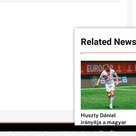
Related New
Huszty Dániel
irányítja a magyar
válogatottat a socca-
BlazeThemes
Pasiklub - All Rights Reserved 2026.. Free Theme By
.