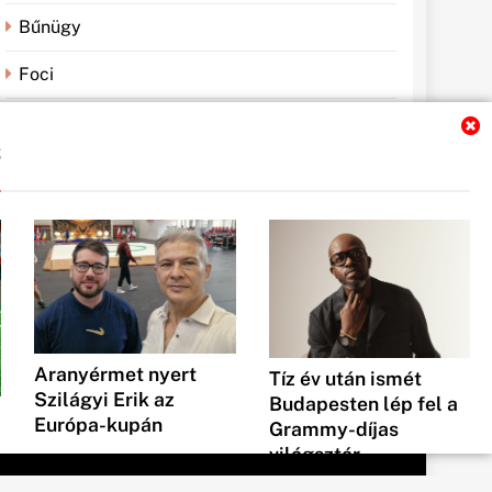
Bűnügy
Foci
Gazdaság
s
Időjárás
Küzdősportok
Sportbánya
Sporthírek
Tech
Aranyérmet nyert
Tíz év után ismét
Szilágyi Erik az
Budapesten lép fel a
Európa-kupán
Grammy-díjas
világsztár
Pasiklub
2026.
augusztus 04.
0
Pasiklub
2026.