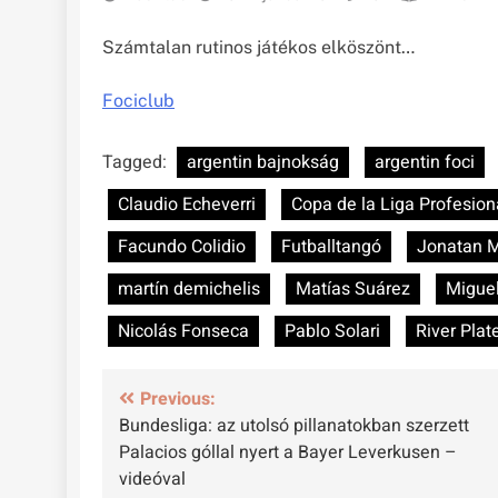
Számtalan rutinos játékos elköszönt…
Fociclub
Tagged:
argentin bajnokság
argentin foci
Claudio Echeverri
Copa de la Liga Profesion
Facundo Colidio
Futballtangó
Jonatan 
martín demichelis
Matías Suárez
Miguel
Nicolás Fonseca
Pablo Solari
River Plat
Bejegyzés
Previous:
Bundesliga: az utolsó pillanatokban szerzett
navigáció
Palacios góllal nyert a Bayer Leverkusen –
videóval