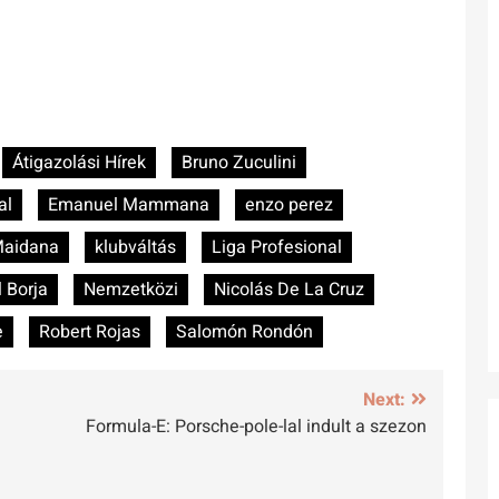
Átigazolási Hírek
Bruno Zuculini
al
Emanuel Mammana
enzo perez
Maidana
klubváltás
Liga Profesional
 Borja
Nemzetközi
Nicolás De La Cruz
e
Robert Rojas
Salomón Rondón
Next:
Formula-E: Porsche-pole-lal indult a szezon