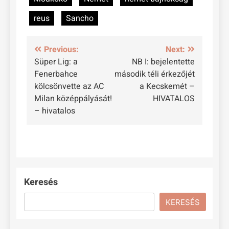
reus
Sancho
Bejegyzés
Previous:
Next:
Süper Lig: a
NB I: bejelentette
navigáció
Fenerbahce
második téli érkezőjét
kölcsönvette az AC
a Kecskemét –
Milan középpályását!
HIVATALOS
– hivatalos
Keresés
KERESÉS