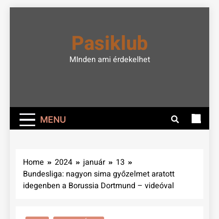
Skip
to
Pasiklub
content
MInden ami érdekelhet
MENU
Home
2024
január
13
Bundesliga: nagyon sima győzelmet aratott
idegenben a Borussia Dortmund – videóval