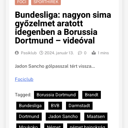
FOCI
SPORTHÍREK
Bundesliga: nagyon sima
győzelmet aratott
idegenben a Borussia
Dortmund – videóval
Pasiklub
2024. január 13.
0
1 mins
Jadon Sancho gólpasszal tért vissza…
Fociclub
Tagged:
Borussia Dortmund
Brandt
Bundesliga
BVB
Darmstadt
Dortmund
Jadon Sancho
Maatsen
Moukoko
Német
német bajnokság