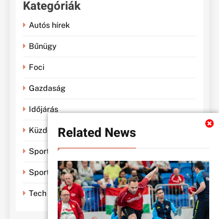
Kategóriák
Autós hírek
Bűnügy
Foci
Gazdaság
Időjárás
Related News
Küzdősportok
Sportbánya
Sporthírek
Tech