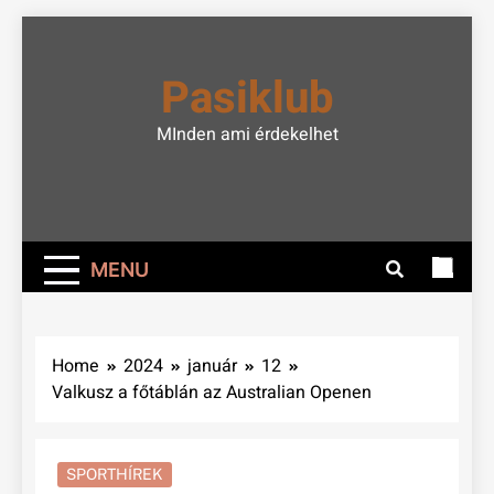
Skip
to
Pasiklub
content
MInden ami érdekelhet
MENU
Home
2024
január
12
Valkusz a főtáblán az Australian Openen
SPORTHÍREK