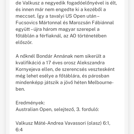
de Valkusz a negyedik fogadóelőnyével is élt,
és innen már nem engedte ki a kezéből a
meccset. Így a tavalyi US Open után –
Fucsovics Mártonnal és Marozsán Fábiánnal
együtt – újra három magyar szerepel a
főtáblán a férfiaknál, az AO történetében
először.
A nőknél Bondár Annának nem sikerült a
kvalifikáció a 17 éves orosz Alekszandra
Kornyejeva ellen, de szerencsés vesztesként
még lehet esélye a főtáblára, és párosban
mindenképp játszik a jövő héten Melbourne-
ben.
Eredmények:
Australian Open, selejtező, 3. forduló:
Valkusz Máté-Andrea Vavassori (olasz) 6:1,
6:4