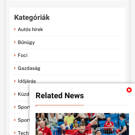
Kategóriák
Autós hírek
Bűnügy
Foci
Gazdaság
Időjárás
Related News
Küzdősportok
Sportbánya
Sporthírek
Tech