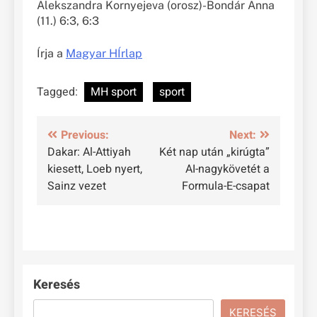
Alekszandra Kornyejeva (orosz)-Bondár Anna
(11.) 6:3, 6:3
Írja a
Magyar HÍrlap
Tagged:
MH sport
sport
Bejegyzés
Previous:
Next:
Dakar: Al-Attiyah
Két nap után „kirúgta”
navigáció
kiesett, Loeb nyert,
AI-nagykövetét a
Sainz vezet
Formula-E-csapat
Keresés
KERESÉS