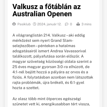
Valkusz a főtáblán az
Australian Openen
Pasiklub
2024. január 12.
0
3 mins
A világranglistán 214. Valkusz – aki eddig
mérkőzést sem nyert Grand Slam-
selejtezőben – pénteken a hatalmas
adogatásairól ismert Andrea Vavassorival
találkozott, pályafutása során először. A
magyar szövetség közösségi oldala szerint a
25 éves magyar gyorsan 3:0-ra elhúzott, de
4:1-nél bejött hozzá a pályára az orvos és a
fiziós. A folytatásban azonban nem látszottak
rajta problémák, újra brékelt, és 6:1-gyel
hozta a szettet.
Az olasz több mint ötperces egészségi
szünetet vett ki, energikusabban tért vissza,