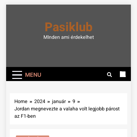
Skip
to
Pasiklub
content
MInden ami érdekelhet
MENU
Home
2024
január
9
Jordan megnevezte a valaha volt legjobb párost
az F1-ben