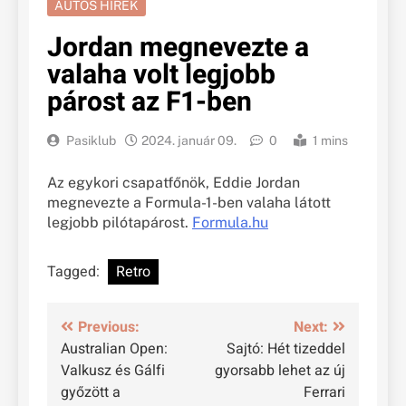
AUTÓS HÍREK
Jordan megnevezte a
valaha volt legjobb
párost az F1-ben
Pasiklub
2024. január 09.
0
1 mins
Az egykori csapatfőnök, Eddie Jordan
megnevezte a Formula-1-ben valaha látott
legjobb pilótapárost.
Formula.hu
Tagged:
Retro
Bejegyzés
Previous:
Next:
Australian Open:
Sajtó: Hét tizeddel
navigáció
Valkusz és Gálfi
gyorsabb lehet az új
győzött a
Ferrari