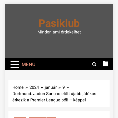
Skip
to
Pasiklub
content
MInden ami érdekelhet
MENU
Home
2024
január
9
Dortmund: Jadon Sancho előtt újabb játékos
érkezik a Premier League-ből! – képpel