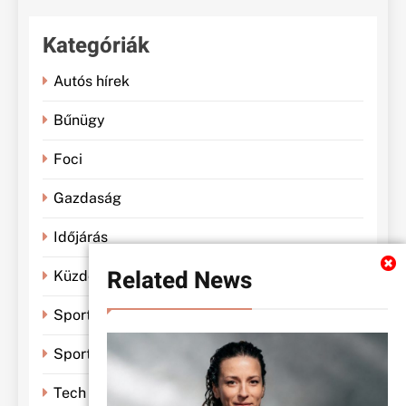
Kategóriák
Autós hírek
Bűnügy
Foci
Gazdaság
Időjárás
Related News
Küzdősportok
Sportbánya
Sporthírek
Tech