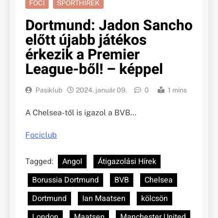
FOCI
SPORTHÍREK
Dortmund: Jadon Sancho
előtt újabb játékos
érkezik a Premier
League-ből! – képpel
Pasiklub
2024. január 09.
0
1 mins
A Chelsea-től is igazol a BVB…
Fociclub
Tagged:
Angol
Átigazolási Hírek
Borussia Dortmund
BVB
Chelsea
Dortmund
Ian Maatsen
kölcsön
London
Maatsen
Manchester United