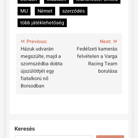
MU
Német
szerződés
több játéklehetőség
Bejegyzés
Previous:
Next:
Házuk udvarán
Fedélzeti kamerás
navigáció
megszülte, majd a
felvételen a Varga
szomszédba dobta
Racing Team
újszülöttjét egy
borulása
fiatalkorú nő
Borsodban
Keresés