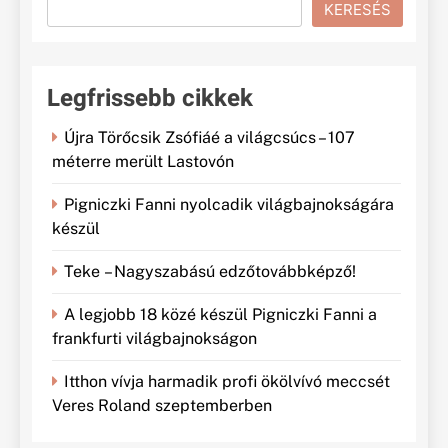
KERESÉS
Legfrissebb cikkek
Újra Törőcsik Zsófiáé a világcsúcs – 107
méterre merült Lastovón
Pigniczki Fanni nyolcadik világbajnokságára
készül
Teke – Nagyszabású edzőtovábbképző!
A legjobb 18 közé készül Pigniczki Fanni a
frankfurti világbajnokságon
Itthon vívja harmadik profi ökölvívó meccsét
Veres Roland szeptemberben