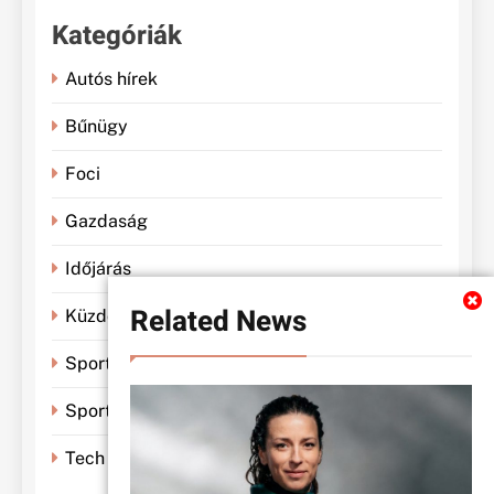
Kategóriák
Autós hírek
Bűnügy
Foci
Gazdaság
Időjárás
Related News
Küzdősportok
Sportbánya
Sporthírek
Tech