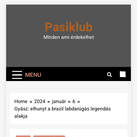
Skip
to
Pasiklub
content
MInden ami érdekelhet
MENU
Home
2024
január
6
Gyász: elhunyt a brazil labdarúgás legendás
alakja