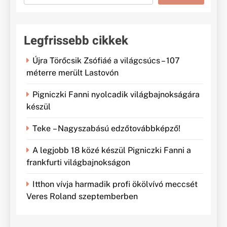
Legfrissebb cikkek
Újra Törőcsik Zsófiáé a világcsúcs – 107
méterre merült Lastovón
Pigniczki Fanni nyolcadik világbajnokságára
készül
Teke – Nagyszabású edzőtovábbképző!
A legjobb 18 közé készül Pigniczki Fanni a
frankfurti világbajnokságon
Itthon vívja harmadik profi ökölvívó meccsét
Veres Roland szeptemberben