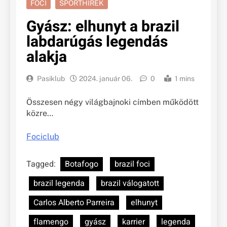
FOCI
SPORTHÍREK
Gyász: elhunyt a brazil
labdarúgás legendás
alakja
Pasiklub
2024. január 06.
0
1 mins
Összesen négy világbajnoki címben működött
közre…
Fociclub
Tagged:
Botafogo
brazil foci
brazil legenda
brazil válogatott
Carlos Alberto Parreira
elhunyt
flamengo
gyász
karrier
legenda