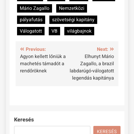
Mário Zagallo
Nemzetközi
pályafutás
szövetségi kapitány
Válogatott
VB
világbajnok
Bejegyzés
Previous:
Next:
Agyon kellett lőniük a
Elhunyt Mário
navigáció
machetés támadót a
Zagallo, a brazil
rendőröknek
labdarúgó-válogatott
legendás kapitánya
Keresés
KERESÉS