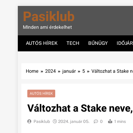
Skip
Pasiklub
to
content
MInden ami érdekelhet
AUTÓS HÍREK
TECH
BŰNÜGY
IDŐJÁ
Home
2024
január
5
Változhat a Stake n
AUTÓS HÍREK
Változhat a Stake neve,
Pasiklub
2024. január 05.
0
1 mins