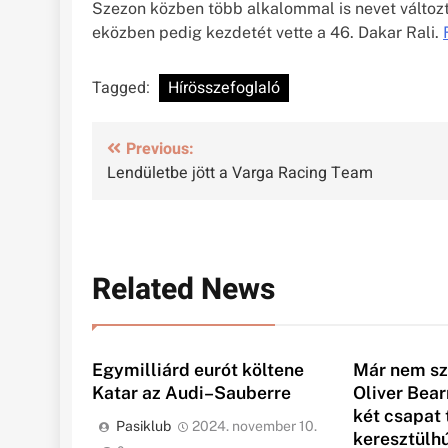
Szezon közben több alkalommal is nevet változ
eközben pedig kezdetét vette a 46. Dakar Rali.
Tagged:
Hírösszefoglaló
Bejegyzés
Previous:
Lendületbe jött a Varga Racing Team
navigáció
Related News
Egymilliárd eurót költene
Már nem sz
Katar az Audi–Sauberre
Oliver Bea
két csapat t
Pasiklub
2024. november 10.
keresztülh