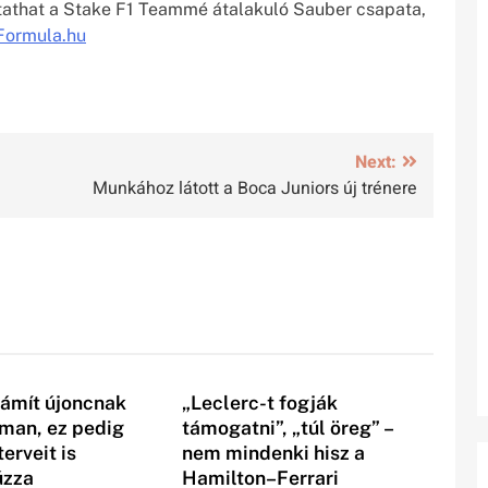
tathat a Stake F1 Teammé átalakuló Sauber csapata,
Formula.hu
Next:
Munkához látott a Boca Juniors új trénere
ámít újoncnak
„Leclerc-t fogják
rman, ez pedig
támogatni”, „túl öreg” –
erveit is
nem mindenki hisz a
úzza
Hamilton–Ferrari