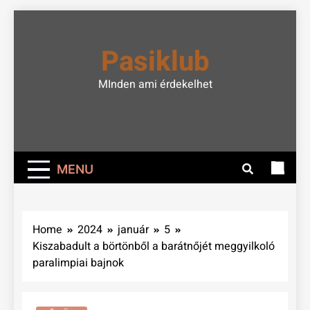
Skip
to
Pasiklub
content
MInden ami érdekelhet
MENU
Home
2024
január
5
Kiszabadult a börtönből a barátnőjét meggyilkoló
paralimpiai bajnok