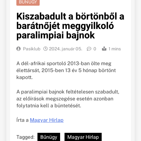
BŰNÜGY
Kiszabadult a börtönből a
barátnőjét meggyilkoló
paralimpiai bajnok
Pasiklub
2024. január 05.
0
1 mins
A dél-afrikai sportoló 2013-ban ölte meg
élettársát, 2015-ben 13 év 5 hónap börtönt
kapott.
A paralimpiai bajnok feltételesen szabadult,
az előírások megszegése esetén azonban
folytatnia kell a büntetését.
Írta a
Magyar Hírlap
Tagged:
Bűnügy
Magyar Hírlap