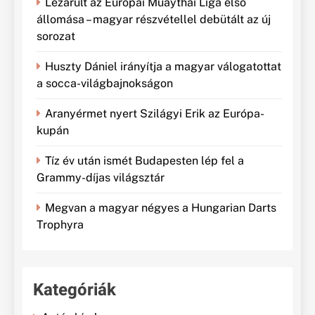
Lezárult az Európai Muaythai Liga első
állomása – magyar részvétellel debütált az új
sorozat
Huszty Dániel irányítja a magyar válogatottat
a socca-világbajnokságon
Aranyérmet nyert Szilágyi Erik az Európa-
kupán
Tíz év után ismét Budapesten lép fel a
Grammy-díjas világsztár
Megvan a magyar négyes a Hungarian Darts
Trophyra
Kategóriák