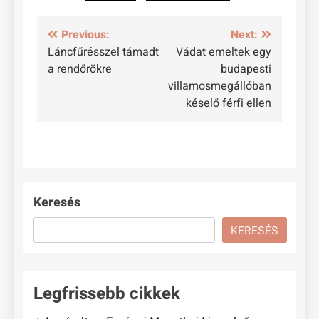
Bejegyzés
Previous:
Next:
Láncfűrésszel támadt
Vádat emeltek egy
navigáció
a rendőrökre
budapesti
villamosmegállóban
késelő férfi ellen
Keresés
KERESÉS
Legfrissebb cikkek