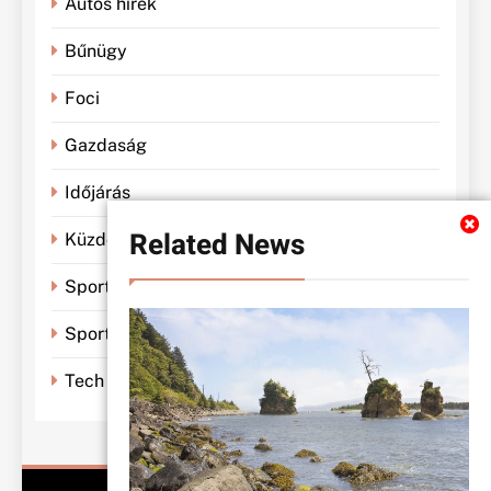
Autós hírek
Bűnügy
Foci
Gazdaság
Időjárás
Related News
Küzdősportok
Sportbánya
Sporthírek
Tech