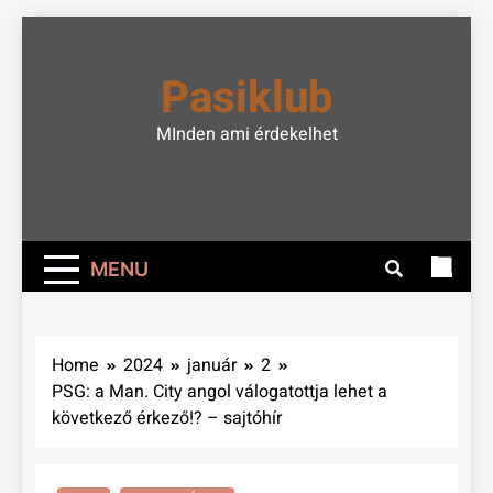
Skip
to
Pasiklub
content
MInden ami érdekelhet
MENU
Home
2024
január
2
PSG: a Man. City angol válogatottja lehet a
következő érkező!? – sajtóhír