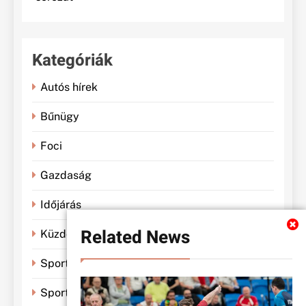
Kategóriák
Autós hírek
Bűnügy
Foci
Gazdaság
Időjárás
Related News
Küzdősportok
Sportbánya
Sporthírek