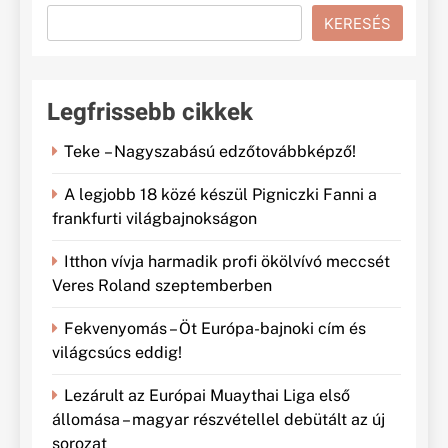
KERESÉS
Legfrissebb cikkek
Teke – Nagyszabású edzőtovábbképző!
A legjobb 18 közé készül Pigniczki Fanni a
frankfurti világbajnokságon
Itthon vívja harmadik profi ökölvívó meccsét
Veres Roland szeptemberben
Fekvenyomás – Öt Európa-bajnoki cím és
világcsúcs eddig!
Lezárult az Európai Muaythai Liga első
állomása – magyar részvétellel debütált az új
sorozat