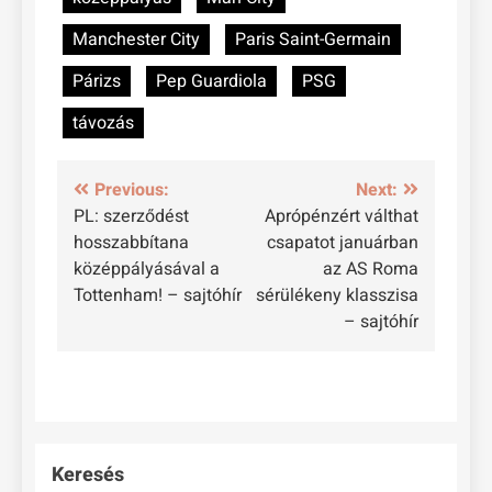
Manchester City
Paris Saint-Germain
Párizs
Pep Guardiola
PSG
távozás
Bejegyzés
Previous:
Next:
PL: szerződést
Aprópénzért válthat
navigáció
hosszabbítana
csapatot januárban
középpályásával a
az AS Roma
Tottenham! – sajtóhír
sérülékeny klasszisa
– sajtóhír
Keresés