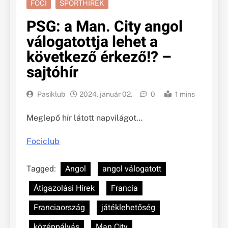
FOCI
SPORTHÍREK
PSG: a Man. City angol
válogatottja lehet a
következő érkező!? –
sajtóhír
Pasiklub
2024. január 02.
0
1 mins
Meglepő hír látott napvilágot…
Fociclub
Tagged:
Angol
angol válogatott
Átigazolási Hírek
Francia
Franciaország
játéklehetőség
középpályás
Man City