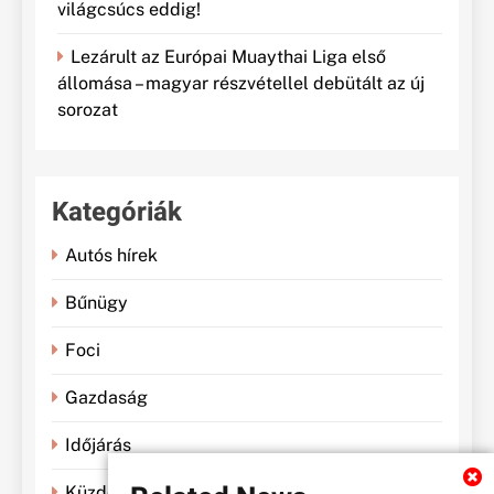
világcsúcs eddig!
Lezárult az Európai Muaythai Liga első
állomása – magyar részvétellel debütált az új
sorozat
Kategóriák
Autós hírek
Bűnügy
Foci
Gazdaság
Időjárás
Küzdősportok