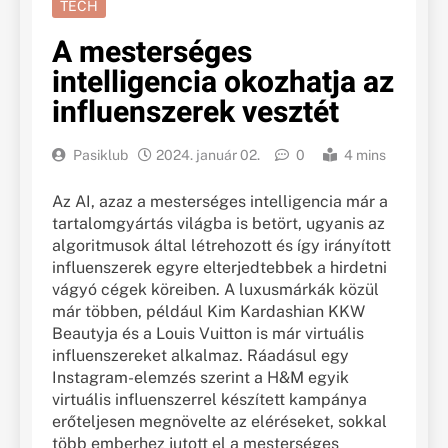
TECH
A mesterséges
intelligencia okozhatja az
influenszerek vesztét
Pasiklub
2024. január 02.
0
4 mins
Az AI, azaz a mesterséges intelligencia már a
tartalomgyártás világba is betört, ugyanis az
algoritmusok által létrehozott és így irányított
influenszerek egyre elterjedtebbek a hirdetni
vágyó cégek köreiben. A luxusmárkák közül
már többen, például Kim Kardashian KKW
Beautyja és a Louis Vuitton is már virtuális
influenszereket alkalmaz. Ráadásul egy
Instagram-elemzés szerint a H&M egyik
virtuális influenszerrel készített kampánya
erőteljesen megnövelte az eléréseket, sokkal
több emberhez jutott el a mesterséges