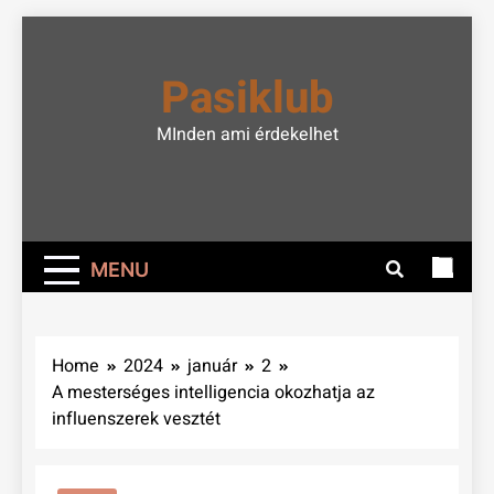
Skip
to
Pasiklub
content
MInden ami érdekelhet
MENU
Home
2024
január
2
A mesterséges intelligencia okozhatja az
influenszerek vesztét