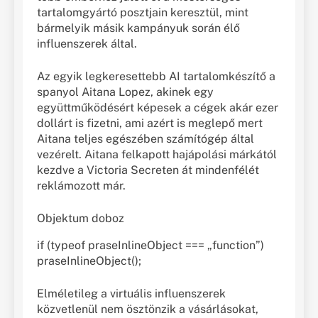
tartalomgyártó posztjain keresztül, mint
bármelyik másik kampányuk során élő
influenszerek által.
Az egyik legkeresettebb AI tartalomkészítő a
spanyol Aitana Lopez, akinek egy
együttműködésért képesek a cégek akár ezer
dollárt is fizetni,
ami azért is meglepő mert
Aitana teljes egészében számítógép által
vezérelt. Aitana felkapott hajápolási márkától
kezdve a Victoria Secreten át mindenfélét
reklámozott már.
Objektum doboz
if (typeof praseInlineObject === „function”)
praseInlineObject();
Elméletileg a virtuális influenszerek
közvetlenül nem ösztönzik a vásárlásokat,