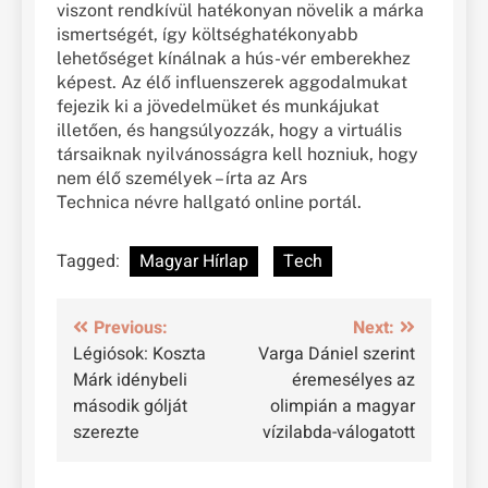
viszont rendkívül hatékonyan növelik a márka
ismertségét, így költséghatékonyabb
lehetőséget kínálnak a hús-vér emberekhez
képest. Az élő influenszerek aggodalmukat
fejezik ki a jövedelmüket és munkájukat
illetően, és hangsúlyozzák, hogy a virtuális
társaiknak nyilvánosságra kell hozniuk, hogy
nem élő személyek – írta az Ars
Technica névre hallgató online portál.
Tagged:
Magyar Hírlap
Tech
Bejegyzés
Previous:
Next:
Légiósok: Koszta
Varga Dániel szerint
navigáció
Márk idénybeli
éremesélyes az
második gólját
olimpián a magyar
szerezte
vízilabda-válogatott