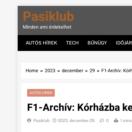
Skip
Pasiklub
to
content
MInden ami érdekelhet
AUTÓS HÍREK
TECH
BŰNÜGY
IDŐJÁ
Home
2023
december
29
F1-Archív: Kó
AUTÓS HÍREK
F1-Archív: Kórházba k
Pasiklub
2023. december 29.
0
1 mins