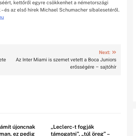
léséért, kettőről egyre csökkenhet a németországi
 – és az első hírek Michael Schumacher síbalesetéről.
hu
Next:
ete
Az Inter Miami is szemet vetett a Boca Juniors
erősségére – sajtóhír
ámít újoncnak
„Leclerc-t fogják
rman, ez pedig
támogatni”, „túl öreg” –