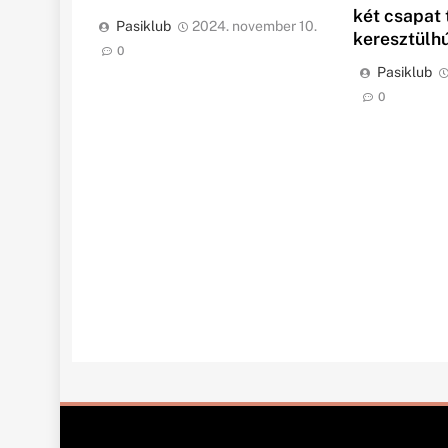
két csapat t
Pasiklub
2024. november 10.
keresztülh
0
Pasiklub
0