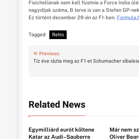
Fisichellának nem kell fizetnie a Force India ü
nagydíjak száma, B terve is van a Stefan GP-nek
Ez történt december 29-én az F1-ben.
Formula.
Tagged:
Retro
Bejegyzés
Previous:
Tíz éve rázta meg az F1-et Schumacher síbales
navigáció
Related News
Egymilliárd eurót költene
Már nem sz
Katar az Audi–Sauberre
Oliver Bea