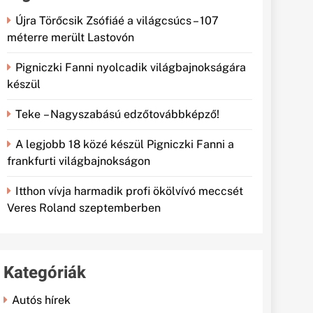
Újra Törőcsik Zsófiáé a világcsúcs – 107
méterre merült Lastovón
Pigniczki Fanni nyolcadik világbajnokságára
készül
Teke – Nagyszabású edzőtovábbképző!
A legjobb 18 közé készül Pigniczki Fanni a
frankfurti világbajnokságon
Itthon vívja harmadik profi ökölvívó meccsét
Veres Roland szeptemberben
Kategóriák
Autós hírek