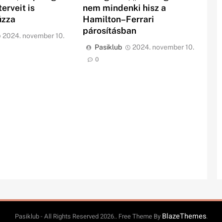
erveit is
nem mindenki hisz a
úzza
Hamilton–Ferrari
párosításban
2024. november 10.
Pasiklub
2024. november 10.
0
BlazeThemes
Pasiklub - All Rights Reserved 2026.. Free Theme By
.