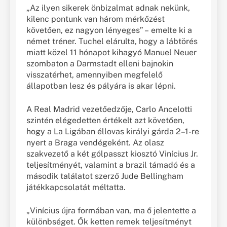
„Az ilyen sikerek önbizalmat adnak nekünk,
kilenc pontunk van három mérkőzést
követően, ez nagyon lényeges” – emelte ki a
német tréner. Tuchel elárulta, hogy a lábtörés
miatt közel 11 hónapot kihagyó Manuel Neuer
szombaton a Darmstadt elleni bajnokin
visszatérhet, amennyiben megfelelő
állapotban lesz és pályára is akar lépni.
A Real Madrid vezetőedzője, Carlo Ancelotti
szintén elégedetten értékelt azt követően,
hogy a La Ligában éllovas királyi gárda 2–1-re
nyert a Braga vendégeként. Az olasz
szakvezető a két gólpasszt kiosztó Vinícius Jr.
teljesítményét, valamint a brazil támadó és a
második találatot szerző Jude Bellingham
játékkapcsolatát méltatta.
„Vinícius újra formában van, ma ő jelentette a
különbséget. Ők ketten remek teljesítményt