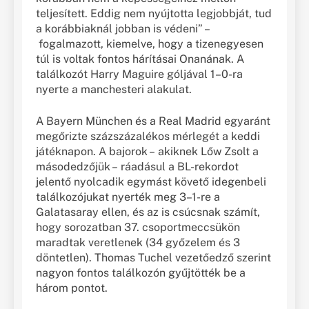
teljesített. Eddig nem nyújtotta legjobbját, tud
a korábbiaknál jobban is védeni” –
fogalmazott, kiemelve, hogy a tizenegyesen
túl is voltak fontos hárításai Onanának. A
találkozót Harry Maguire góljával 1–0-ra
nyerte a manchesteri alakulat.
A Bayern München és a Real Madrid egyaránt
megőrizte százszázalékos mérlegét a keddi
játéknapon. A bajorok – akiknek Lőw Zsolt a
másodedzőjük – ráadásul a BL-rekordot
jelentő nyolcadik egymást követő idegenbeli
találkozójukat nyerték meg 3–1-re a
Galatasaray ellen, és az is csúcsnak számít,
hogy sorozatban 37. csoportmeccsükön
maradtak veretlenek (34 győzelem és 3
döntetlen). Thomas Tuchel vezetőedző szerint
nagyon fontos találkozón gyűjtötték be a
három pontot.