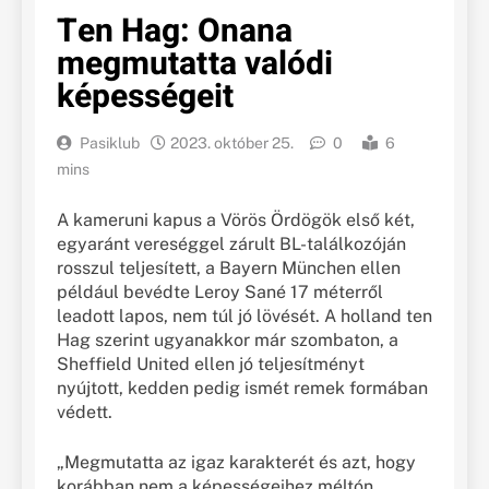
Ten Hag: Onana
megmutatta valódi
képességeit
Pasiklub
2023. október 25.
0
6
mins
A kameruni kapus a Vörös Ördögök első két,
egyaránt vereséggel zárult BL-találkozóján
rosszul teljesített, a Bayern München ellen
például bevédte Leroy Sané 17 méterről
leadott lapos, nem túl jó lövését. A holland ten
Hag szerint ugyanakkor már szombaton, a
Sheffield United ellen jó teljesítményt
nyújtott, kedden pedig ismét remek formában
védett.
„Megmutatta az igaz karakterét és azt, hogy
korábban nem a képességeihez méltón