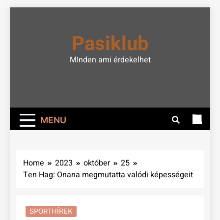
Skip
to
Pasiklub
content
MInden ami érdekelhet
MENU
Home
2023
október
25
Ten Hag: Onana megmutatta valódi képességeit
SPORTHÍREK