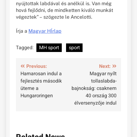
nyújtottak labdával és anélkül is. Van még
hová fejlődni, de mindketten kiváló munkát
végeztek” – szögezte le Ancelotti.
Írja a
Magyar HÍrlap
Tagged:
MH sport
sport
Bejegyzés
Previous:
Next:
Hamarosan indul a
Magyar nyílt
navigáció
fejlesztés második
tollaslabda-
üteme a
bajnokság: csaknem
Hungaroringen
40 ország 300
élversenyzője indul