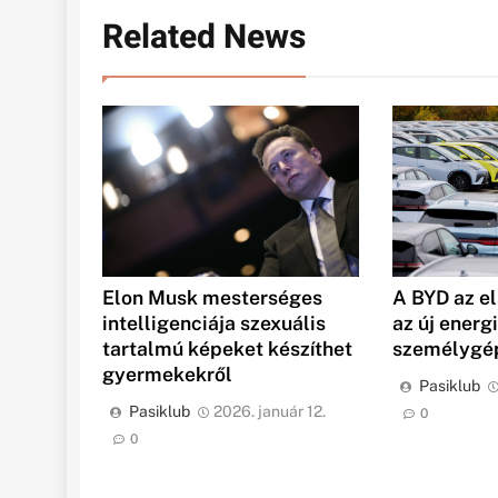
Related News
Elon Musk mesterséges
A BYD az e
intelligenciája szexuális
az új energi
tartalmú képeket készíthet
személygép
gyermekekről
Pasiklub
Pasiklub
2026. január 12.
0
0