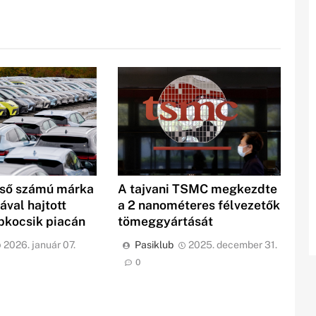
lső számú márka
A tajvani TSMC megkezdte
ával hajtott
a 2 nanométeres félvezetők
kocsik piacán
tömeggyártását
2026. január 07.
Pasiklub
2025. december 31.
0