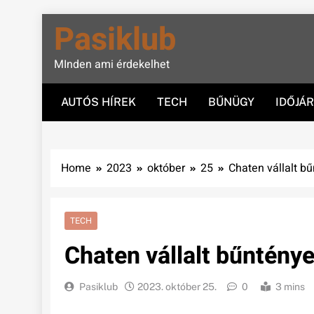
Skip
Pasiklub
to
content
MInden ami érdekelhet
AUTÓS HÍREK
TECH
BŰNÜGY
IDŐJÁ
Home
2023
október
25
Chaten vállalt bű
TECH
Chaten vállalt bűntények
Pasiklub
2023. október 25.
0
3 mins