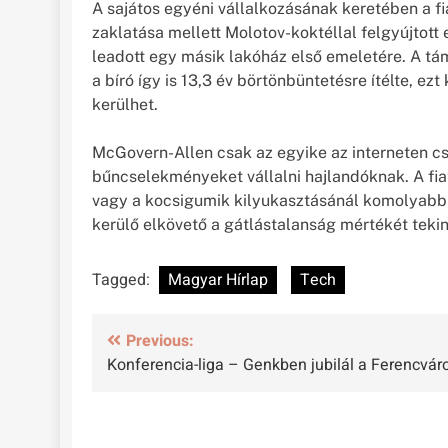
A sajátos egyéni vállalkozásának keretében a f
zaklatása mellett Molotov-koktéllal felgyújtott 
leadott egy másik lakóház első emeletére. A t
a bíró így is 13,3 év börtönbüntetésre ítélte, e
kerülhet.
McGovern-Allen csak az egyike az interneten cs
bűncselekményeket vállalni hajlandóknak. A fi
vagy a kocsigumik kilyukasztásánál komolyabb 
kerülő elkövető a gátlástalanság mértékét teki
Tagged:
Magyar Hírlap
Tech
Bejegyzés
Previous:
Konferencia-liga – Genkben jubilál a Ferencvár
navigáció