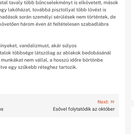
iatal tavaly több bűncselekményt is elkövetett, mások
egy lakóházat, továbbá pisztollyal több lövést is
ámadások során személyi sérülések nem történtek, de
zt követően három éven át feltételesen szabadlábra
ínyeket, vandalizmust, akár súlyos
atalok többsége látszólag az ablakok bedobásánál
munkákat nem vállal, a hosszú időre börtönbe
ntve egy szűkebb réteghez tartozik.
Next:
os
Esővel folytatódik az október