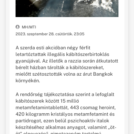
MH/MTI
2023. szeptember 28. csütörtök. 23:05
A szerda esti akcióban négy férfit
letartóztattak illegális kábítószerbirtoklás
gyanújával. Az illetők a razzia során átkutatott
bérelt házban tárolták a kábítószereket,
mielőtt szétosztották volna az árut Bangkok
környékén.
A rendőrség tájékoztatása szerint a lefoglalt
kábítószerek között 15 millió
metamfetamintablettát, 443 csomag heroint,
420 kilogramm kristályos metamfetamint és
partidrogot, ezen belül pszichoaktív italok
készítéséhez alkalmas anyagot, valamint „öt-
öt” elnevezésű, nimetazepám tartalmú