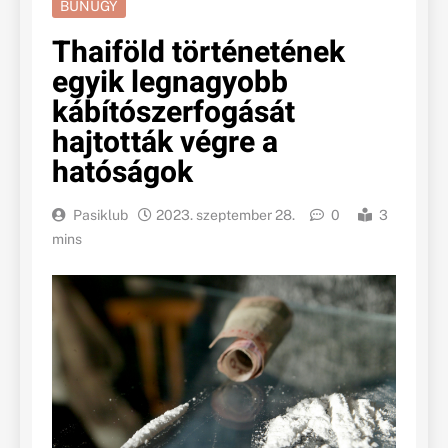
BŰNÜGY
Thaiföld történetének
egyik legnagyobb
kábítószerfogását
hajtották végre a
hatóságok
Pasiklub
2023. szeptember 28.
0
3
mins