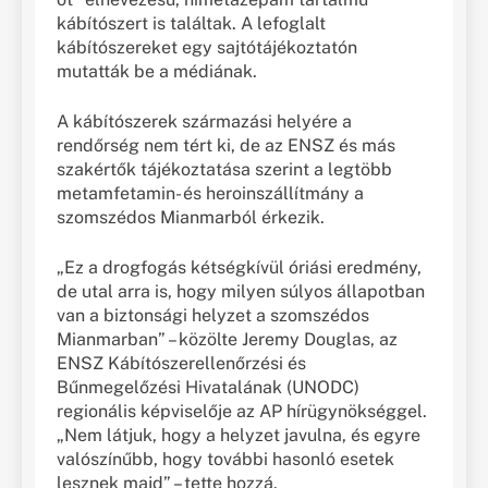
kábítószert is találtak. A lefoglalt
kábítószereket egy sajtótájékoztatón
mutatták be a médiának.
A kábítószerek származási helyére a
rendőrség nem tért ki, de az ENSZ és más
szakértők tájékoztatása szerint a legtöbb
metamfetamin- és heroinszállítmány a
szomszédos Mianmarból érkezik.
„Ez a drogfogás kétségkívül óriási eredmény,
de utal arra is, hogy milyen súlyos állapotban
van a biztonsági helyzet a szomszédos
Mianmarban” – közölte Jeremy Douglas, az
ENSZ Kábítószerellenőrzési és
Bűnmegelőzési Hivatalának (UNODC)
regionális képviselője az AP hírügynökséggel.
„Nem látjuk, hogy a helyzet javulna, és egyre
valószínűbb, hogy további hasonló esetek
lesznek majd” – tette hozzá.