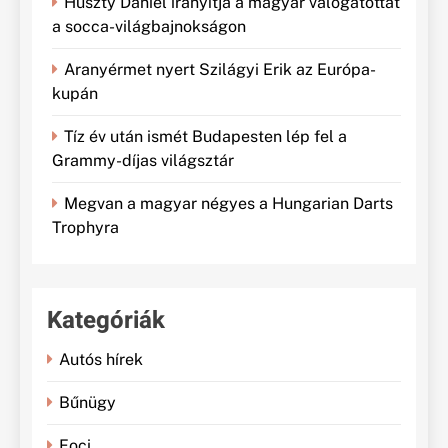
Huszty Dániel irányítja a magyar válogatottat
a socca-világbajnokságon
Aranyérmet nyert Szilágyi Erik az Európa-
kupán
Tíz év után ismét Budapesten lép fel a
Grammy-díjas világsztár
Megvan a magyar négyes a Hungarian Darts
Trophyra
Kategóriák
Autós hírek
Bűnügy
Foci