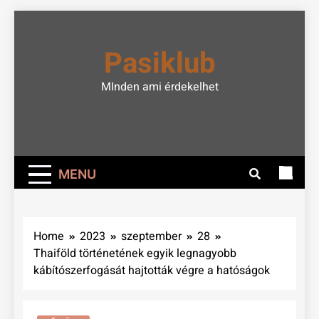
Skip
to
Pasiklub
content
MInden ami érdekelhet
MENU
Home
2023
szeptember
28
Thaiföld történetének egyik legnagyobb
kábítószerfogását hajtották végre a hatóságok