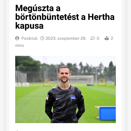
Megúszta a
börtönbüntetést a Hertha
kapusa
Pasiklub
2023. szeptember 28.
0
2
mins