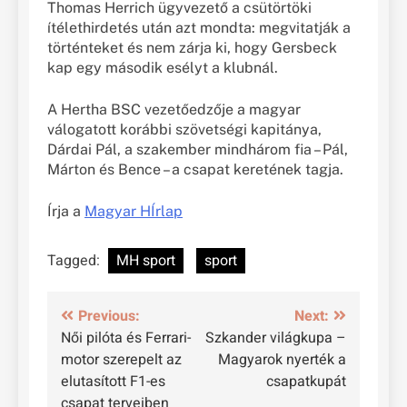
Thomas Herrich ügyvezető a csütörtöki
ítélethirdetés után azt mondta: megvitatják a
történteket és nem zárja ki, hogy Gersbeck
kap egy második esélyt a klubnál.
A Hertha BSC vezetőedzője a magyar
válogatott korábbi szövetségi kapitánya,
Dárdai Pál, a szakember mindhárom fia – Pál,
Márton és Bence – a csapat keretének tagja.
Írja a
Magyar HÍrlap
Tagged:
MH sport
sport
Bejegyzés
Previous:
Next:
Női pilóta és Ferrari-
Szkander világkupa –
navigáció
motor szerepelt az
Magyarok nyerték a
elutasított F1-es
csapatkupát
csapat terveiben