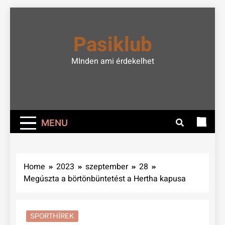
Skip
to
Pasiklub
content
MInden ami érdekelhet
MENU
Home
2023
szeptember
28
Megúszta a börtönbüntetést a Hertha kapusa
SPORTHÍREK