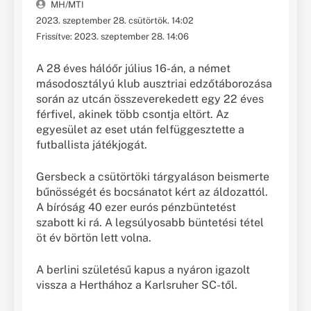
MH/MTI
2023. szeptember 28. csütörtök. 14:02
Frissítve: 2023. szeptember 28. 14:06
A 28 éves hálóőr július 16-án, a német
másodosztályú klub ausztriai edzőtáborozása
során az utcán összeverekedett egy 22 éves
férfivel, akinek több csontja eltört. Az
egyesület az eset után felfüggesztette a
futballista játékjogát.
Gersbeck a csütörtöki tárgyaláson beismerte
bűnösségét és bocsánatot kért az áldozattól.
A bíróság 40 ezer eurós pénzbüntetést
szabott ki rá. A legsúlyosabb büntetési tétel
öt év börtön lett volna.
A berlini születésű kapus a nyáron igazolt
vissza a Herthához a Karlsruher SC-től.