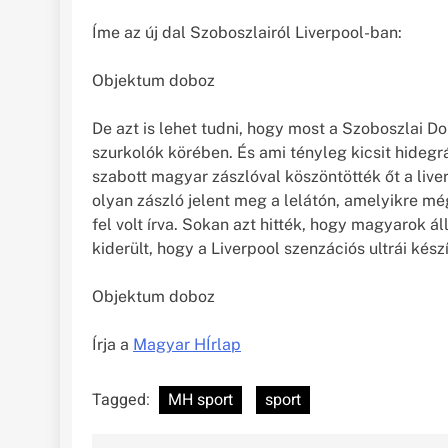
Íme az új dal Szoboszlairól Liverpool-ban:
Objektum doboz
De azt is lehet tudni, hogy most a Szoboszlai D
szurkolók körében. És ami tényleg kicsit hideg
szabott magyar zászlóval köszöntötték őt a live
olyan zászló jelent meg a lelátón, amelyikre mé
fel volt írva. Sokan azt hitték, hogy magyarok ál
kiderült, hogy a Liverpool szenzációs ultrái készí
Objektum doboz
Írja a
Magyar HÍrlap
Tagged:
MH sport
sport