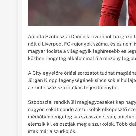
Amióta Szoboszlai Dominik Liverpool-ba igazol
nőtt a Liverpool FC-rajongók száma, és ez nem i
magyar focista a világ egyik leghíresebb és l
közben rengeteg alkalommal ő a mezőny legjobb
A City egyelőre óriási sorozatot tudhat magáén
Jürgen Klopp legénységének sincs sok elhullajto
a szinte száz százalékos teljesítménybe.
Szoboszlai rendkívüli megjegyzéseket kap nagy s
nagyon sokatmondó a szurkolók elképesztő szer
médiában rengeteg kis szösszenet van, amelyb
elemzik ki, és osztják meg a szurkolók. Több dal 
írtak már a szurkolók.