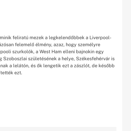
ominik feliratú mezek a legkelendőbbek a Liverpool-
rázósan felemelő élmény, azaz, hogy személyre
rpooli szurkolók, a West Ham elleni bajnokin egy
g Szoboszlai születésének a helye, Székesfehérvár is
lnak a lelátón, és ők lengetik ezt a zászlót, de később
tették ezt.