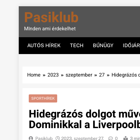
Skip
Pasiklub
to
content
MInden ami érdekelhet
AUTÓS HÍREK
TECH
BŰNÜGY
IDŐJÁ
Home
2023
szeptember
27
Hidegrázós d
SPORTHÍREK
Hidegrázós dolgot műv
Dominikkal a Liverpool
Pasiklub
2023. szeptember 27.
0
3 mi