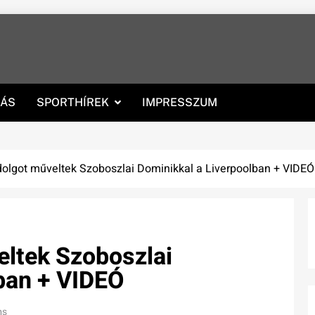
RÁS
SPORTHÍREK
IMPRESSZUM
olgot műveltek Szoboszlai Dominikkal a Liverpoolban + VIDEÓ
eltek Szoboszlai
ban + VIDEÓ
ns