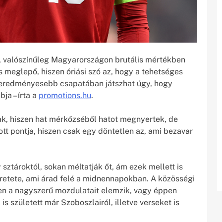
t, valószínűleg Magyarországon brutális mértékben
s meglepő, hiszen óriási szó az, hogy a tehetséges
egeredményesebb csapatában játszhat úgy, hogy
ja – írta a
promotions.hu
.
ak, hiszen hat mérkőzséből hatot megnyertek, de
tt pontja, hiszen csak egy döntetlen az, ami bezavar
ztároktól, sokan méltatják őt, ám ezek mellett is
etete, ami árad felé a midnennapokban. A közösségi
en a nagyszerű mozdulatait elemzik, vagy éppen
is született már Szoboszlairól, illetve verseket is