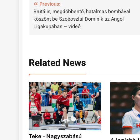
Bejegyzés
Previous:
Brutális, megdöbbentő, hatalmas bombával
navigáció
köszönt be Szoboszlai Dominik az Angol
Ligakupában – videó
Related News
Teke – Nagyszabású