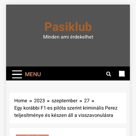
Skip
to
Pasiklub
content
MInden ami érdekelhet
MENU
Home
2023
szeptember
27
Egy korábbi F1-es pilóta szerint kriminális Perez
teljesítménye és készen áll a visszavonulásra