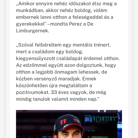
„Amikor ennyire nehéz időszakot élsz meg a
munkádban, akkor nehéz boldog, vidám
embernek lenni otthon a feleségeddel és a
gyerekekkel” – mondta Perez a De
Limburgernek.
„Szóval felbéreltem egy mentális trénert,
mert a családom egy boldog,
kiegyensúlyozott családapát érdemel otthon.
Az edzőmmel együtt azon dolgoztunk, hogy
otthon a legjobb önmagam lehessek, de
közben versenyző maradjak. Ennek
köszönhetően újra megtaláltam a
pozitívumokat. 33 éves vagyok, de még
mindig tanulok valamit minden nap.”