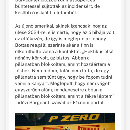
büntetéssel sújtották az incidensért, de
később ő is kiállt a futamból.
Az újonc amerikai, akinek igencsak inog az
ülése 2024-re, elismerte, hogy az ő hibája volt
az elfékezés, de így is meglepte az, ahogy
Bottas reagált, szerinte akár a finn is
elkerülhette volna a kontaktot: „Hektikus első
néhány kör volt, az biztos. Abban a
pillanatban blokkoltam, amint hozzáértem a
fékhez. Nem tudom, talán nem látta, de egy
pillanatra sem tűnt úgy, hogy be fogom tudni
venni a kanyart. Meglepett, hogy nem vágott
egyszerűen alám, mindenesetre abban a
pillanatban blokkoltam, amint a fékre léptem”
– idézi Sargeant szavait az F1i.com portál.