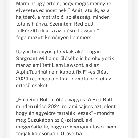
Mármint úgy értem, hogy mégis mennyire
élvezetes ez most neki? Amit látunk, az a
hajtóerő, a motiváció, az élesség, minden
totális hiánya. Szerintem Red Bull
felkészítheti arra az ülésre Lawsont” –
fogalmazott keményen Lammers.
Ugyan bizonyos pletykák akár Logan
Sargeant Williams-ülésébe is belehelyezik
már az említett Liam Lawsont, aki az
AlphaTaurinál nem kapott fix F1-es ülést
2024-re, maga a pilóta tagadta ezeket az
értesüléseket.
„Én a Red Bull pilótája vagyok. A Red Bull
minden ülése 2024-re, ami sajnos azt jelenti,
hogy én egyelőre tartalék leszek” – mondta
még Suzukában az új-zélandi, aki
megerősítette, hogy az energiaitalosok nem
fogják kölcsönadni Grove-ba.