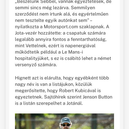
„Beszélünk Sebbel, vannak egyeztetések, de
semmi sincs még lezárva. Semmilyen
szerződést nem írtunk alá, és egyértelműen
nem tesztelte egyik autónkat sem” –
nyilatkozta a Motorsport.com szaklapnak. A
Jota-vezér hozzátette: a csapatuk számára
legalább annyira fontos a fenntarthatóság,
mint Vettelnek, ezért is napenergiával
működtetik például a Le Mans-i
hospitalityjüket, s ez is csábító lehet a német
versenyző számára.
Hignett azt is elárulta, hogy egyébként több
nagy név is van a listájukon, közülük
megerősítette, hogy Robert Kubicával is
egyeztetnek. Sajtóhírek szerint Jenson Button
is a listán szerepelhet a Jotánál.