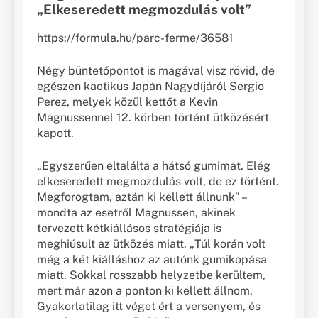
„Elkeseredett megmozdulás volt”
https://formula.hu/parc-ferme/36581
Négy büntetőpontot is magával visz rövid, de
egészen kaotikus Japán Nagydíjáról Sergio
Perez, melyek közül kettőt a Kevin
Magnussennel 12. körben történt ütközésért
kapott.
„Egyszerűen eltalálta a hátsó gumimat. Elég
elkeseredett megmozdulás volt, de ez történt.
Megforogtam, aztán ki kellett állnunk” –
mondta az esetről Magnussen, akinek
tervezett kétkiállásos stratégiája is
meghiúsult az ütközés miatt. „Túl korán volt
még a két kiálláshoz az autónk gumikopása
miatt. Sokkal rosszabb helyzetbe kerültem,
mert már azon a ponton ki kellett állnom.
Gyakorlatilag itt véget ért a versenyem, és