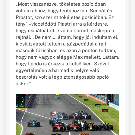
„Most visszanézve, tökéletes pozícióban
voltam ahhoz, hogy leutánozzam Sennát és
Prostot, szó szerint tökéletes pozícióban. Ez
tény” – viccelődött Piastri arra a kérdésre,
hogy csinálhatott-e volna bármit másképp a
rajtnál. „De nem… láttam, hogy jól indultam el,
kicsit izgatott lettem a gázpedállal a rajt
második fázisában, és azon a ponton tudtam,
hogy nem vagyok eléggé Max mellett. Láttam,
hogy Lando is érkezik a külső íven. Szóval
egyértelműen a harmadik helyre való
besorolás volt a legbiztonságosabb opció
akkor.”