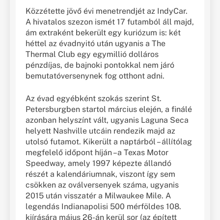
Közzétette jövő évi menetrendjét az IndyCar.
A hivatalos szezon ismét 17 futamból áll majd,
ám extraként bekerült egy kuriózum is: két
héttel az évadnyitó után ugyanis a The
Thermal Club egy egymillió dolláros
pénzdíjas, de bajnoki pontokkal nem járó
bemutatóversenynek fog otthont adni.
Az évad egyébként szokás szerint St.
Petersburgben startol március elején, a finálé
azonban helyszínt vált, ugyanis Laguna Seca
helyett Nashville utcáin rendezik majd az
utolsó futamot. Kikerült a naptárból – állítólag
megfelelő időpont híján –a Texas Motor
Speedway, amely 1997 képezte állandó
részét a kalendáriumnak, viszont így sem
csökken az oválversenyek száma, ugyanis
2015 után visszatér a Milwaukee Mile. A
legendás Indianapolisi 500 mérföldes 108.
kiírására május 26-án kerül sor (az épített