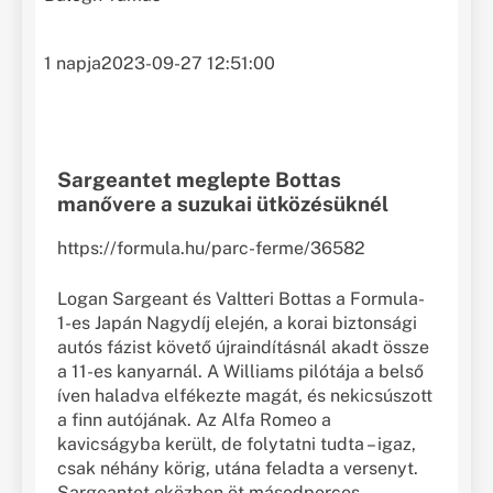
1 napja
2023-09-27 12:51:00
Sargeantet meglepte Bottas
manővere a suzukai ütközésüknél
https://formula.hu/parc-ferme/36582
Logan Sargeant és Valtteri Bottas a Formula-
1-es Japán Nagydíj elején, a korai biztonsági
autós fázist követő újraindításnál akadt össze
a 11-es kanyarnál. A Williams pilótája a belső
íven haladva elfékezte magát, és nekicsúszott
a finn autójának. Az Alfa Romeo a
kavicságyba került, de folytatni tudta – igaz,
csak néhány körig, utána feladta a versenyt.
Sargeantet eközben öt másodperces