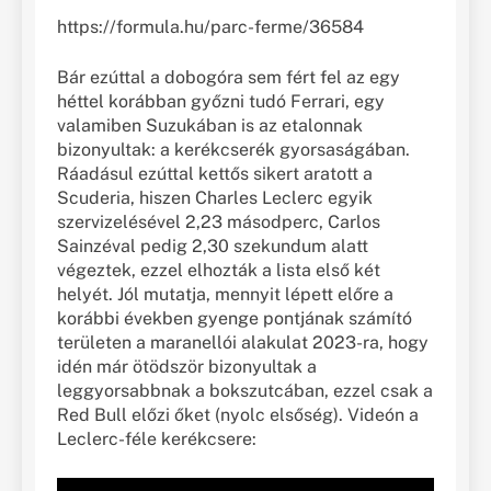
https://formula.hu/parc-ferme/36584
Bár ezúttal a dobogóra sem fért fel az egy
héttel korábban győzni tudó Ferrari, egy
valamiben Suzukában is az etalonnak
bizonyultak: a kerékcserék gyorsaságában.
Ráadásul ezúttal kettős sikert aratott a
Scuderia, hiszen Charles Leclerc egyik
szervizelésével 2,23 másodperc, Carlos
Sainzéval pedig 2,30 szekundum alatt
végeztek, ezzel elhozták a lista első két
helyét. Jól mutatja, mennyit lépett előre a
korábbi években gyenge pontjának számító
területen a maranellói alakulat 2023-ra, hogy
idén már ötödször bizonyultak a
leggyorsabbnak a bokszutcában, ezzel csak a
Red Bull előzi őket (nyolc elsőség). Videón a
Leclerc-féle kerékcsere: