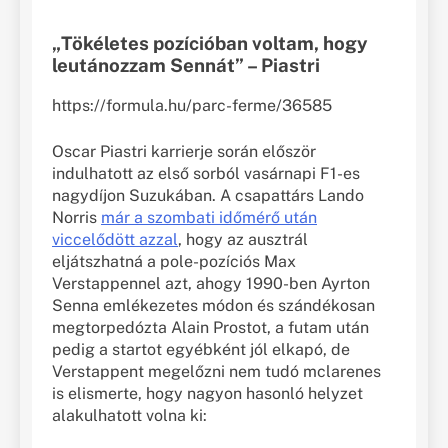
„Tökéletes pozícióban voltam, hogy
leutánozzam Sennát” – Piastri
https://formula.hu/parc-ferme/36585
Oscar Piastri karrierje során először
indulhatott az első sorból vasárnapi F1-es
nagydíjon Suzukában. A csapattárs Lando
Norris
már a szombati időmérő után
viccelődött azzal
, hogy az ausztrál
eljátszhatná a pole-pozíciós Max
Verstappennel azt, ahogy 1990-ben Ayrton
Senna emlékezetes módon és szándékosan
megtorpedózta Alain Prostot, a futam után
pedig a startot egyébként jól elkapó, de
Verstappent megelőzni nem tudó mclarenes
is elismerte, hogy nagyon hasonló helyzet
alakulhatott volna ki: