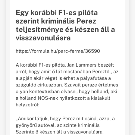
Egy korábbi F1-es pilóta
szerint kriminális Perez
teljesítménye és készen áll a
visszavonulásra
https://formula.hu/parc-ferme/36590
A korábbi F1-es pilóta, Jan Lammers beszélt
arról, hogy amit ő lát mostanában Pereztől, az
alapján akár véget is érhet a pályafutása a
száguldó cirkuszban. Szavait persze értelmes
olyan kontextusban olvasni, hogy holland, aki
a holland NOS-nek nyilatkozott a kialakult
helyzetről:
„Amikor látjuk, hogy Perez mit csinál azzal a
gyönyörű autóval, az szinte kriminális.
Szerinte ő készen áll a visszavonulásra.