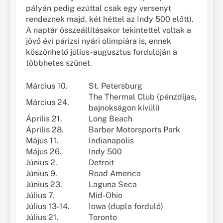
pályán pedig ezúttal csak egy versenyt
rendeznek majd, két héttel az Indy 500 előtt).
A naptár összeállításakor tekintettel voltak a
jövő évi párizsi nyári olimpiára is, ennek
köszönhető július-augusztus fordulóján a
többhetes szünet.
Március 10.
St. Petersburg
The Thermal Club (pénzdíjas,
Március 24.
bajnokságon kívüli)
Április 21.
Long Beach
Április 28.
Barber Motorsports Park
Május 11.
Indianapolis
Május 26.
Indy 500
Június 2.
Detroit
Június 9.
Road America
Június 23.
Laguna Seca
Július 7.
Mid-Ohio
Július 13-14.
Iowa (dupla forduló)
Július 21.
Toronto