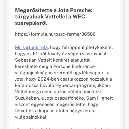
Megerősítette a Jota Porsche:
tárgyalnak Vettellel a WEC-
szereplésről
https://formula.hu/parc-ferme/36586
Mi is írtunk róla
, hogy felröppent pletykaként,
hogy az F1-ből tavaly év végén visszavonult
Sebastian Vettelt konkrét ajánlattal
kereshette meg a Porsche Endurance-
világbajnokságon szereplő ügyfélcsapata, a
Jota, hogy 2024-ben csatlakozzon hozzájuk a
kétautóssá bővülő Hypercar-programjukban.
Vettel maga nem igazán cáfolta mindezt
Suzukában, a Jota csapatfőnöke, Sam Hignett
viszont egyenesen megerősítette, hogy
felvették a kapcsolatot a négyszeres
világbajnokkal: