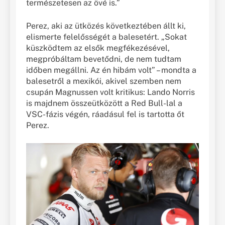
természetesen az övé is.”
Perez, aki az ütközés következtében állt ki,
elismerte felelősségét a balesetért. „Sokat
küszködtem az elsők megfékezésével,
megpróbáltam bevetődni, de nem tudtam
időben megállni. Az én hibám volt” – mondta a
balesetről a mexikói, akivel szemben nem
csupán Magnussen volt kritikus: Lando Norris
is majdnem összeütközött a Red Bull-lal a
VSC-fázis végén, ráadásul fel is tartotta őt
Perez.