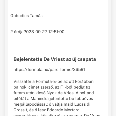
Gobodics Tamás
2 órája
2023-09-27 12:51:00
Bejelentette De Vriest az új csapata
https://formula.hu/parc-ferme/36591
Visszatér a Formula-E-be az ott korábban
bajnoki címet szerző, az F1-ből pedig tíz
futam után kieső Nyck de Vries. A holland
pilótát a Mahindra jelentette be többéves
megállapodással: ő váltja majd Lucas di
Grassit, és ő lesz Edoardo Mortara
csapattársa a következő szezonban. De Vries