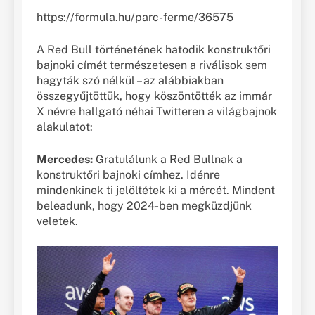
https://formula.hu/parc-ferme/36575
A Red Bull történetének hatodik konstruktőri
bajnoki címét természetesen a riválisok sem
hagyták szó nélkül – az alábbiakban
összegyűjtöttük, hogy köszöntötték az immár
X névre hallgató néhai Twitteren a világbajnok
alakulatot:
Mercedes:
Gratulálunk a Red Bullnak a
konstruktőri bajnoki címhez. Idénre
mindenkinek ti jelöltétek ki a mércét. Mindent
beleadunk, hogy 2024-ben megküzdjünk
veletek.