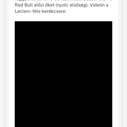
Red Bull előzi őket (nyolc elsőség). Videón a
Leclerc-féle kerékcsere: