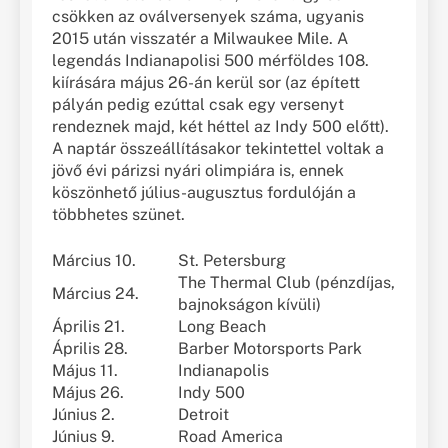
csökken az oválversenyek száma, ugyanis
2015 után visszatér a Milwaukee Mile. A
legendás Indianapolisi 500 mérföldes 108.
kiírására május 26-án kerül sor (az épített
pályán pedig ezúttal csak egy versenyt
rendeznek majd, két héttel az Indy 500 előtt).
A naptár összeállításakor tekintettel voltak a
jövő évi párizsi nyári olimpiára is, ennek
köszönhető július-augusztus fordulóján a
többhetes szünet.
Március 10.
St. Petersburg
The Thermal Club (pénzdíjas,
Március 24.
bajnokságon kívüli)
Április 21.
Long Beach
Április 28.
Barber Motorsports Park
Május 11.
Indianapolis
Május 26.
Indy 500
Június 2.
Detroit
Június 9.
Road America