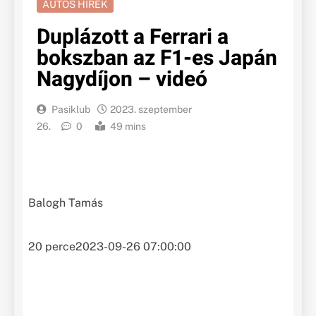
AUTÓS HÍREK
Duplázott a Ferrari a
bokszban az F1-es Japán
Nagydíjon – videó
Pasiklub
2023. szeptember
26.
0
49 mins
Balogh Tamás
20 perce
2023-09-26 07:00:00