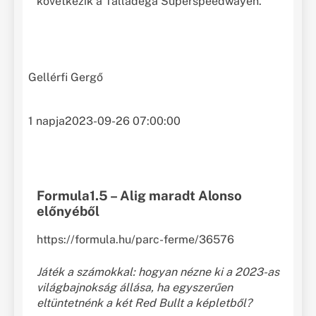
következik a Talladega Superspeedwayen.
Gellérfi Gergő
1 napja
2023-09-26 07:00:00
Formula1.5 – Alig maradt Alonso
előnyéből
https://formula.hu/parc-ferme/36576
Játék a számokkal: hogyan nézne ki a 2023-as
világbajnokság állása, ha egyszerűen
eltüntetnénk a két Red Bullt a képletből?