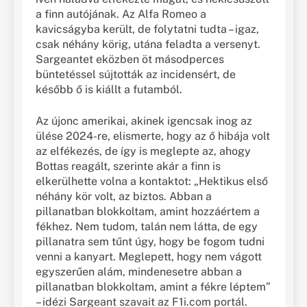
a finn autójának. Az Alfa Romeo a
kavicságyba került, de folytatni tudta – igaz,
csak néhány körig, utána feladta a versenyt.
Sargeantet eközben öt másodperces
büntetéssel sújtották az incidensért, de
később ő is kiállt a futamból.
Az újonc amerikai, akinek igencsak inog az
ülése 2024-re, elismerte, hogy az ő hibája volt
az elfékezés, de így is meglepte az, ahogy
Bottas reagált, szerinte akár a finn is
elkerülhette volna a kontaktot: „Hektikus első
néhány kör volt, az biztos. Abban a
pillanatban blokkoltam, amint hozzáértem a
fékhez. Nem tudom, talán nem látta, de egy
pillanatra sem tűnt úgy, hogy be fogom tudni
venni a kanyart. Meglepett, hogy nem vágott
egyszerűen alám, mindenesetre abban a
pillanatban blokkoltam, amint a fékre léptem”
– idézi Sargeant szavait az F1i.com portál.