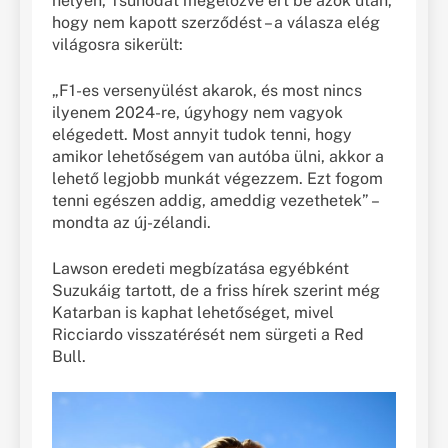
helyen, Tsunodát megelőzve ért be azok után,
hogy nem kapott szerződést – a válasza elég
világosra sikerült:
„F1-es versenyülést akarok, és most nincs
ilyenem 2024-re, úgyhogy nem vagyok
elégedett. Most annyit tudok tenni, hogy
amikor lehetőségem van autóba ülni, akkor a
lehető legjobb munkát végezzem. Ezt fogom
tenni egészen addig, ameddig vezethetek” –
mondta az új-zélandi.
Lawson eredeti megbízatása egyébként
Suzukáig tartott, de a friss hírek szerint még
Katarban is kaphat lehetőséget, mivel
Ricciardo visszatérését nem sürgeti a Red
Bull.