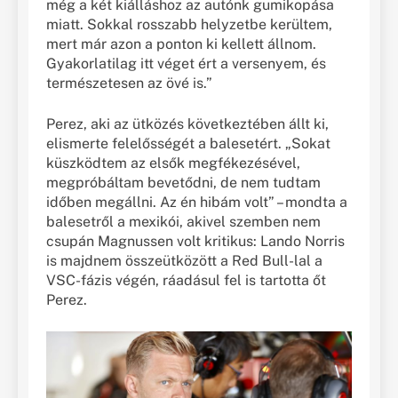
még a két kiálláshoz az autónk gumikopása
miatt. Sokkal rosszabb helyzetbe kerültem,
mert már azon a ponton ki kellett állnom.
Gyakorlatilag itt véget ért a versenyem, és
természetesen az övé is.”
Perez, aki az ütközés következtében állt ki,
elismerte felelősségét a balesetért. „Sokat
küszködtem az elsők megfékezésével,
megpróbáltam bevetődni, de nem tudtam
időben megállni. Az én hibám volt” – mondta a
balesetről a mexikói, akivel szemben nem
csupán Magnussen volt kritikus: Lando Norris
is majdnem összeütközött a Red Bull-lal a
VSC-fázis végén, ráadásul fel is tartotta őt
Perez.