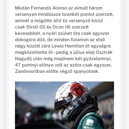
Miután Fernando Alonso az elmúlt három
versenyen mindössze tizenkét pontot szerzett,
aminél a mögötte álló tíz versenyző közül
csak Stroll (0) és Ocon (4) szerzett
kevesebbet, a nyári szünet óta csak egyszer
dobogóra álló, de minden futamon az első
négy között záró Lewis Hamilton öt egységre
megközelítette őt – pedig a július eleji Osztrák
Nagydíj után még majdnem két győzelemnyi,
47 pontnyi előnye volt az azóta csak egyszer,
Zandvoortban előtte végző spanyolnak.