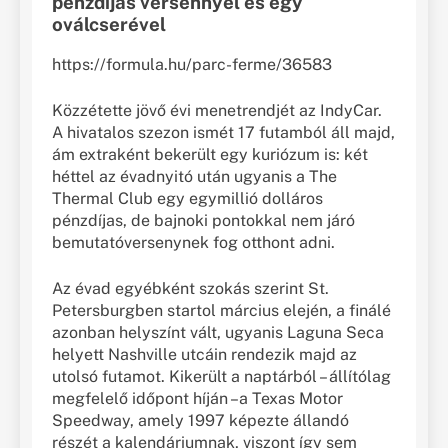
pénzdíjas versennyel és egy
oválcserével
https://formula.hu/parc-ferme/36583
Közzétette jövő évi menetrendjét az IndyCar.
A hivatalos szezon ismét 17 futamból áll majd,
ám extraként bekerült egy kuriózum is: két
héttel az évadnyitó után ugyanis a The
Thermal Club egy egymillió dolláros
pénzdíjas, de bajnoki pontokkal nem járó
bemutatóversenynek fog otthont adni.
Az évad egyébként szokás szerint St.
Petersburgben startol március elején, a finálé
azonban helyszínt vált, ugyanis Laguna Seca
helyett Nashville utcáin rendezik majd az
utolsó futamot. Kikerült a naptárból – állítólag
megfelelő időpont híján –a Texas Motor
Speedway, amely 1997 képezte állandó
részét a kalendáriumnak, viszont így sem