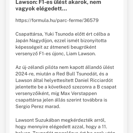
Lawson: F1-es ülést akarok, nem
vagyok elégedett…
https://formula.hu/parc-ferme/36579
Csapattársa, Yuki Tsunoda előtt ért célba a
Japán Nagydíjon, ezzel ismét bizonyította
képességeit az átmeneti beugróként
versenyző F1-es újonc, Liam Lawson.
Az új-zélandi pilóta nem kapott állandó ülést
2024-re, miután a Red Bull Tsunodát, és a
Lawson által helyettesített Daniel Ricciardót
jelentette be a következő szezonra a B csapat
versenyzőiként, míg Max Verstappen
csapattársa jelen állás szerint továbbra is
Sergio Perez marad.
Lawsont Suzukában megkérdezték arról,
hogy mennyire elégedett azzal, hogy a 11.