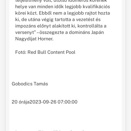
teljesítmény volt, utolsó időmérős körének
helye van minden idők legjobb kvalifikációs
körei közt. Ebből nem a legjobb rajtot hozta
ki, de utána végig tartotta a vezetést és
impozáns előnyt alakított ki, kontrollálta a
versenyt” – összegezte a domináns Japán
Nagydíjat Horner.
Fotó: Red Bull Content Pool
Gobodics Tamás
20 órája
2023-09-26 07:00:00