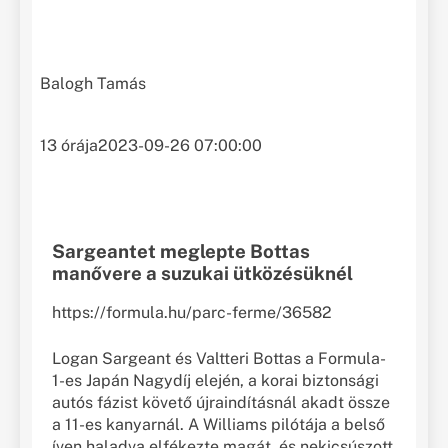
Balogh Tamás
13 órája
2023-09-26 07:00:00
Sargeantet meglepte Bottas
manővere a suzukai ütközésüknél
https://formula.hu/parc-ferme/36582
Logan Sargeant és Valtteri Bottas a Formula-
1-es Japán Nagydíj elején, a korai biztonsági
autós fázist követő újraindításnál akadt össze
a 11-es kanyarnál. A Williams pilótája a belső
íven haladva elfékezte magát, és nekicsúszott