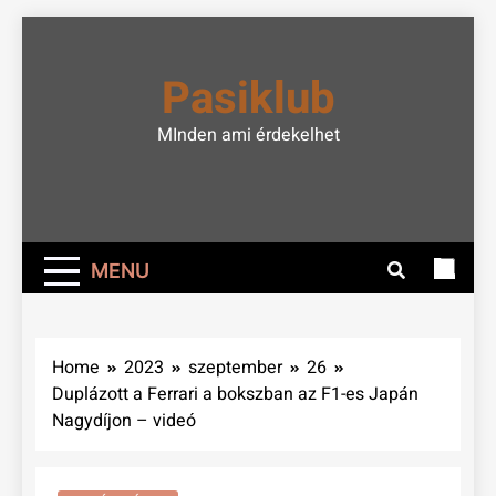
Skip
to
Pasiklub
content
MInden ami érdekelhet
MENU
Home
2023
szeptember
26
Duplázott a Ferrari a bokszban az F1-es Japán
Nagydíjon – videó