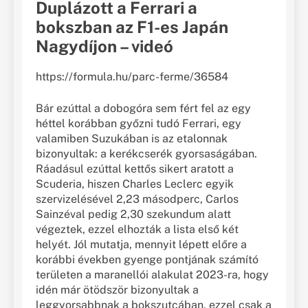
Duplázott a Ferrari a
bokszban az F1-es Japán
Nagydíjon – videó
https://formula.hu/parc-ferme/36584
Bár ezúttal a dobogóra sem fért fel az egy
héttel korábban győzni tudó Ferrari, egy
valamiben Suzukában is az etalonnak
bizonyultak: a kerékcserék gyorsaságában.
Ráadásul ezúttal kettős sikert aratott a
Scuderia, hiszen Charles Leclerc egyik
szervizelésével 2,23 másodperc, Carlos
Sainzéval pedig 2,30 szekundum alatt
végeztek, ezzel elhozták a lista első két
helyét. Jól mutatja, mennyit lépett előre a
korábbi években gyenge pontjának számító
területen a maranellói alakulat 2023-ra, hogy
idén már ötödször bizonyultak a
leggyorsabbnak a bokszutcában, ezzel csak a