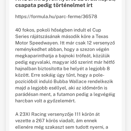
csapata pedig történelmet írt
https://formula.hu/parc-ferme/36578
40 fokos, pokoli hőségben indult el Cup
Series rájátszásának második köre a Texas
Motor Speedwayen. Itt már csak 12 versenyző
reménykedhet abban, hogy a szezon végén
megkaparinthatja a bajnoki trófeát, közülük
pedig egyvalaki, magyar idő szerint már hétfő
hajnalban biztosította be helyét a legjobb 8
között. Erre sokáig úgy tűnt, hogy a pole-
pozícióból induló Bubba Wallace rendelkezik
majd a legjobb eséllyel, aki az időmérőn is
parádésan ment, a futamon pedig a legvégéig
harcban volt a győzelemért.
A 23XI Racing versenyzője 111 körön át
vezette a 267 körös viadalt, ám ennek
ellenére még szakaszt sem tudott nyerni, a