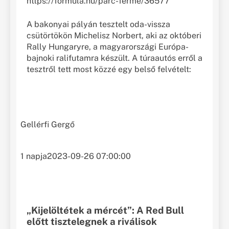
https://formula.hu/parc-ferme/36577
A bakonyai pályán tesztelt oda-vissza
csütörtökön Michelisz Norbert, aki az októberi
Rally Hungaryre, a magyarországi Európa-
bajnoki ralifutamra készült. A túraautós erről a
tesztről tett most közzé egy belső felvételt:
Gellérfi Gergő
1 napja
2023-09-26 07:00:00
„Kijelöltétek a mércét”: A Red Bull
előtt tisztelegnek a riválisok