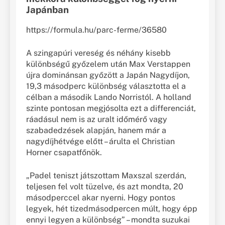
Japánban
https://formula.hu/parc-ferme/36580
A szingapúri vereség és néhány kisebb
különbségű győzelem után Max Verstappen
újra dominánsan győzött a Japán Nagydíjon,
19,3 másodperc különbség választotta el a
célban a második Lando Norristól. A holland
szinte pontosan megjósolta ezt a differenciát,
ráadásul nem is az uralt időmérő vagy
szabadedzések alapján, hanem már a
nagydíjhétvége előtt – árulta el Christian
Horner csapatfőnök.
„Padel teniszt játszottam Maxszal szerdán,
teljesen fel volt tüzelve, és azt mondta, 20
másodperccel akar nyerni. Hogy pontos
legyek, hét tizedmásodpercen múlt, hogy épp
ennyi legyen a különbség” – mondta suzukai