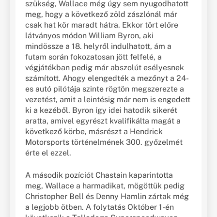
szükség, Wallace még úgy sem nyugodhatott
meg, hogy a következő zöld zászlónál már
csak hat kör maradt hátra. Ekkor tört előre
látványos módon William Byron, aki
mindössze a 18. helyről indulhatott, ám a
futam során fokozatosan jött felfelé, a
végjátékban pedig már abszolút esélyesnek
számított. Ahogy elengedték a mezőnyt a 24-
es autó pilótája szinte rögtön megszerezte a
vezetést, amit a leintésig már nem is engedett
ki a kezéből. Byron így idei hatodik sikerét
aratta, amivel egyrészt kvalifikálta magát a
következő körbe, másrészt a Hendrick
Motorsports történelmének 300. győzelmét
érte el ezzel.
A második pozíciót Chastain kaparintotta
meg, Wallace a harmadikat, mögöttük pedig
Christopher Bell és Denny Hamlin zártak még
a legjobb ötben. A folytatás Október 1-én