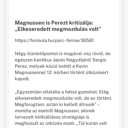
Magnussen is Perezt kritizálja:
„Elkeseredett megmozdulás volt”
https://formula.hu/parc-ferme/36581
Négy büntetőpontot is magával visz rövid, de
egészen kaotikus Japán Nagydíjáról Sergio
Perez, melyek közül kettőt a Kevin
Magnussennel 12. körben történt ütközésért
kapott.
„Egyszerűen eltalálta a hátsó gumimat. Elég
elkeseredett megmozdulás volt, de ez történt.
Megforogtam, aztán ki kellett állnunk” –
mondta az esetről Magnussen, akinek
tervezett kétkiállásos stratégiája is
meghiúsult az ütközés miatt. „Túl korán volt