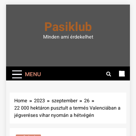
Skip
to
Pasiklub
content
MInden ami érdekelhet
MENU
Home
2023
szeptember
26
22 000 hektáron pusztult a termés Valenciában a
jégveréses vihar nyomán a hétvégén