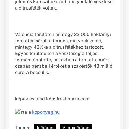
jelentős károkat okozott, melynek fő vesztesei
a citrusfélék voltak.
Valencia területén mintegy 22 000 hektárnyi
területen sérült a termés, melynek zöme,
mintegy 43%-a a citrusfélékhez tartozott.
Egyes területeken a veszteség a teljes
termést érintette, miközben a területre mért
csapás pénzbeli értékét a szakértők 43 millió
euróra becsülik.
képek és lead kép: freshplaza.com
Írta a
koponyeg.hu
Tagged:
Időjárás
Világidőjárás