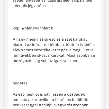
széllel érkezett az időjárási jelenség, hanem
jelentős jégveréssel is.
kép: @MarloVanMarck
A nagy mennyiségű eső és a szél károkat
oko
zott az infrastruktúrában, több fa is kidőlt,
elektromos vezetékeket tépázva meg, illetve
járművekben okozva károkat. Most azonban a
mezőgazdaság volt az igazi vesztes.
hirdetés
Az eső még jól is jött, hiszen a csapadék
lemosta a kártevőket a fákról és feltöltötte
nedvességgel a talajt, a jégverés azonban