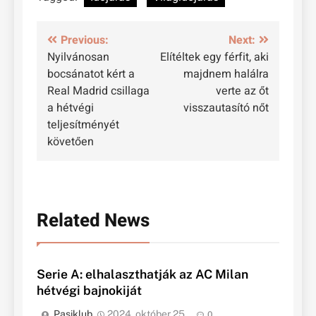
Bejegyzés
Previous:
Next:
Nyilvánosan
Elítéltek egy férfit, aki
navigáció
bocsánatot kért a
majdnem halálra
Real Madrid csillaga
verte az őt
a hétvégi
visszautasító nőt
teljesítményét
követően
Related News
Serie A: elhalaszthatják az AC Milan
hétvégi bajnokiját
Pasiklub
2024. október 25.
0