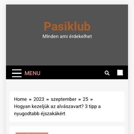
Skip
to
Pasiklub
content
MInden ami érdekelhet
MENU
Home
2023
szeptember
25
Hogyan kezeljük az alvászavart? 3 tipp a
nyugodtabb éjszakákért