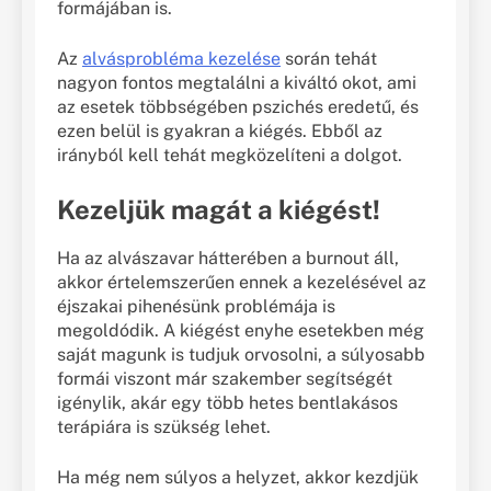
formájában is.
Az
alvásprobléma kezelése
során tehát
nagyon fontos megtalálni a kiváltó okot, ami
az esetek többségében pszichés eredetű, és
ezen belül is gyakran a kiégés. Ebből az
irányból kell tehát megközelíteni a dolgot.
Kezeljük magát a kiégést!
Ha az alvászavar hátterében a burnout áll,
akkor értelemszerűen ennek a kezelésével az
éjszakai pihenésünk problémája is
megoldódik. A kiégést enyhe esetekben még
saját magunk is tudjuk orvosolni, a súlyosabb
formái viszont már szakember segítségét
igénylik, akár egy több hetes bentlakásos
terápiára is szükség lehet.
Ha még nem súlyos a helyzet, akkor kezdjük