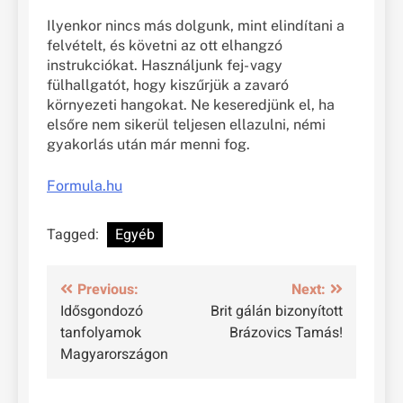
Ilyenkor nincs más dolgunk, mint elindítani a
felvételt, és követni az ott elhangzó
instrukciókat. Használjunk fej- vagy
fülhallgatót, hogy kiszűrjük a zavaró
környezeti hangokat. Ne keseredjünk el, ha
elsőre nem sikerül teljesen ellazulni, némi
gyakorlás után már menni fog.
Formula.hu
Tagged:
Egyéb
Bejegyzés
Previous:
Next:
Idősgondozó
Brit gálán bizonyított
navigáció
tanfolyamok
Brázovics Tamás!
Magyarországon