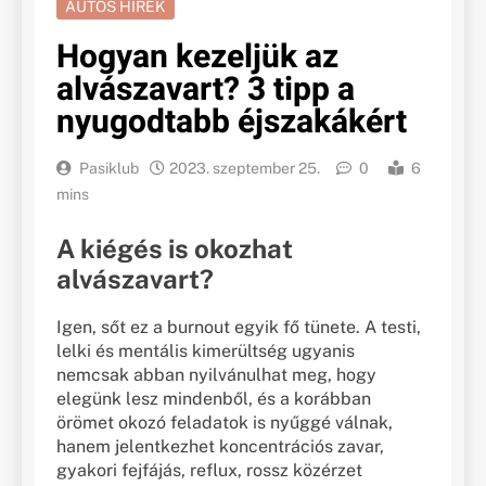
AUTÓS HÍREK
Hogyan kezeljük az
alvászavart? 3 tipp a
nyugodtabb éjszakákért
Pasiklub
2023. szeptember 25.
0
6
mins
A kiégés is okozhat
alvászavart?
Igen, sőt ez a burnout egyik fő tünete. A testi,
lelki és mentális kimerültség ugyanis
nemcsak abban nyilvánulhat meg, hogy
elegünk lesz mindenből, és a korábban
örömet okozó feladatok is nyűggé válnak,
hanem jelentkezhet koncentrációs zavar,
gyakori fejfájás, reflux, rossz közérzet