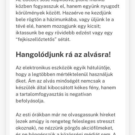
közben fogyasszuk el, hanem együnk nyugodt
körülmények között. Hazaérve ne kezdjünk
bele rögtön a házimunkába, vagy üljünk le a
tévé elé, hanem mozogjunk egy kicsit;
iktassunk be egy rövidebb edzést vagy egy
“fejkiszellőztetős” sétát.
Hangolódjunk rá az alvásra!
Az elektronikus eszközök egyik hátulütője,
hogy a legtöbben mértéktelenül használjuk
őket. Ám az alvás minőségét nemcsak a
készülék által kibocsátott kékes fény, hanem
a tartalomfogyasztás is negatívan
befolyásolja.
Az esti órákban már ne olvasgassunk híreket
(ezek amúgy is rengeteg felesleges stresszt
okoznak), ne nézzünk pörgős akciófilmeket,
és ne böngésszük a közösségi médiát sem. A