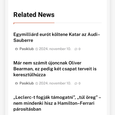
Related News
Egymilliárd eurót költene Katar az Audi–
Sauberre
Pasiklub
2024. november 10.
0
Már nem számít újoncnak Oliver
Bearman, ez pedig két csapat terveit is
keresztülhúzza
Pasiklub
2024. november 10.
0
„Leclerc-t fogják támogatni”, „túl öreg” –
nem mindenki hisz a Hamilton–Ferrari
párosításban