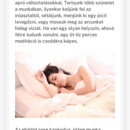
apró változtatásokkal. Tartsunk több szünetet
a munkában, ilyenkor keljünk fel az
íróasztaltól, sétáljunk, menjünk ki egy picit
levegőzni, vagy mossuk meg az arcunkat
hideg vízzel. Ha van egy olyan helyszín, ahová
félre tudunk vonulni, egy öt-tíz perces
meditáció is csodákra képes.
Az ebédet sose kapkodva, pláne munka