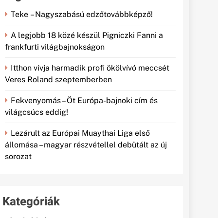
Teke – Nagyszabású edzőtovábbképző!
A legjobb 18 közé készül Pigniczki Fanni a
frankfurti világbajnokságon
Itthon vívja harmadik profi ökölvívó meccsét
Veres Roland szeptemberben
Fekvenyomás – Öt Európa-bajnoki cím és
világcsúcs eddig!
Lezárult az Európai Muaythai Liga első
állomása – magyar részvétellel debütált az új
sorozat
Kategóriák