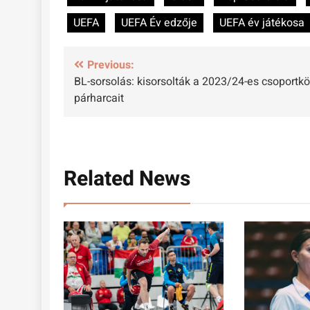
UEFA
UEFA Év edzője
UEFA év játékosa
Bejegyzés
Previous:
BL-sorsolás: kisorsolták a 2023/24-es csoportkö
navigáció
párharcait
Related News