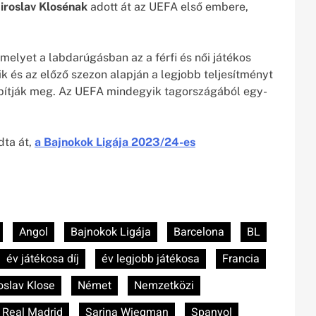
roslav Klosénak
adott át az UEFA első embere,
melyet a labdarúgásban az a férfi és női játékos
k és az előző szezon alapján a legjobb teljesítményt
lapítják meg. Az UEFA mindegyik tagországából egy-
dta át,
a Bajnokok Ligája 2023/24-es
Angol
Bajnokok Ligája
Barcelona
BL
év játékosa díj
év legjobb játékosa
Francia
oslav Klose
Német
Nemzetközi
Real Madrid
Sarina Wiegman
Spanyol