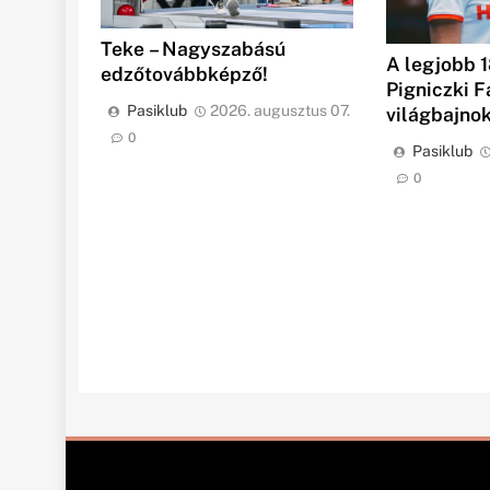
Teke – Nagyszabású
A legjobb 1
edzőtovábbképző!
Pigniczki F
Pasiklub
2026. augusztus 07.
világbajno
0
Pasiklub
0