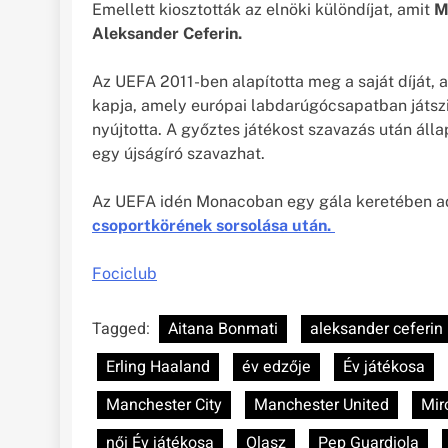
Emellett kiosztották az elnöki különdíjat, amit
Mi
Aleksander Ceferin.
Az UEFA 2011-ben alapította meg a saját díját, a
kapja, amely európai labdarúgócsapatban játszi
nyújtotta. A győztes játékost szavazás után ál
egy újságíró szavazhat.
Az UEFA idén Monacoban egy gála keretében a
csoportkörének sorsolása után.
Fociclub
Tagged:
Aitana Bonmati
aleksander ceferin
Erling Haaland
év edzője
Év játékosa
Manchester City
Manchester United
Mir
női Év játékosa
Olasz
Pep Guardiola