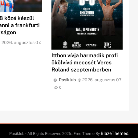
8 közé készül
anni a frankfurti
kságon
2026. augusztus 07.
Itthon vívja harmadik profi
ökölvívó meccsét Veres
Roland szeptemberben
Pasiklub
2026. augusztus 07.
0
BlazeThemes
Pasiklub - All Rights Reserved 2026.. Free Theme By
.