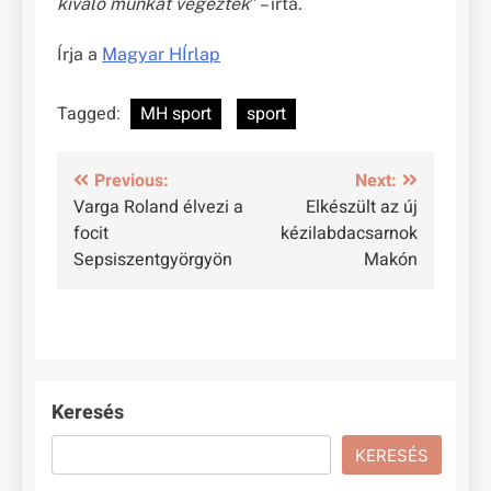
kiváló munkát végeztek
” – írta.
Írja a
Magyar HÍrlap
Tagged:
MH sport
sport
Bejegyzés
Previous:
Next:
Varga Roland élvezi a
Elkészült az új
navigáció
focit
kézilabdacsarnok
Sepsiszentgyörgyön
Makón
Keresés
KERESÉS