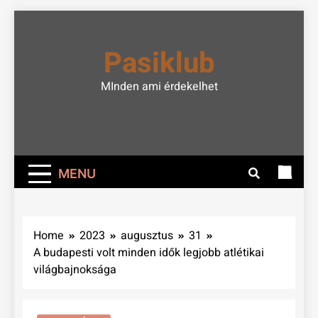
Skip
to
Pasiklub
content
MInden ami érdekelhet
MENU
Home
2023
augusztus
31
A budapesti volt minden idők legjobb atlétikai
világbajnoksága