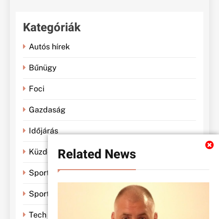
Kategóriák
Autós hírek
Bűnügy
Foci
Gazdaság
Időjárás
Related News
Küzdősportok
Sportbánya
Sporthírek
Tech