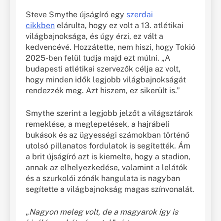
Steve Smythe újságíró egy
szerdai
cikkben
elárulta, hogy ez volt a 13. atlétikai
világbajnoksága, és úgy érzi, ez vált a
kedvencévé. Hozzátette, nem hiszi, hogy Tokió
2025-ben felül tudja majd ezt múlni. „A
budapesti atlétikai szervezők célja az volt,
hogy minden idők legjobb világbajnokságát
rendezzék meg. Azt hiszem, ez sikerült is.”
Smythe szerint a legjobb jelzőt a világsztárok
remeklése, a meglepetések, a hajrábeli
bukások és az ügyességi számokban történő
utolsó pillanatos fordulatok is segítették. Ám
a brit újságíró azt is kiemelte, hogy a stadion,
annak az elhelyezkedése, valamint a lelátók
és a szurkolói zónák hangulata is nagyban
segítette a világbajnokság magas színvonalát.
„
Nagyon meleg volt, de a magyarok így is