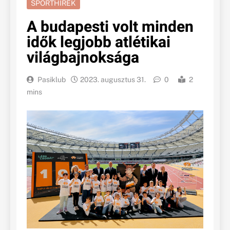
SPORTHÍREK
A budapesti volt minden
idők legjobb atlétikai
világbajnoksága
Pasiklub
2023. augusztus 31.
0
2
mins