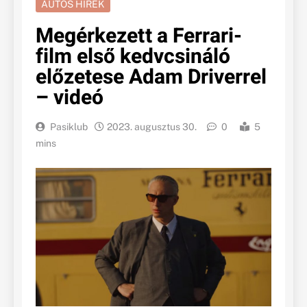
AUTÓS HÍREK
Megérkezett a Ferrari-
film első kedvcsináló
előzetese Adam Driverrel
– videó
Pasiklub
2023. augusztus 30.
0
5
mins