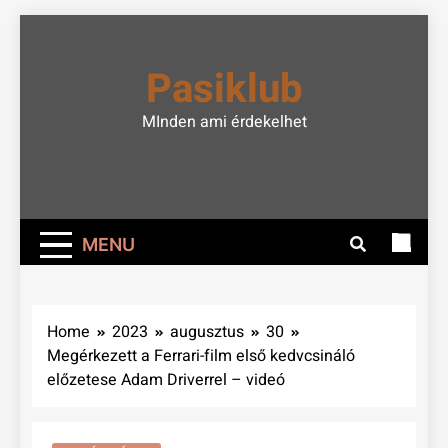
Skip
to
Pasiklub
content
MInden ami érdekelhet
MENU
Home
2023
augusztus
30
Megérkezett a Ferrari-film első kedvcsináló
előzetese Adam Driverrel – videó