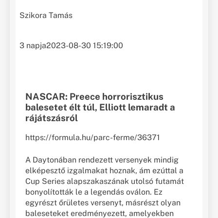
Szikora Tamás
3 napja
2023-08-30 15:19:00
NASCAR: Preece horrorisztikus
balesetet élt túl, Elliott lemaradt a
rájátszásról
https://formula.hu/parc-ferme/36371
A Daytonában rendezett versenyek mindig
elképesztő izgalmakat hoznak, ám ezúttal a
Cup Series alapszakaszának utolsó futamát
bonyolították le a legendás oválon. Ez
egyrészt őrületes versenyt, másrészt olyan
baleseteket eredményezett, amelyekben