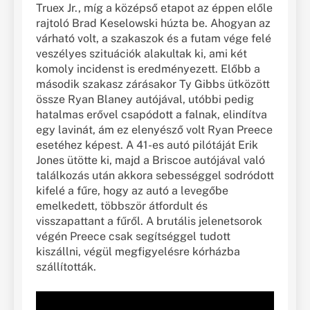
Truex Jr., míg a középső etapot az éppen előle
rajtoló Brad Keselowski húzta be. Ahogyan az
várható volt, a szakaszok és a futam vége felé
veszélyes szituációk alakultak ki, ami két
komoly incidenst is eredményezett. Előbb a
második szakasz zárásakor Ty Gibbs ütközött
össze Ryan Blaney autójával, utóbbi pedig
hatalmas erővel csapódott a falnak, elindítva
egy lavinát, ám ez elenyésző volt Ryan Preece
esetéhez képest. A 41-es autó pilótáját Erik
Jones ütötte ki, majd a Briscoe autójával való
találkozás után akkora sebességgel sodródott
kifelé a fűre, hogy az autó a levegőbe
emelkedett, többször átfordult és
visszapattant a fűről. A brutális jelenetsorok
végén Preece csak segítséggel tudott
kiszállni, végül megfigyelésre kórházba
szállították.