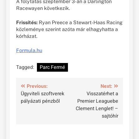
A folytatás szeptember 3-án a Darlington
Racewayen következik.
Frissítés:
Ryan Preece a Stewart-Haas Racing
közleménye szerint azóta már elhagyhatta a
kórházat.
Formula.hu
Tagged:
Parc Fermé
Bejegyzés
Previous:
Next:
Ügyviteli szoftverek
Visszatérhet a
navigáció
pályázati pénzből
Premier Leaguebe
Clement Lenglet! –
sajtóhír