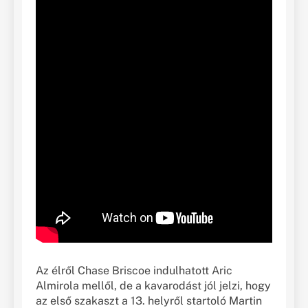
Az élről Chase Briscoe indulhatott Aric
Almirola mellől, de a kavarodást jól jelzi, hogy
az első szakaszt a 13. helyről startoló Martin