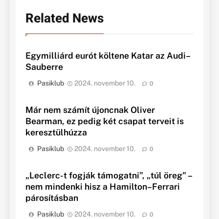
Related News
Egymilliárd eurót költene Katar az Audi–
Sauberre
Pasiklub
2024. november 10.
0
Már nem számít újoncnak Oliver
Bearman, ez pedig két csapat terveit is
keresztülhúzza
Pasiklub
2024. november 10.
0
„Leclerc-t fogják támogatni”, „túl öreg” –
nem mindenki hisz a Hamilton–Ferrari
párosításban
Pasiklub
2024. november 10.
0