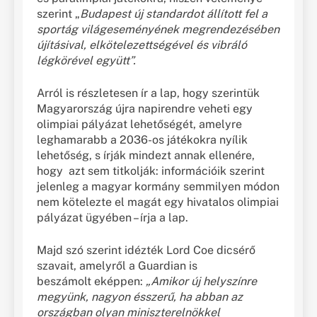
szerint „
Budapest új standardot állított fel a
sportág világeseményének megrendezésében
újításival, elkötelezettségével és vibráló
légkörével együtt”.
Arról is részletesen ír a lap, hogy szerintük
Magyarország újra napirendre veheti egy
olimpiai pályázat lehetőségét, amelyre
leghamarabb a 2036-os játékokra nyílik
lehetőség, s írják mindezt annak ellenére,
hogy azt sem titkolják: információik szerint
jelenleg a magyar kormány semmilyen módon
nem kötelezte el magát egy hivatalos olimpiai
pályázat ügyében – írja a lap.
Majd szó szerint idézték Lord Coe dicsérő
szavait, amelyről a Guardian is
beszámolt eképpen:
„Amikor új helyszínre
megyünk, nagyon ésszerű, ha abban az
országban olyan miniszterelnökkel