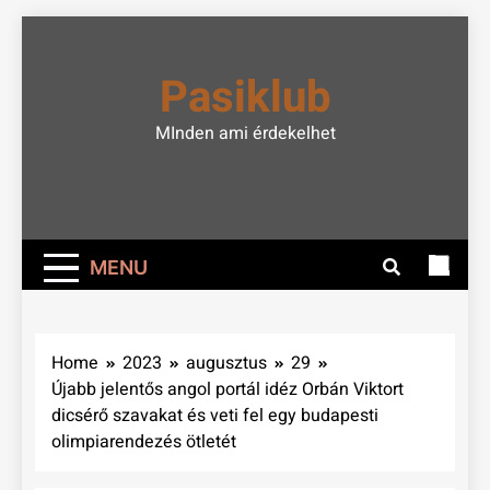
Skip
to
Pasiklub
content
MInden ami érdekelhet
MENU
Home
2023
augusztus
29
Újabb jelentős angol portál idéz Orbán Viktort
dicsérő szavakat és veti fel egy budapesti
olimpiarendezés ötletét