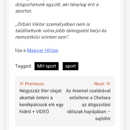
dolgozhatunk együtt, aki tényleg érti a
sportot.
„Orbán Viktor személyében nem is
találhattunk volna jobb támogatót helyi és
nemzetközi szinten sem”.
Írja a
Magyar HÍrlap
Tagged:
MH sport
sport
Bejegyzés
Previous:
Next:
Négyszáz liter olajat
Az Arsenal csatárával
navigáció
akartak önteni a
erősítene a Chelsea
kerékpárosok elé egy
az átigazolási
hídról + VIDEÓ
időszak hajrájában –
sajtóhír