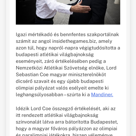
Igazi mértékadó és bennfentes szakportálnak
számít az angol insidethegames.biz, amely
azon túl, hogy napról-napra végigtudósította a
budapesti atlétikai világbajnokság
eseményeit, záró értékelésében pedig a
Nemzetközi Atlétikai Szövetség elnöke, Lord
Sebastian Coe magyar miniszterelnököt
dicsérő szavait és egy újabb budapesti
olimpiai pályázat valós esélyeit emelte ki
leghangsúlyosabban – szúrta ki a
Mandiner.
Idézik Lord Coe összegző értékelését, aki az
itt rendezett atlétikai világbajnokság
színvonalát látva arra bátorította Budapestet,
hogy a magyar főváros pályázzon az olimpiai
és paralimpiai játékokra, hiszen véleménye