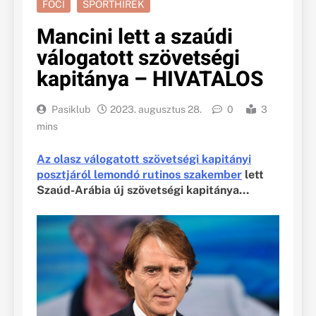
FOCI
SPORTHÍREK
Mancini lett a szaúdi
válogatott szövetségi
kapitánya – HIVATALOS
Pasiklub
2023. augusztus 28.
0
3
mins
Az olasz válogatott szövetségi kapitányi
posztjáról lemondó rutinos szakember
lett
Szaúd-Arábia új szövetségi kapitánya…