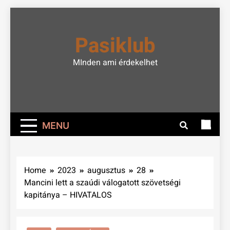
Skip
to
Pasiklub
content
MInden ami érdekelhet
MENU
Home
2023
augusztus
28
Mancini lett a szaúdi válogatott szövetségi
kapitánya – HIVATALOS