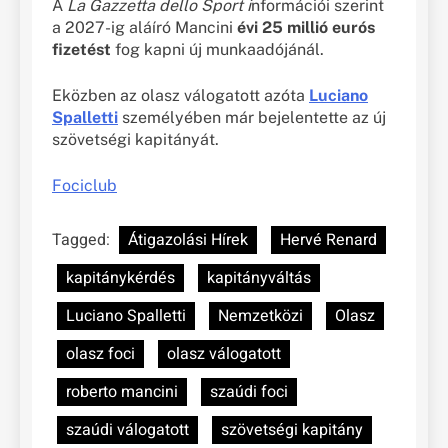
A
La Gazzetta dello Sport i
nformációi szerint
a 2027-ig aláíró Mancini
évi 25 millió eurós
fizetést
fog kapni új munkaadójánál.
Eközben az olasz válogatott azóta
Luciano
Spalletti
személyében már bejelentette az új
szövetségi kapitányát.
Fociclub
Tagged:
Átigazolási Hírek
Hervé Renard
kapitánykérdés
kapitányváltás
Luciano Spalletti
Nemzetközi
Olasz
olasz foci
olasz válogatott
roberto mancini
szaúdi foci
szaúdi válogatott
szövetségi kapitány