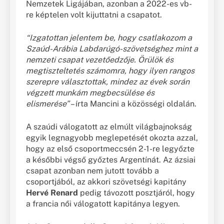
Nemzetek Ligájában, azonban a 2022-es vb-
re képtelen volt kijuttatni a csapatot.
“Izgatottan jelentem be, hogy csatlakozom a
Szaúd-Arábia Labdarúgó-szövetséghez mint a
nemzeti csapat vezetőedzője. Örülök és
megtiszteltetés számomra, hogy ilyen rangos
szerepre választottak, mindez az évek során
végzett munkám megbecsülése és
elismerése”
– írta Mancini a közösségi oldalán.
A szaúdi válogatott az elmúlt világbajnokság
egyik legnagyobb meglepetését okozta azzal,
hogy az első csoportmeccsén 2-1-re legyőzte
a későbbi végső győztes Argentínát. Az ázsiai
csapat azonban nem jutott tovább a
csoportjából, az akkori szövetségi kapitány
Hervé Renard
pedig távozott posztjáról, hogy
a francia női válogatott kapitánya legyen.