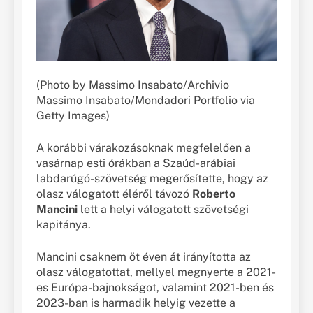
(Photo by Massimo Insabato/Archivio
Massimo Insabato/Mondadori Portfolio via
Getty Images)
A korábbi várakozásoknak megfelelően a
vasárnap esti órákban a Szaúd-arábiai
labdarúgó-szövetség megerősítette, hogy az
olasz válogatott éléről távozó
Roberto
Mancini
lett a helyi válogatott szövetségi
kapitánya.
Mancini csaknem öt éven át irányította az
olasz válogatottat, mellyel megnyerte a 2021-
es Európa-bajnokságot, valamint 2021-ben és
2023-ban is harmadik helyig vezette a