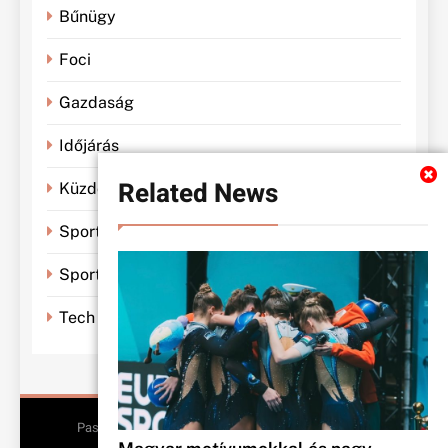
Bűnügy
Foci
Gazdaság
Időjárás
Related News
Küzdősportok
Sportbánya
Sporthírek
Tech
Pasiklub - All Rights Reserved 2026.. Free Theme By
BlazeThemes
.