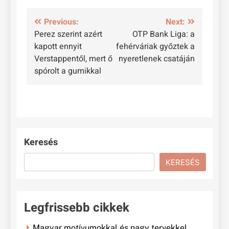
Bejegyzés
Previous:
Next:
Perez szerint azért
OTP Bank Liga: a
navigáció
kapott ennyit
fehérváriak győztek a
Verstappentől, mert ő
nyeretlenek csatáján
spórolt a gumikkal
Keresés
KERESÉS
Legfrissebb cikkek
Magyar motívumokkal és nagy tervekkel