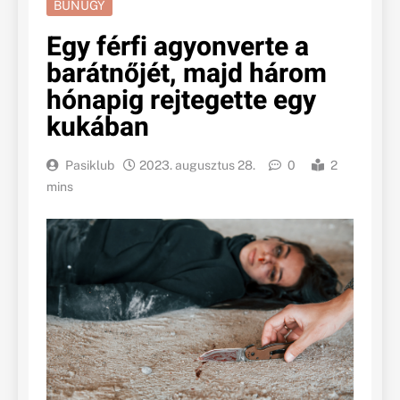
BŰNÜGY
Egy férfi agyonverte a
barátnőjét, majd három
hónapig rejtegette egy
kukában
Pasiklub
2023. augusztus 28.
0
2
mins