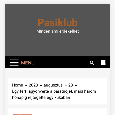
Skip
to
Pasiklub
content
MInden ami érdekelhet
MENU
Home
2023
augusztus
28
Egy férfi agyonverte a barátnőjét, majd három
hónapig rejtegette egy kukában