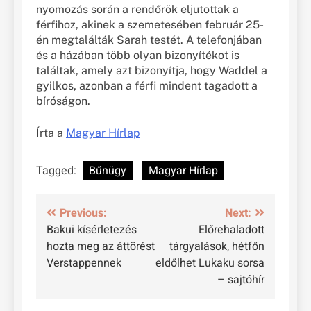
nyomozás során a rendőrök eljutottak a
férfihoz, akinek a szemetesében február 25-
én megtalálták Sarah testét. A telefonjában
és a házában több olyan bizonyítékot is
találtak, amely azt bizonyítja, hogy Waddel a
gyilkos, azonban a férfi mindent tagadott a
bíróságon.
Írta a
Magyar Hírlap
Tagged:
Bűnügy
Magyar Hírlap
Bejegyzés
Previous:
Next:
Bakui kísérletezés
Előrehaladott
navigáció
hozta meg az áttörést
tárgyalások, hétfőn
Verstappennek
eldőlhet Lukaku sorsa
– sajtóhír