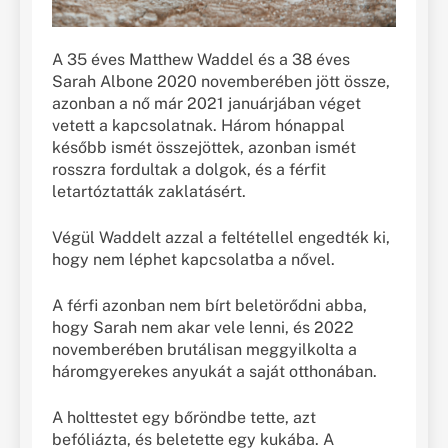
A 35 éves Matthew Waddel és a 38 éves
Sarah Albone 2020 novemberében jött össze,
azonban a nő már 2021 januárjában véget
vetett a kapcsolatnak. Három hónappal
később ismét összejöttek, azonban ismét
rosszra fordultak a dolgok, és a férfit
letartóztatták zaklatásért.
Végül Waddelt azzal a feltétellel engedték ki,
hogy nem léphet kapcsolatba a nővel.
A férfi azonban nem bírt beletörődni abba,
hogy Sarah nem akar vele lenni, és 2022
novemberében brutálisan meggyilkolta a
háromgyerekes anyukát a saját otthonában.
A holttestet egy bőröndbe tette, azt
befóliázta, és beletette egy kukába. A