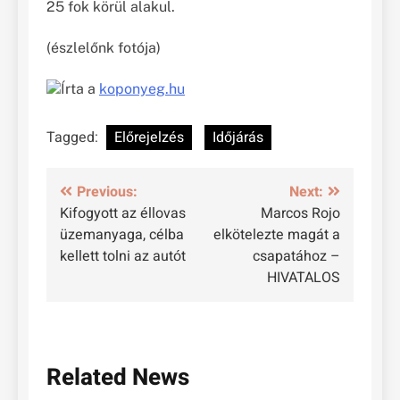
25 fok körül alakul.
(észlelőnk fotója)
Írta a
koponyeg.hu
Tagged:
Előrejelzés
Időjárás
Bejegyzés
Previous:
Next:
Kifogyott az éllovas
Marcos Rojo
navigáció
üzemanyaga, célba
elkötelezte magát a
kellett tolni az autót
csapatához –
HIVATALOS
Related News