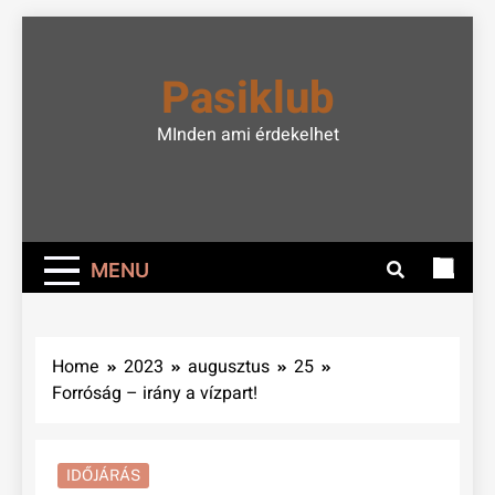
Skip
to
Pasiklub
content
MInden ami érdekelhet
MENU
Home
2023
augusztus
25
Forróság – irány a vízpart!
IDŐJÁRÁS