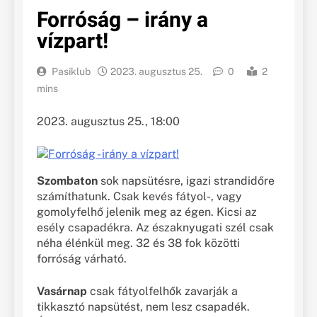
Forróság – irány a
vízpart!
Pasiklub
2023. augusztus 25.
0
2
mins
2023. augusztus 25., 18:00
Szombaton
sok napsütésre, igazi strandidőre
számíthatunk. Csak kevés fátyol-, vagy
gomolyfelhő jelenik meg az égen. Kicsi az
esély csapadékra. Az északnyugati szél csak
néha élénkül meg. 32 és 38 fok közötti
forróság várható.
Vasárnap
csak fátyolfelhők zavarják a
tikkasztó napsütést, nem lesz csapadék.