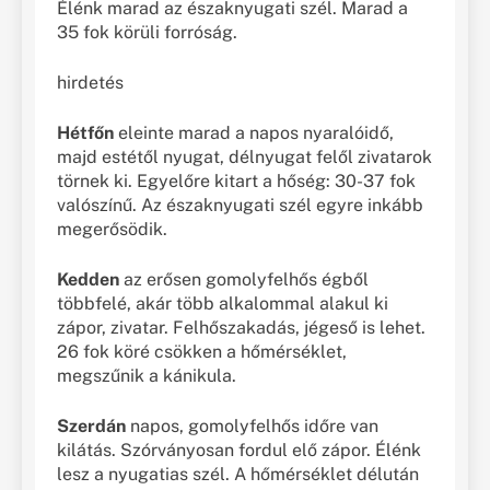
Élénk marad az északnyugati szél. Marad a
35 fok körüli forróság.
hirdetés
Hétfőn
eleinte marad a napos nyaralóidő,
majd estétől nyugat, délnyugat felől zivatarok
törnek ki. Egyelőre kitart a hőség: 30-37 fok
valószínű. Az északnyugati szél egyre inkább
megerősödik.
Kedden
az erősen gomolyfelhős égből
többfelé, akár több alkalommal alakul ki
zápor, zivatar. Felhőszakadás, jégeső is lehet.
26 fok köré csökken a hőmérséklet,
megszűnik a kánikula.
Szerdán
napos, gomolyfelhős időre van
kilátás. Szórványosan fordul elő zápor. Élénk
lesz a nyugatias szél. A hőmérséklet délután