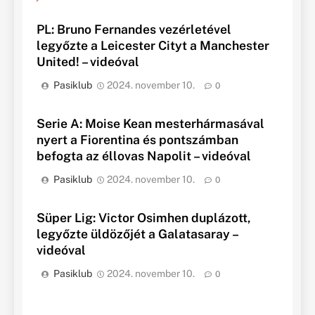
PL: Bruno Fernandes vezérletével
legyőzte a Leicester Cityt a Manchester
United! – videóval
Pasiklub
2024. november 10.
0
Serie A: Moise Kean mesterhármasával
nyert a Fiorentina és pontszámban
befogta az éllovas Napolit – videóval
Pasiklub
2024. november 10.
0
Süper Lig: Victor Osimhen duplázott,
legyőzte üldözőjét a Galatasaray –
videóval
Pasiklub
2024. november 10.
0