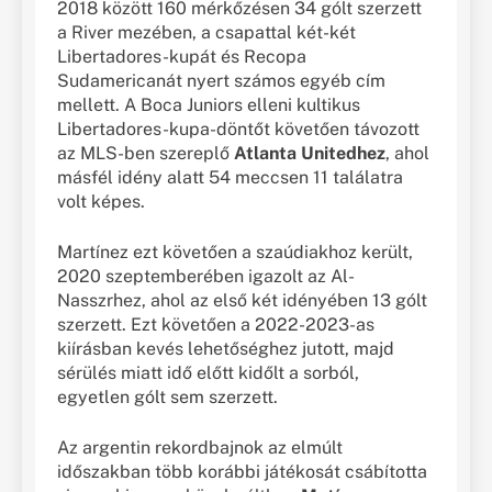
2018 között 160 mérkőzésen 34 gólt szerzett
a River mezében, a csapattal két-két
Libertadores-kupát és Recopa
Sudamericanát nyert számos egyéb cím
mellett. A Boca Juniors elleni kultikus
Libertadores-kupa-döntőt követően távozott
az MLS-ben szereplő
Atlanta Unitedhez
, ahol
másfél idény alatt 54 meccsen 11 találatra
volt képes.
Martínez ezt követően a szaúdiakhoz került,
2020 szeptemberében igazolt az Al-
Nasszrhez, ahol az első két idényében 13 gólt
szerzett. Ezt követően a 2022-2023-as
kiírásban kevés lehetőséghez jutott, majd
sérülés miatt idő előtt kidőlt a sorból,
egyetlen gólt sem szerzett.
Az argentin rekordbajnok az elmúlt
időszakban több korábbi játékosát csábította