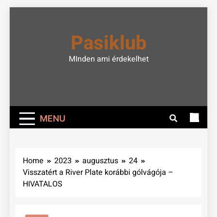
Skip
to
Pasiklub
content
MInden ami érdekelhet
MENU
Home
2023
augusztus
24
Visszatért a River Plate korábbi gólvágója –
HIVATALOS