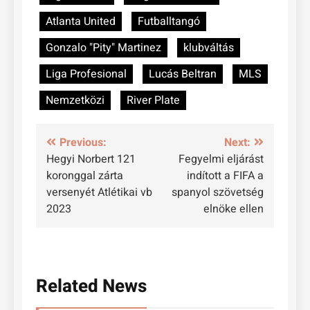
Atlanta United
Futballtangó
Gonzalo "Pity" Martinez
klubváltás
Liga Profesional
Lucás Beltran
MLS
Nemzetközi
River Plate
Bejegyzés
Previous:
Next:
Hegyi Norbert 121
Fegyelmi eljárást
navigáció
koronggal zárta
indított a FIFA a
versenyét Atlétikai vb
spanyol szövetség
2023
elnöke ellen
Related News