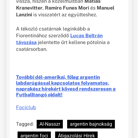
vissza, hiszen a közelmúltban
Matías
Kranevitter
,
Ramiro Funes Mori
és
Manuel
Lanzini
is visszatért az együtteshez.
A tékozló csatárnak leginkább a
Fiorentinához szerződő
Lucas Beltrán
távozása
jelentette űrt kellene pótolnia a
csatársorban.
További dél-amerikai, főleg argentin
labdarúgással kapcsolatos folyamatos,
naprakész hírekért kövesd rendszeresen a
Futballtangó oldalt!
Fociclub
Tagged:
Al-Nasszr
argentin bajnokság
argentin foci
Átigazolási Hírek