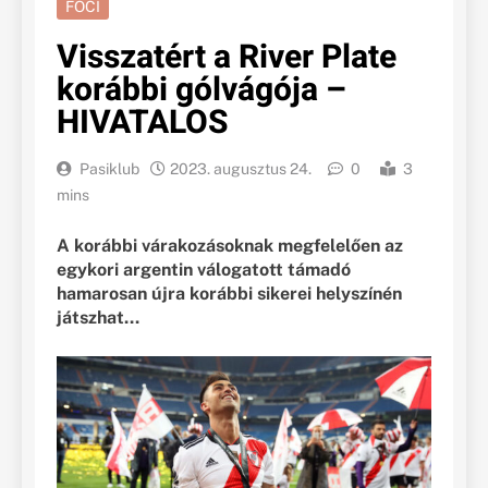
FOCI
Visszatért a River Plate
korábbi gólvágója –
HIVATALOS
Pasiklub
2023. augusztus 24.
0
3
mins
A korábbi várakozásoknak megfelelően az
egykori argentin válogatott támadó
hamarosan újra korábbi sikerei helyszínén
játszhat…