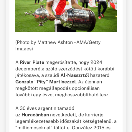
(Photo by Matthew Ashton – AMA/Getty
Images)
A
River Plate
megerősítette, hogy 2024
decemberéig szóló szerződést kötött korábbi
játékosáva, a szaúdi
Al-Nasszrtől
hazatérő
Gonzalo “Pity” Martínezzel
. Az újonnan
megkötött megállapodás opcionálisan
további egy évvel meghosszabbítható lesz.
A 30 éves argentin támadó
az
Huracánban
nevelkedett, de karrierje
legemlékezetesebb időszakát kétségtelenül a
“milliomosoknál” töltötte. González 2015 és