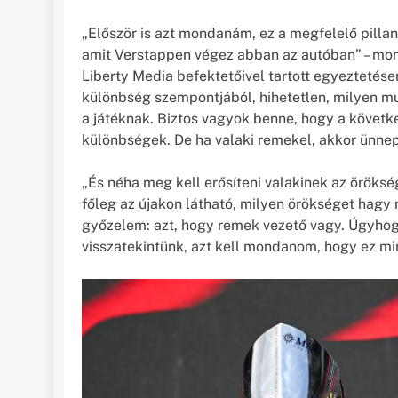
„Először is azt mondanám, ez a megfelelő pillan
amit Verstappen végez abban az autóban” – mond
Liberty Media befektetőivel tartott egyeztetés
különbség szempontjából, hihetetlen, milyen mu
a játéknak. Biztos vagyok benne, hogy a követ
különbségek. De ha valaki remekel, akkor ünnepe
„És néha meg kell erősíteni valakinek az öröksé
főleg az újakon látható, milyen örökséget hagy m
győzelem: azt, hogy remek vezető vagy. Úgyhog
visszatekintünk, azt kell mondanom, hogy ez min