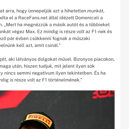
at arra, hogy ünnepeljük azt a hihetetlen munkát,
ta el a RaceFans.net által idézett Domenicali a
en. „Mert ha megnézzük a másik autót és a többieket
nkát végez Max. Ez mindig is része volt az F1-nek és
kező pár évben csökkenni fognak a műszaki
lnünk kell azt, amit csinál.”
gét, aki látványos dolgokat művel. Bizonyos piacokon,
aga után, hiszen tudjuk, mit jelent ilyen sok
y nincs semmi negatívum ilyen tekintetben. És ha
dig is része volt az F1 történelmének.”