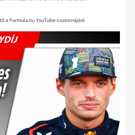
ő a Formula.hu YouTube-csatornáján)