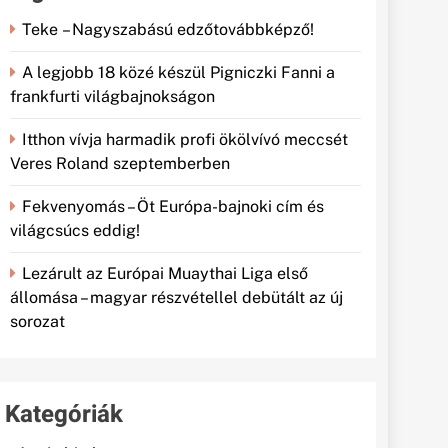
Teke – Nagyszabású edzőtovábbképző!
A legjobb 18 közé készül Pigniczki Fanni a
frankfurti világbajnokságon
Itthon vívja harmadik profi ökölvívó meccsét
Veres Roland szeptemberben
Fekvenyomás – Öt Európa-bajnoki cím és
világcsúcs eddig!
Lezárult az Európai Muaythai Liga első
állomása – magyar részvétellel debütált az új
sorozat
Kategóriák