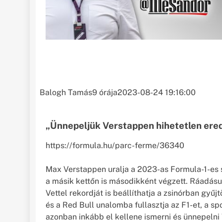
Balogh Tamás
9 órája
2023-08-24 19:16:00
„Ünnepeljük Verstappen hihetetlen ere
https://formula.hu/parc-ferme/36340
Max Verstappen uralja a 2023-as Formula-1-es s
a másik kettőn is másodikként végzett. Ráadásu
Vettel rekordját is beállíthatja a zsinórban gyűj
és a Red Bull unalomba fullasztja az F1-et, a s
azonban inkább el kellene ismerni és ünnepelni