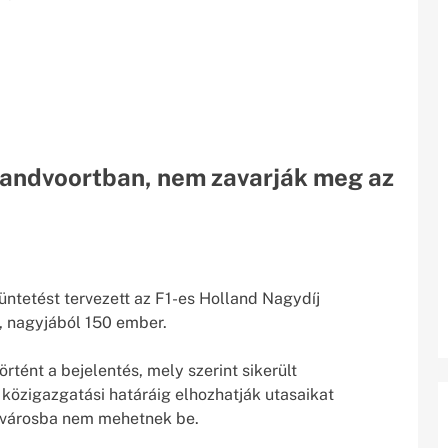
 Zandvoortban, nem zavarják meg az
tüntetést tervezett az F1-es Holland Nagydíj
a, nagyjából 150 ember.
tént a bejelentés, mely szerint sikerült
közigazgatási határáig elhozhatják utasaikat
a városba nem mehetnek be.