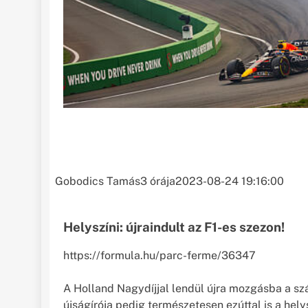
Gobodics Tamás
3 órája
2023-08-24 19:16:00
Helyszíni: újraindult az F1-es szezon!
https://formula.hu/parc-ferme/36347
A Holland Nagydíjjal lendül újra mozgásba a sz
újságírója pedig természetesen ezúttal is a helys