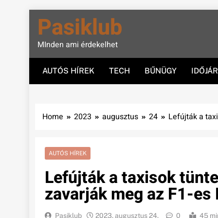
Skip
Pasiklub
to
content
MInden ami érdekelhet
AUTÓS HÍREK
TECH
BŰNÜGY
IDŐJÁ
Home
2023
augusztus
24
Lefújták a ta
AUTÓS HÍREK
Lefújták a taxisok tün
zavarják meg az F1-es 
Pasiklub
2023. augusztus 24.
0
45 mi