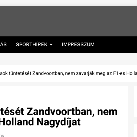
RÁS
SPORTHÍREK
IMPRESSZUM
xisok tüntetését Zandvoortban, nem zavarják meg az F1-es Holl
tetését Zandvoortban, nem
Holland Nagydíjat
ns