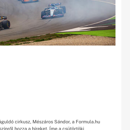
águldó cirkusz, Mészáros Sándor, a Formula.hu
zínről hozza a híreket. Íme a csütörtöki