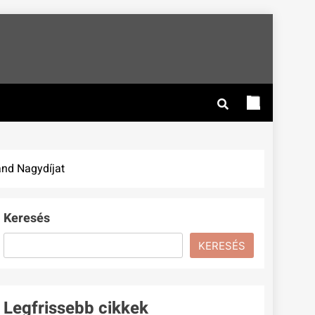
and Nagydíjat
Keresés
KERESÉS
Legfrissebb cikkek