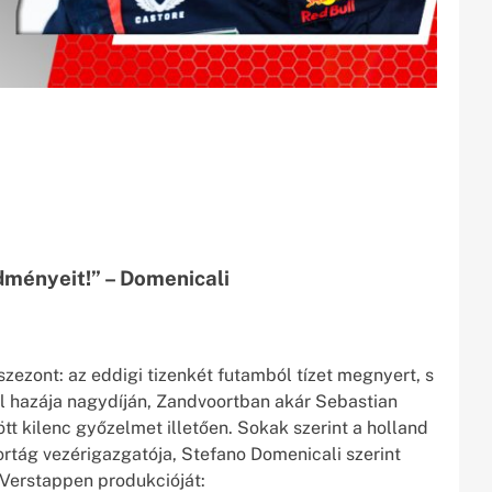
dményeit!” – Domenicali
zezont: az eddigi tizenkét futamból tízet megnyert, s
l hazája nagydíján, Zandvoortban akár Sebastian
tött kilenc győzelmet illetően. Sokak szerint a holland
portág vezérigazgatója, Stefano Domenicali szerint
 Verstappen produkcióját: