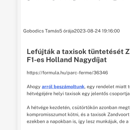
Gobodics Tamás
5 órája
2023-08-24 19:16:00
Lefújták a taxisok tüntetését
F1-es Holland Nagydíjat
https://formula.hu/parc-ferme/36346
Ahogy
arról beszámoltunk
, egy rendelet miatt 
hétvégéjére helyi taxisok egy jelentős csoportj
A hétvége kezdetén, csütörtökön azonban megtör
kompromisszumot kötni, és a taxisok Zandvoort 
ezekben a napokban is, így lesz munkájuk, de 