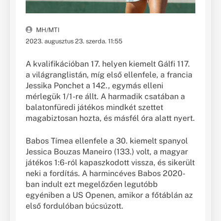
MH/MTI
2023. augusztus 23. szerda. 11:55
A kvalifikációban 17. helyen kiemelt Gálfi 117.
a világranglistán, míg első ellenfele, a francia
Jessika Ponchet a 142., egymás elleni
mérlegük 1/1-re állt. A harmadik csatában a
balatonfüredi játékos mindkét szettet
magabiztosan hozta, és másfél óra alatt nyert.
Babos Tímea ellenfele a 30. kiemelt spanyol
Jessica Bouzas Maneiro (133.) volt, a magyar
játékos 1:6-ról kapaszkodott vissza, és sikerült
neki a fordítás. A harmincéves Babos 2020-
ban indult ezt megelőzően legutóbb
egyéniben a US Openen, amikor a főtáblán az
első fordulóban búcsúzott.