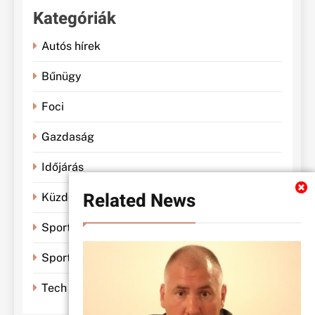
Kategóriák
Autós hírek
Bűnügy
Foci
Gazdaság
Időjárás
Related News
Küzdősportok
Sportbánya
Sporthírek
Tech