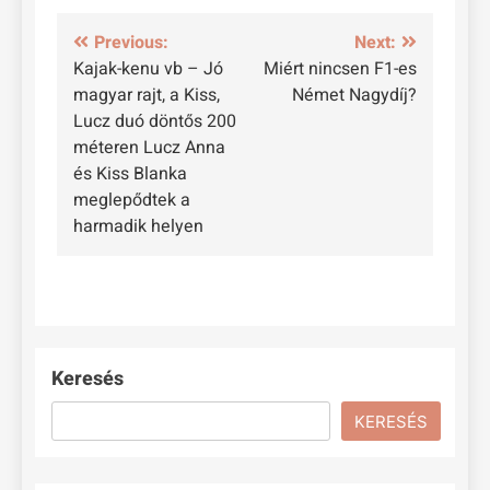
Bejegyzés
Previous:
Next:
Kajak-kenu vb – Jó
Miért nincsen F1-es
navigáció
magyar rajt, a Kiss,
Német Nagydíj?
Lucz duó döntős 200
méteren Lucz Anna
és Kiss Blanka
meglepődtek a
harmadik helyen
Keresés
KERESÉS