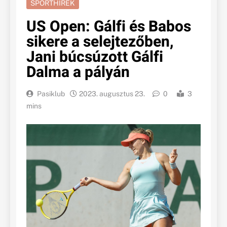
SPORTHÍREK
US Open: Gálfi és Babos
sikere a selejtezőben,
Jani búcsúzott Gálfi
Dalma a pályán
Pasiklub
2023. augusztus 23.
0
3
mins