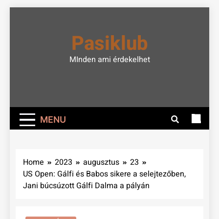
Skip
to
Pasiklub
content
MInden ami érdekelhet
MENU
Home
2023
augusztus
23
US Open: Gálfi és Babos sikere a selejtezőben,
Jani búcsúzott Gálfi Dalma a pályán