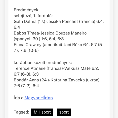
Eredmények:
selejtező, 1. forduló:
Gálfi Dalma (17.)-Jessika Ponchet (francia) 6:4,
6:4
Babos Tímea-Jessica Bouzas Maneiro
(spanyol, 30.) 1:6, 6:4, 6:3
Fiona Crawley (amerikai)-Jani Réka 6:1, 6:7 (5-
7), 7:6 (10-6)
korábban közölt eredmények:
Terence Atmane (francia)-Valkusz Máté 6:2,
6:7 (6-8), 6:3
Bondár Anna (24.)-Katarina Zavacka (ukrán)
7:6 (7-2), 6:4
Írja a
Magyar HÍrlap
Tagged:
MH sport
sport