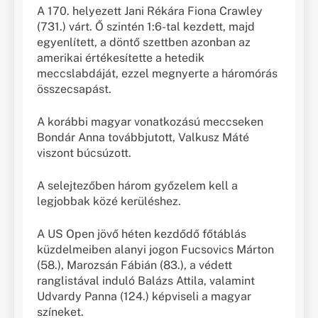
A 170. helyezett Jani Rékára Fiona Crawley
(731.) várt. Ő szintén 1:6-tal kezdett, majd
egyenlített, a döntő szettben azonban az
amerikai értékesítette a hetedik
meccslabdáját, ezzel megnyerte a háromórás
összecsapást.
A korábbi magyar vonatkozású meccseken
Bondár Anna továbbjutott, Valkusz Máté
viszont búcsúzott.
A selejtezőben három győzelem kell a
legjobbak közé kerüléshez.
A US Open jövő héten kezdődő főtáblás
küzdelmeiben alanyi jogon Fucsovics Márton
(58.), Marozsán Fábián (83.), a védett
ranglistával induló Balázs Attila, valamint
Udvardy Panna (124.) képviseli a magyar
színeket.