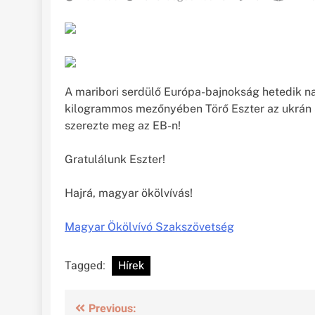
A maribori serdülő Európa-bajnokság hetedik n
kilogrammos mezőnyében Törő Eszter az ukrán S
szerezte meg az EB-n!
Gratulálunk Eszter!
Hajrá, magyar ökölvívás!
Magyar Ökölvívó Szakszövetség
Tagged:
Hírek
Bejegyzés
Previous: