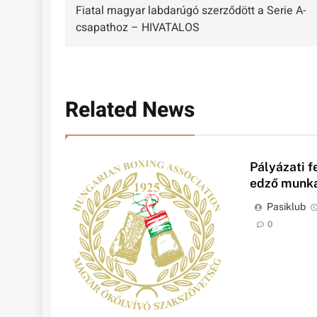
Fiatal magyar labdarúgó szerződött a Serie A-
navigáció
csapathoz – HIVATALOS
Related News
Pályázati f
edző munka
Pasiklub
0