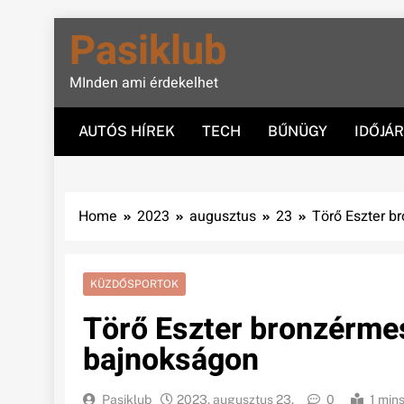
Skip
Pasiklub
to
content
MInden ami érdekelhet
AUTÓS HÍREK
TECH
BŰNÜGY
IDŐJÁ
Home
2023
augusztus
23
Törő Eszter b
KÜZDŐSPORTOK
Törő Eszter bronzérmes
bajnokságon
Pasiklub
2023. augusztus 23.
0
1 min