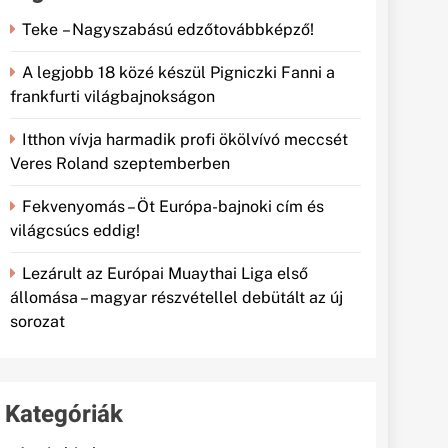
Teke – Nagyszabású edzőtovábbképző!
A legjobb 18 közé készül Pigniczki Fanni a
frankfurti világbajnokságon
Itthon vívja harmadik profi ökölvívó meccsét
Veres Roland szeptemberben
Fekvenyomás – Öt Európa-bajnoki cím és
világcsúcs eddig!
Lezárult az Európai Muaythai Liga első
állomása – magyar részvétellel debütált az új
sorozat
Kategóriák