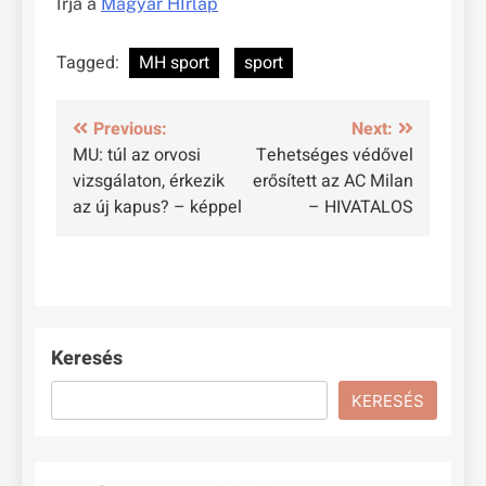
Írja a
Magyar HÍrlap
Tagged:
MH sport
sport
Bejegyzés
Previous:
Next:
MU: túl az orvosi
Tehetséges védővel
navigáció
vizsgálaton, érkezik
erősített az AC Milan
az új kapus? – képpel
– HIVATALOS
Keresés
KERESÉS