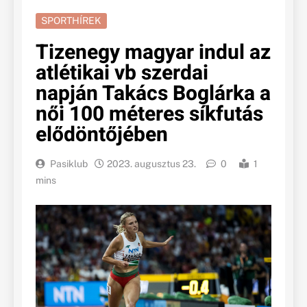
SPORTHÍREK
Tizenegy magyar indul az
atlétikai vb szerdai
napján Takács Boglárka a
női 100 méteres síkfutás
elődöntőjében
Pasiklub
2023. augusztus 23.
0
1
mins