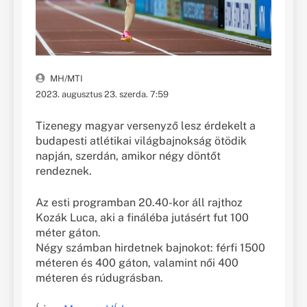
MH/MTI
2023. augusztus 23. szerda. 7:59
Tizenegy magyar versenyző lesz érdekelt a
budapesti atlétikai világbajnokság ötödik
napján, szerdán, amikor négy döntőt
rendeznek.
Az esti programban 20.40-kor áll rajthoz
Kozák Luca, aki a fináléba jutásért fut 100
méter gáton.
Négy számban hirdetnek bajnokot: férfi 1500
méteren és 400 gáton, valamint női 400
méteren és rúdugrásban.