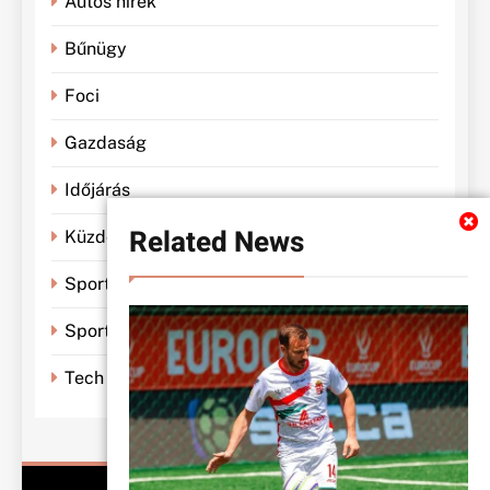
Autós hírek
Bűnügy
Foci
Gazdaság
Időjárás
Related News
Küzdősportok
Sportbánya
Sporthírek
Tech