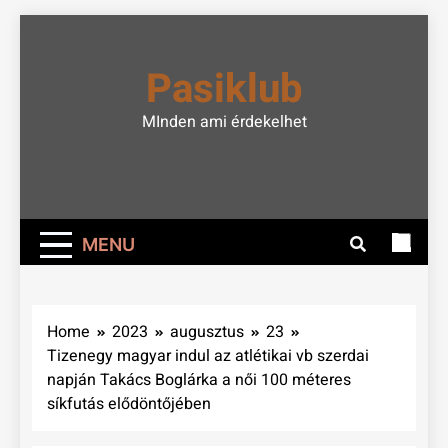
Skip
to
Pasiklub
content
MInden ami érdekelhet
MENU
Home
2023
augusztus
23
Tizenegy magyar indul az atlétikai vb szerdai
napján Takács Boglárka a női 100 méteres
síkfutás elődöntőjében