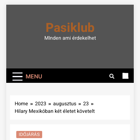
Skip
to
Pasiklub
content
MInden ami érdekelhet
MENU
Home
2023
augusztus
23
Hilary Mexikóban két életet követelt
IDŐJÁRÁS