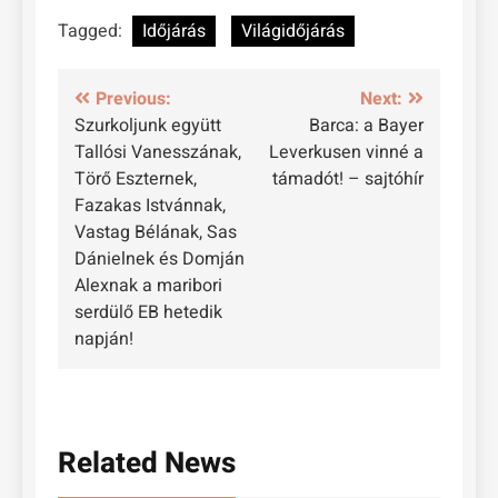
Tagged:
Időjárás
Világidőjárás
Bejegyzés
Previous:
Next:
Szurkoljunk együtt
Barca: a Bayer
navigáció
Tallósi Vanesszának,
Leverkusen vinné a
Törő Eszternek,
támadót! – sajtóhír
Fazakas Istvánnak,
Vastag Bélának, Sas
Dánielnek és Domján
Alexnak a maribori
serdülő EB hetedik
napján!
Related News