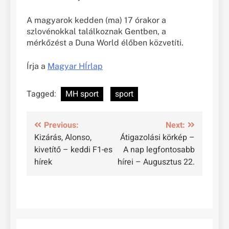
A magyarok kedden (ma) 17 órakor a
szlovénokkal találkoznak Gentben, a
mérkőzést a Duna World élőben közvetíti.
Írja a
Magyar HÍrlap
Tagged:
MH sport
sport
Bejegyzés
Previous:
Next:
Kizárás, Alonso,
Átigazolási körkép –
navigáció
kivetítő – keddi F1-es
A nap legfontosabb
hírek
hírei – Augusztus 22.