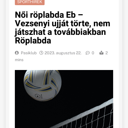
SPORTHÍREK
Női röplabda Eb –
Vezsenyi ujját törte, nem
játszhat a továbbiakban
Röplabda
Pasiklub
2023. augusztus 22.
0
2
mins