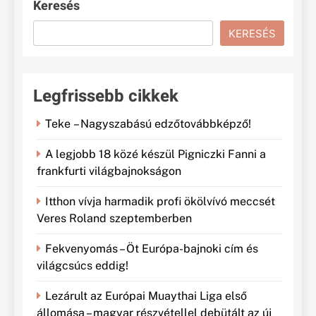
Keresés
KERESÉS
Legfrissebb cikkek
Teke – Nagyszabású edzőtovábbképző!
A legjobb 18 közé készül Pigniczki Fanni a
frankfurti világbajnokságon
Itthon vívja harmadik profi ökölvívó meccsét
Veres Roland szeptemberben
Fekvenyomás – Öt Európa-bajnoki cím és
világcsúcs eddig!
Lezárult az Európai Muaythai Liga első
állomása – magyar részvétellel debütált az új