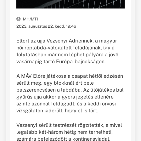
MH/MTI
2023. augusztus 22. kedd. 19:46
Eltört az ujja Vezsenyi Adriennek, a magyar
női röplabda-válogatott feladójának, így a
folytatásban már nem léphet pályára a jövő
vasárnapig tartó Európa-bajnokságon.
A MÁV Előre játékosa a csapat hétfői edzésén
sérült meg, egy blokknál ért bele
balszerencsésen a labdába. Az ütőjátékos bal
gyűrűs ujja akkor a gyors jegelés ellenére
szinte azonnal feldagadt, és a keddi orvosi
vizsgálaton kiderült, hogy el is tört.
Vezsenyi sérült testrészét rögzítették, s mivel
legalább két-három hétig nem terhelheti,
számára befejeződött a kontinensviadal.