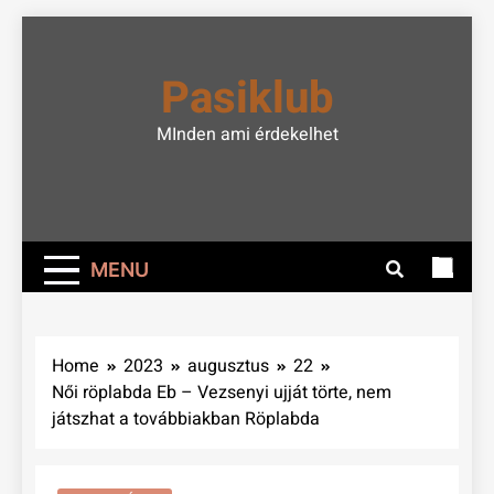
Skip
to
Pasiklub
content
MInden ami érdekelhet
MENU
Home
2023
augusztus
22
Női röplabda Eb – Vezsenyi ujját törte, nem
játszhat a továbbiakban Röplabda