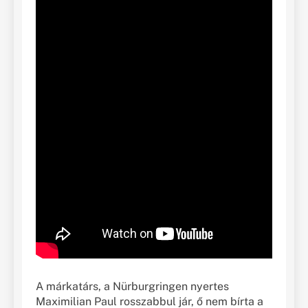
A márkatárs, a Nürburgringen nyertes
Maximilian Paul rosszabbul jár, ő nem bírta a