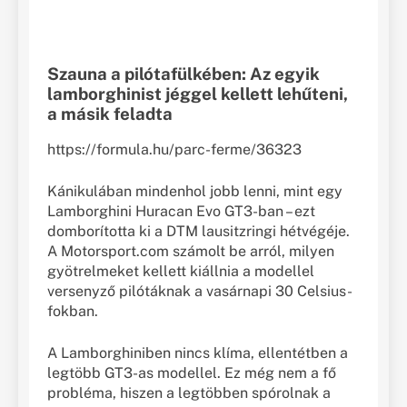
Szauna a pilótafülkében: Az egyik
lamborghinist jéggel kellett lehűteni,
a másik feladta
https://formula.hu/parc-ferme/36323
Kánikulában mindenhol jobb lenni, mint egy
Lamborghini Huracan Evo GT3-ban – ezt
domborította ki a DTM lausitzringi hétvégéje.
A Motorsport.com számolt be arról, milyen
gyötrelmeket kellett kiállnia a modellel
versenyző pilótáknak a vasárnapi 30 Celsius-
fokban.
A Lamborghiniben nincs klíma, ellentétben a
legtöbb GT3-as modellel. Ez még nem a fő
probléma, hiszen a legtöbben spórolnak a