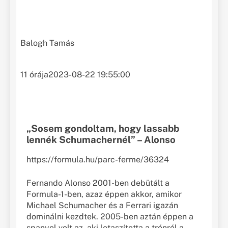
Balogh Tamás
11 órája
2023-08-22 19:55:00
„Sosem gondoltam, hogy lassabb
lennék Schumachernél” – Alonso
https://formula.hu/parc-ferme/36324
Fernando Alonso 2001-ben debütált a
Formula-1-ben, azaz éppen akkor, amikor
Michael Schumacher és a Ferrari igazán
dominálni kezdtek. 2005-ben aztán éppen a
spanyol volt az, aki letaszította a trónról a