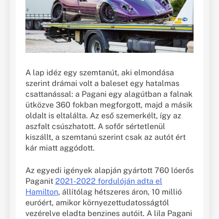
A lap idéz egy szemtanút, aki elmondása
szerint drámai volt a baleset egy hatalmas
csattanással: a Pagani egy alagútban a falnak
ütközve 360 fokban megforgott, majd a másik
oldalt is eltalálta. Az eső szemerkélt, így az
aszfalt csúszhatott. A sofőr sértetlenül
kiszállt, a szemtanú szerint csak az autót ért
kár miatt aggódott.
Az egyedi igények alapján gyártott 760 lóerős
Paganit
2021-2022 fordulóján adta el
Hamilton
, állítólag hétszeres áron, 10 millió
euróért, amikor környezettudatosságtól
vezérelve eladta benzines autóit. A lila Pagani