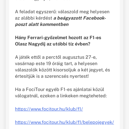
A feladat egyszerű: válaszold meg helyesen
az alábbi kérdést
a beágyazott Facebook-
poszt alatt kommentben
Hány Ferrari-győzelmet hozott az F1-es
Olasz Nagydíj az utóbbi tíz évben?
A játék ettől a perctől augusztus 27-e,
vasárnap este 19 óráig tart, a helyesen
válaszolók között kisorsoljuk a két jegyet, és
értesítjük is a szerencsés nyertest!
Ha a FociTour egyéb F1-es ajánlatai közül
válogatnál, ezeken a linkeken megteheted:
https://www.focitour.hu/klub/f1/
https://www.focitour.hu/klub/f1/belepojegyek/