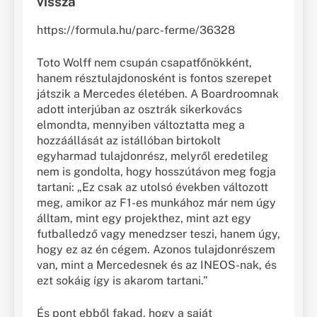
vissza
https://formula.hu/parc-ferme/36328
Toto Wolff nem csupán csapatfőnökként,
hanem résztulajdonosként is fontos szerepet
játszik a Mercedes életében. A Boardroomnak
adott interjúban az osztrák sikerkovács
elmondta, mennyiben változtatta meg a
hozzáállását az istállóban birtokolt
egyharmad tulajdonrész, melyről eredetileg
nem is gondolta, hogy hosszútávon meg fogja
tartani: „Ez csak az utolsó években változott
meg, amikor az F1-es munkához már nem úgy
álltam, mint egy projekthez, mint azt egy
futballedző vagy menedzser teszi, hanem úgy,
hogy ez az én cégem. Azonos tulajdonrészem
van, mint a Mercedesnek és az INEOS-nak, és
ezt sokáig így is akarom tartani.”
És pont ebből fakad, hogy a saját