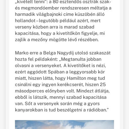
„kivételt tenni”: a 80 esztendős osztrák szak-
és megmondóember rendszeresen méltatja a
harmadik világbajnoki címe küszöbén álló
hollandot – legutóbb például azért, mert
verseny közben arra is marad szabad
kapacitása, hogy a kivetítőkön figyelje, mi
zajlik a mezőny mögötte lévő részében.
Marko erre a Belga Nagydíj utolsó szakaszát
hozta fel példaként: „Megtanulta jobban
olvasni a versenyeket. A kivetítőket is nézi,
ezért aggódott Spában a leggyorsabb kör
miatt, hiszen látta, hogy Hamilton meg tud
csinálni egy ingyen kerékcserét, hiszen 25
másodperces előnyben volt. Mindezt átlátja,
ebből is látszik, mennyi szabad kapacitása
van. Sőt a versenyek során még a gyors
kanyarokban is tud beszélgetni a rádióban.”