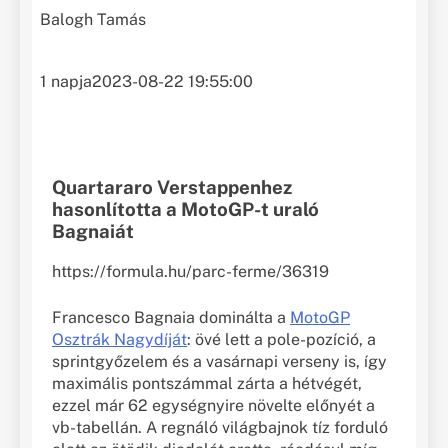
Balogh Tamás
1 napja
2023-08-22 19:55:00
Quartararo Verstappenhez
hasonlította a MotoGP-t uraló
Bagnaiát
https://formula.hu/parc-ferme/36319
Francesco Bagnaia dominálta a
MotoGP
Osztrák Nagydíját
: övé lett a pole-pozíció, a
sprintgyőzelem és a vasárnapi verseny is, így
maximális pontszámmal zárta a hétvégét,
ezzel már 62 egységnyire növelte előnyét a
vb-tabellán. A regnáló világbajnok tíz forduló