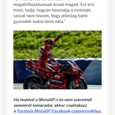
megállíthatatlannak érzed magad. Ezt érzi
most, tudja, hogyan használja a motorját,
szóval nem hiszem, hogy jelenleg bárki
gyorsabb tudna lenni nála.”
Ha imádod a MotoGP-t és nem szeretnél
semmiről lemaradni, akkor csatlakozz
a
Formula MotoGP Facebook-csoportunkhoz
,