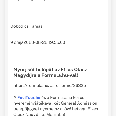
Gobodics Tamás
9 órája
2023-08-22 19:55:00
Nyerj két belépőt az F1-es Olasz
Nagydíjra a Formula.hu-val!
https://formula.hu/parc-ferme/36325
A
FociTour.hu
és a Formula.hu közös
nyereményjátékával két General Admission
belépőjegyet nyerhetsz a jövő hétvégi F1-es
Olasz Nagydíjra, Monzába!