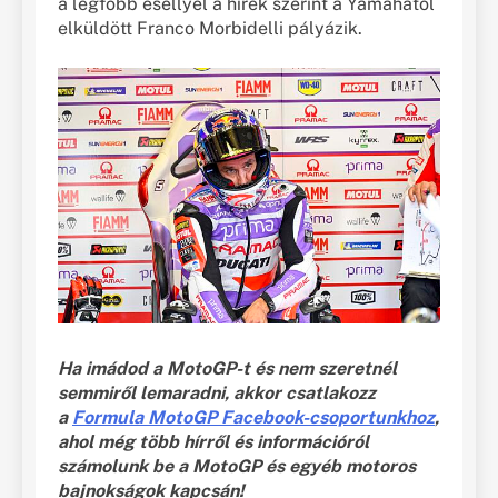
a legfőbb eséllyel a hírek szerint a Yamahától
elküldött Franco Morbidelli pályázik.
Ha imádod a MotoGP-t és nem szeretnél
semmiről lemaradni, akkor csatlakozz
a
Formula MotoGP Facebook-csoportunkhoz
,
ahol még több hírről és információról
számolunk be a MotoGP és egyéb motoros
bajnokságok kapcsán!