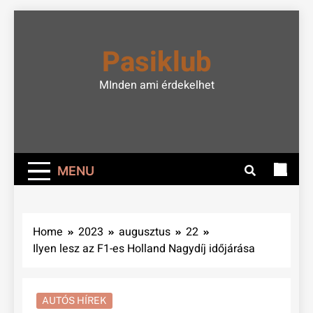
Skip
to
Pasiklub
content
MInden ami érdekelhet
MENU
Home
2023
augusztus
22
Ilyen lesz az F1-es Holland Nagydíj időjárása
AUTÓS HÍREK