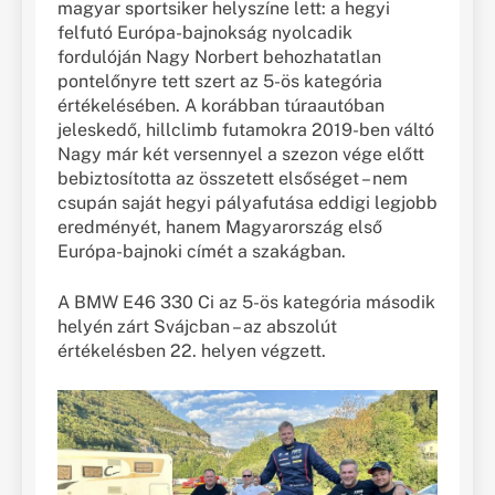
magyar sportsiker helyszíne lett: a hegyi
felfutó Európa-bajnokság nyolcadik
fordulóján Nagy Norbert behozhatatlan
pontelőnyre tett szert az 5-ös kategória
értékelésében. A korábban túraautóban
jeleskedő, hillclimb futamokra 2019-ben váltó
Nagy már két versennyel a szezon vége előtt
bebiztosította az összetett elsőséget – nem
csupán saját hegyi pályafutása eddigi legjobb
eredményét, hanem Magyarország első
Európa-bajnoki címét a szakágban.
A BMW E46 330 Ci az 5-ös kategória második
helyén zárt Svájcban – az abszolút
értékelésben 22. helyen végzett.