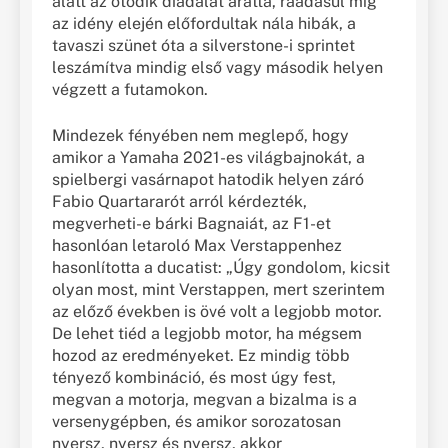
alatt az ötödik diadalát aratta, ráadásul míg
az idény elején előfordultak nála hibák, a
tavaszi szünet óta a silverstone-i sprintet
leszámítva mindig első vagy második helyen
végzett a futamokon.
Mindezek fényében nem meglepő, hogy
amikor a Yamaha 2021-es világbajnokát, a
spielbergi vasárnapot hatodik helyen záró
Fabio Quartararót arról kérdezték,
megverheti-e bárki Bagnaiát, az F1-et
hasonlóan letaroló Max Verstappenhez
hasonlította a ducatist: „Úgy gondolom, kicsit
olyan most, mint Verstappen, mert szerintem
az előző években is övé volt a legjobb motor.
De lehet tiéd a legjobb motor, ha mégsem
hozod az eredményeket. Ez mindig több
tényező kombináció, és most úgy fest,
megvan a motorja, megvan a bizalma is a
versenygépben, és amikor sorozatosan
nyersz, nyersz és nyersz, akkor