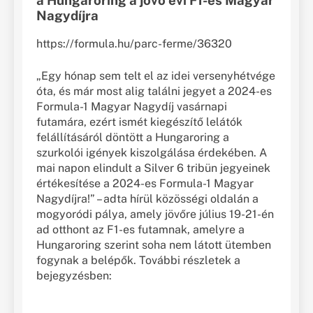
a Hungaroring a jövő évi F1-es Magyar
Nagydíjra
https://formula.hu/parc-ferme/36320
„Egy hónap sem telt el az idei versenyhétvége
óta, és már most alig találni jegyet a 2024-es
Formula-1 Magyar Nagydíj vasárnapi
futamára, ezért ismét kiegészítő lelátók
felállításáról döntött a Hungaroring a
szurkolói igények kiszolgálása érdekében. A
mai napon elindult a Silver 6 tribün jegyeinek
értékesítése a 2024-es Formula-1 Magyar
Nagydíjra!” – adta hírül közösségi oldalán a
mogyoródi pálya, amely jövőre július 19-21-én
ad otthont az F1-es futamnak, amelyre a
Hungaroring szerint soha nem látott ütemben
fogynak a belépők. További részletek a
bejegyzésben: