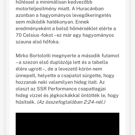
hűtéssel a minimálisan kedvezőbb
motorteljesítmény miatt. A Huracánban
azonban a hagyományos levegőkeringetés
sem működik hatékonyan. Ennek
eredményeként a belső hőmérséklet elérte a
70 Celsius-fokot – ez már egy hagyományos
szauna alsó hőfoka.
Mirko Bortolotti megnyerte a második futamot
– a szezon első duplázója lett és a tabella
élére ugrott –, de a levezető körön nem
ünnepelt, helyette a csapatot sürgette, hogy
hozzanak neki valamilyen hideg italt. Az
olaszt az SSR Performance csapattagjai
hideg vízzel és jégkockákkal öntötték le, hogy
hűsítsék.
(Az összefoglalóban 2:24-nél.)