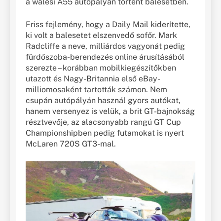
a walesi A55 autópályán történt balesetben.
Friss fejlemény, hogy a Daily Mail kiderítette,
ki volt a balesetet elszenvedő sofőr. Mark
Radcliffe a neve, milliárdos vagyonát pedig
fürdőszoba-berendezés online árusításából
szerezte – korábban mobilkiegészítőkben
utazott és Nagy-Britannia első eBay-
milliomosaként tartották számon. Nem
csupán autópályán használ gyors autókat,
hanem versenyez is velük, a brit GT-bajnokság
résztvevője, az alacsonyabb rangú GT Cup
Championshipben pedig futamokat is nyert
McLaren 720S GT3-mal.