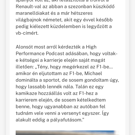
Renault-val az abban a szezonban küszködő
maranellóiakat és a már hétszeres
világbajnok németet, akit egy évvel később
pedig kiélezett küzdelemben is legyőzött a
vb-címért.
Alonsót most arról kérdezték a High
Performance Podcast adásában, hogy voltak-
e kétségei a karrierje elején saját magát
illetően: „Tény, hogy megérkezel az F1-be…
amikor én eljutottam az F1-be, Michael
dominálta a sportot, de sosem gondoltam úgy,
hogy lassabb lennék nála. Talán ez egy
kamikaze hozzáállás volt az F1-hez a
karrierem elején, de sosem kételkedtem
benne, hogy ugyanabban az autóban fel
tudnám vele venni a versenyt egyszer. Így
alakult eddig a pályafutásom.”