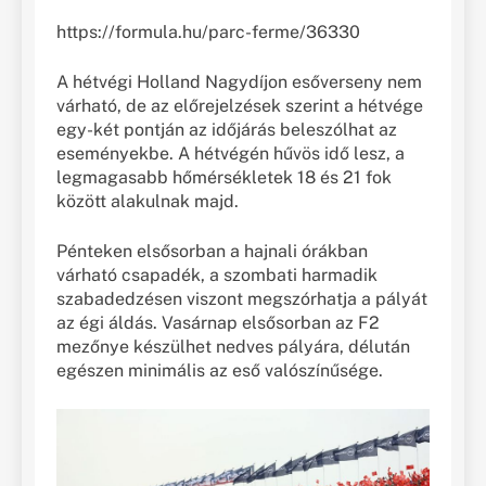
https://formula.hu/parc-ferme/36330
A hétvégi Holland Nagydíjon esőverseny nem
várható, de az előrejelzések szerint a hétvége
egy-két pontján az időjárás beleszólhat az
eseményekbe. A hétvégén hűvös idő lesz, a
legmagasabb hőmérsékletek 18 és 21 fok
között alakulnak majd.
Pénteken elsősorban a hajnali órákban
várható csapadék, a szombati harmadik
szabadedzésen viszont megszórhatja a pályát
az égi áldás. Vasárnap elsősorban az F2
mezőnye készülhet nedves pályára, délután
egészen minimális az eső valószínűsége.