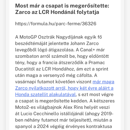
Most már a csapat is megerősítette:
Zarco az LCR Hondánál folytatja
https://formula.hu/parc-ferme/36326
A MotoGP Osztrák Nagydíjának egyik fő
beszédtémáját jelentette Johann Zarco
levegőből lógó átigazolása. A Canal+ már
szombaton arról számolt be, hogy eldöntött
tény, hogy a francia átszerződik a Pramac
Ducatitól az LCR Hondához, ám ezt a sprint
után maga a versenyző még cáfolta. A
vasárnapi futamot követően viszont
már maga
Zarco nyilatkozott arról, hogy két évre aláírt a
Honda szatellit alakulatával
, s ezt most végre
a csapat is megerősítette kedden. A kétszeres
Moto2-es világbajnok Alex Rins helyét veszi
át Lucio Cecchinello istállójánál (ahogy 2019-
ben néhány futamot már teljesített), miután a
spanyol a 2024 végéig érvényes kontraktusa