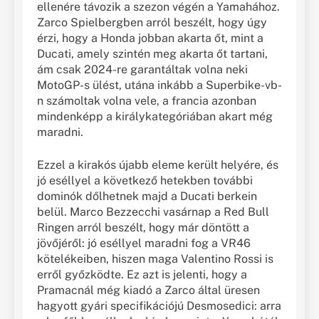
ellenére távozik a szezon végén a Yamahához.
Zarco Spielbergben arról beszélt, hogy úgy
érzi, hogy a Honda jobban akarta őt, mint a
Ducati, amely szintén meg akarta őt tartani,
ám csak 2024-re garantáltak volna neki
MotoGP-s ülést, utána inkább a Superbike-vb-
n számoltak volna vele, a francia azonban
mindenképp a királykategóriában akart még
maradni.
Ezzel a kirakós újabb eleme került helyére, és
jó eséllyel a következő hetekben további
dominók dőlhetnek majd a Ducati berkein
belül. Marco Bezzecchi vasárnap a Red Bull
Ringen arról beszélt, hogy már döntött a
jövőjéről: jó eséllyel maradni fog a VR46
kötelékeiben, hiszen maga Valentino Rossi is
erről győzködte. Ez azt is jelenti, hogy a
Pramacnál még kiadó a Zarco által üresen
hagyott gyári specifikációjú Desmosedici: arra