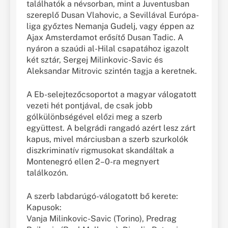
találhatók a névsorban, mint a Juventusban
szereplő Dusan Vlahovic, a Sevillával Európa-
liga győztes Nemanja Gudelj, vagy éppen az
Ajax Amsterdamot erősítő Dusan Tadic. A
nyáron a szaúdi al-Hilal csapatához igazolt
két sztár, Sergej Milinkovic-Savic és
Aleksandar Mitrovic szintén tagja a keretnek.
A Eb-selejtezőcsoportot a magyar válogatott
vezeti hét pontjával, de csak jobb
gólkülönbségével előzi meg a szerb
együttest. A belgrádi rangadó azért lesz zárt
kapus, mivel márciusban a szerb szurkolók
diszkriminatív rigmusokat skandáltak a
Montenegró ellen 2–0-ra megnyert
találkozón.
A szerb labdarúgó-válogatott bő kerete:
Kapusok:
Vanja Milinkovic-Savic (Torino), Predrag