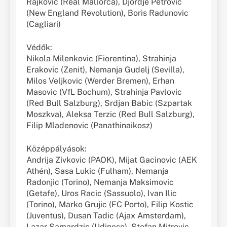
Rajkovic (Real Mallorca), Djordje Petrovic
(New England Revolution), Boris Radunovic
(Cagliari)
Védők:
Nikola Milenkovic (Fiorentina), Strahinja
Erakovic (Zenit), Nemanja Gudelj (Sevilla),
Milos Veljkovic (Werder Bremen), Erhan
Masovic (VfL Bochum), Strahinja Pavlovic
(Red Bull Salzburg), Srdjan Babic (Szpartak
Moszkva), Aleksa Terzic (Red Bull Salzburg),
Filip Mladenovic (Panathinaikosz)
Középpályások:
Andrija Zivkovic (PAOK), Mijat Gacinovic (AEK
Athén), Sasa Lukic (Fulham), Nemanja
Radonjic (Torino), Nemanja Maksimovic
(Getafe), Uros Racic (Sassuolo), Ivan Ilic
(Torino), Marko Grujic (FC Porto), Filip Kostic
(Juventus), Dusan Tadic (Ajax Amsterdam),
Lazar Samardzic (Udinese), Stefan Mitrovic