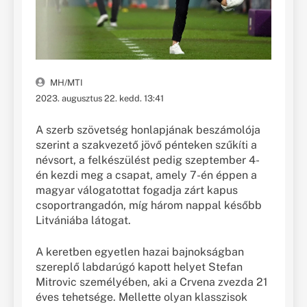
MH/MTI
2023. augusztus 22. kedd. 13:41
A szerb szövetség honlapjának beszámolója
szerint a szakvezető jövő pénteken szűkíti a
névsort, a felkészülést pedig szeptember 4-
én kezdi meg a csapat, amely 7-én éppen a
magyar válogatottat fogadja zárt kapus
csoportrangadón, míg három nappal később
Litvániába látogat.
A keretben egyetlen hazai bajnokságban
szereplő labdarúgó kapott helyet Stefan
Mitrovic személyében, aki a Crvena zvezda 21
éves tehetsége. Mellette olyan klasszisok