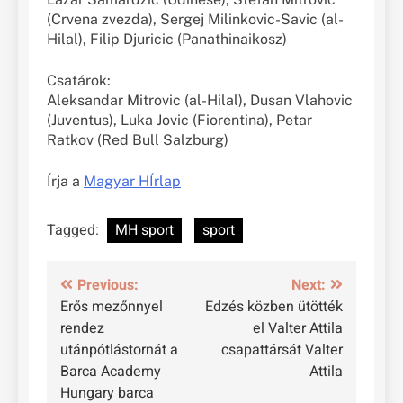
(Crvena zvezda), Sergej Milinkovic-Savic (al-
Hilal), Filip Djuricic (Panathinaikosz)
Csatárok:
Aleksandar Mitrovic (al-Hilal), Dusan Vlahovic
(Juventus), Luka Jovic (Fiorentina), Petar
Ratkov (Red Bull Salzburg)
Írja a
Magyar HÍrlap
Tagged:
MH sport
sport
Bejegyzés
Previous:
Next:
Erős mezőnnyel
Edzés közben ütötték
navigáció
rendez
el Valter Attila
utánpótlástornát a
csapattársát Valter
Barca Academy
Attila
Hungary barca