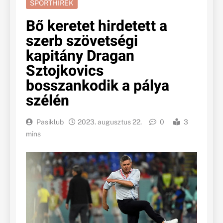
SPORTHÍREK
Bő keretet hirdetett a
szerb szövetségi
kapitány Dragan
Sztojkovics
bosszankodik a pálya
szélén
Pasiklub
2023. augusztus 22.
0
3
mins