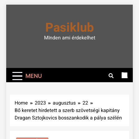
Skip
to
Pasiklub
content
MInden ami érdekelhet
MENU
Home
2023
augusztus
22
Bő keretet hirdetett a szerb szövetségi kapitány
Dragan Sztojkovics bosszankodik a pálya szélén