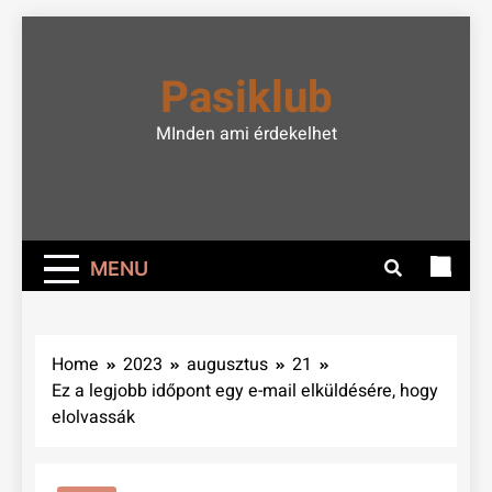
Skip
to
Pasiklub
content
MInden ami érdekelhet
MENU
Home
2023
augusztus
21
Ez a legjobb időpont egy e-mail elküldésére, hogy
elolvassák