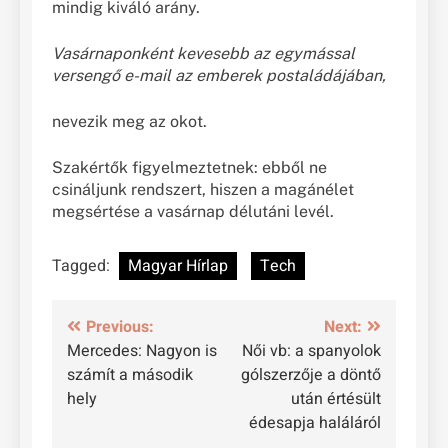
mindig kiváló arány.
Vasárnaponként kevesebb az egymással
versengő e-mail az emberek postaládájában,
nevezik meg az okot.
Szakértők figyelmeztetnek: ebből ne
csináljunk rendszert, hiszen a magánélet
megsértése a vasárnap délutáni levél.
Tagged:
Magyar Hírlap
Tech
Bejegyzés
Previous:
Next:
Mercedes: Nagyon is
Női vb: a spanyolok
navigáció
számít a második
gólszerzője a döntő
hely
után értésült
édesapja haláláról