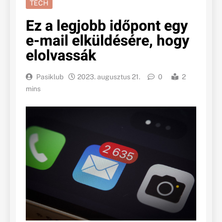
TECH
Ez a legjobb időpont egy
e-mail elküldésére, hogy
elolvassák
Pasiklub
2023. augusztus 21.
0
2
mins