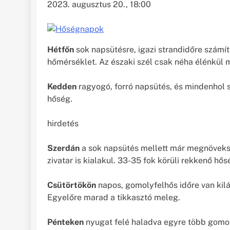
2023. augusztus 20., 18:00
Hétfőn
sok napsütésre, igazi strandidőre számít
hőmérséklet. Az északi szél csak néha élénkül 
Kedden
ragyogó, forró napsütés, és mindenhol s
hőség.
hirdetés
Szerdán
a sok napsütés mellett már megnöveksz
zivatar is kialakul. 33-35 fok körüli rekkenő hős
Csütörtökön
napos, gomolyfelhős időre van kilát
Egyelőre marad a tikkasztó meleg.
Pénteken
nyugat felé haladva egyre több gomol