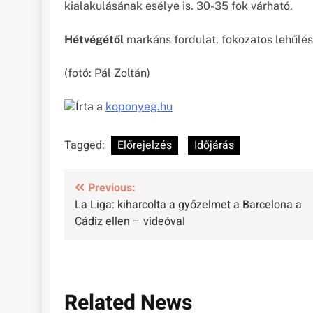
kialakulásának esélye is. 30-35 fok várható.
Hétvégétől
markáns fordulat, fokozatos lehűlés
(fotó: Pál Zoltán)
Írta a
koponyeg.hu
Tagged:
Előrejelzés
Időjárás
Bejegyzés
Previous:
La Liga: kiharcolta a győzelmet a Barcelona a
navigáció
Cádiz ellen – videóval
Related News