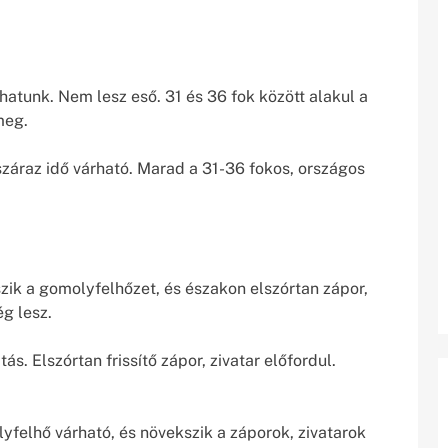
hatunk. Nem lesz eső. 31 és 36 fok között alakul a
meg.
záraz idő várható. Marad a 31-36 fokos, országos
ik a gomolyfelhőzet, és északon elszórtan zápor,
ég lesz.
ás. Elszórtan frissítő zápor, zivatar előfordul.
yfelhő várható, és növekszik a záporok, zivatarok