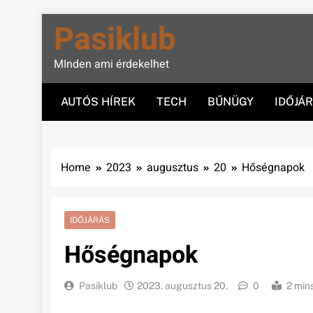
Skip
Pasiklub
to
content
MInden ami érdekelhet
AUTÓS HÍREK
TECH
BŰNÜGY
IDŐJÁ
Home
2023
augusztus
20
Hőségnapok
IDŐJÁRÁS
Hőségnapok
Pasiklub
2023. augusztus 20.
0
2 min