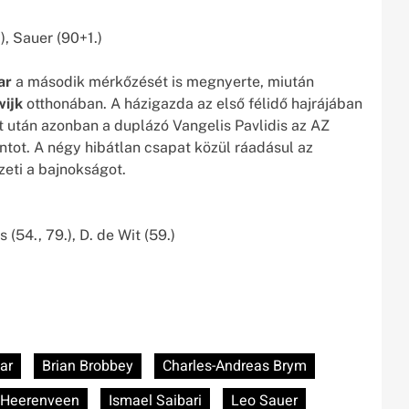
, Sauer (90+1.)
ar
a második mérkőzését is megnyerte, miután
ijk
otthonában. A házigazda az első félidő hajrájában
t után azonban a duplázó Vangelis Pavlidis az AZ
ontot. A négy hibátlan csapat közül ráadásul az
eti a bajnokságot.
s (54., 79.), D. de Wit (59.)
ar
Brian Brobbey
Charles-Andreas Brym
Heerenveen
Ismael Saibari
Leo Sauer