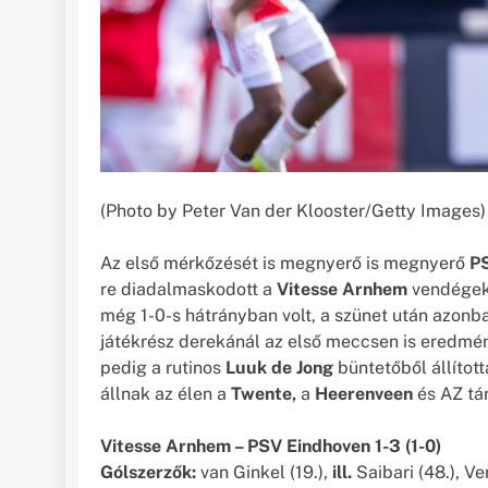
(Photo by Peter Van der Klooster/Getty Images)
Az első mérkőzését is megnyerő is megnyerő
P
re diadalmaskodott a
Vitesse Arnhem
vendégeké
még 1-0-s hátrányban volt, a szünet után azon
játékrész derekánál az első meccsen is eredm
pedig a rutinos
Luuk de Jong
büntetőből állítot
állnak az élen a
Twente,
a
Heerenveen
és AZ tá
Vitesse Arnhem – PSV Eindhoven 1-3 (1-0)
Gólszerzők:
van Ginkel (19.),
ill.
Saibari (48.), Ve