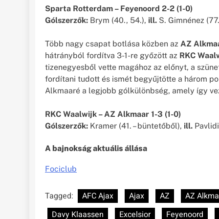
Sparta Rotterdam – Feyenoord 2-2 (1-0)
Gólszerzők:
Brym (40., 54.),
ill.
S. Gimnénez (77.)
Több nagy csapat botlása közben az
AZ Alkma
hátrányból fordítva 3-1-re győzött az
RKC Waalw
tizenegyesből vette magához az előnyt, a szüne
fordítani tudott és ismét begyűjtötte a három p
Alkmaaré a legjobb gólkülönbség, amely így vez
RKC Waalwijk – AZ Alkmaar 1-3 (1-0)
Gólszerzők:
Kramer (41. – büntetőből),
ill.
Pavlidi
A bajnokság aktuális állása
Fociclub
Tagged:
AFC Ajax
Ajax
AZ
AZ Alkma
Davy Klaassen
Excelsior
Feyenoord