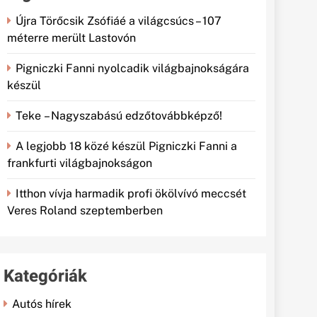
Újra Törőcsik Zsófiáé a világcsúcs – 107
méterre merült Lastovón
Pigniczki Fanni nyolcadik világbajnokságára
készül
Teke – Nagyszabású edzőtovábbképző!
A legjobb 18 közé készül Pigniczki Fanni a
frankfurti világbajnokságon
Itthon vívja harmadik profi ökölvívó meccsét
Veres Roland szeptemberben
Kategóriák
Autós hírek