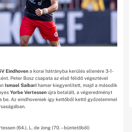
SV Eindhoven
a korai hátrányba kerülés ellenére 3-1-
nt. Peter Bosz csapata az első félidő végeztével
ban
Ismael Saibari
hamar kiegyenlített, majd a második
ényes
Yorbe Vertessen
újra betalált, a végeredményt
ta be. Az eindhoveniek így kettőből kettő győzelemmel
rsaságában.
rtessen (64.), L. de Jong (70. – büntetőből)