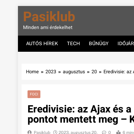
Skip
Pasiklub
to
content
MInden ami érdekelhet
AUTÓS HÍREK
TECH
BŰNÜGY
IDŐJÁ
Home
2023
augusztus
20
Eredivisie: a
FOCI
Eredivisie: az Ajax és 
pontot mentett meg –
Pasiklub
2023. augusztus 20.
0
6 min