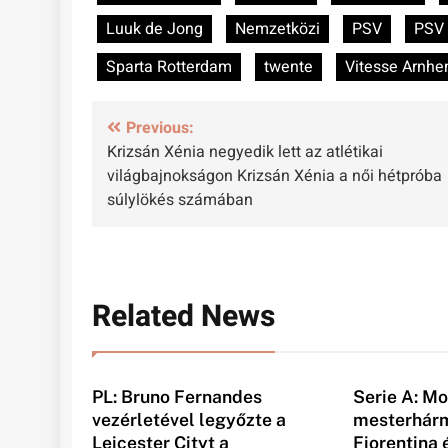
Luuk de Jong
Nemzetközi
PSV
PSV 
Sparta Rotterdam
twente
Vitesse Arnh
Bejegyzés
Previous:
Krizsán Xénia negyedik lett az atlétikai
navigáció
világbajnokságon Krizsán Xénia a női hétpróba
súlylökés számában
Related News
PL: Bruno Fernandes
Serie A: M
vezérletével legyőzte a
mesterhárm
Leicester Cityt a
Fiorentina