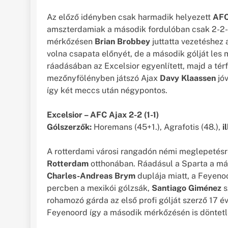
Az előző idényben csak harmadik helyezett
AFC
amszterdamiak a második fordulóban csak 2-2-e
mérkőzésen
Brian Brobbey
juttatta vezetéshez 
volna csapata előnyét, de a második gólját les 
ráadásában az Excelsior egyenlített, majd a térf
mezőnyfölényben játszó Ajax
Davy Klaassen
jóv
így két meccs után négypontos.
Excelsior – AFC Ajax 2-2 (1-1)
Gólszerzők:
Horemans (45+1.), Agrafotis (48.),
il
A rotterdami városi rangadón némi meglepetés
Rotterdam
otthonában. Ráadásul a Sparta a más
Charles-Andreas Brym
duplája miatt, a Feyenoo
percben a mexikói gólzsák,
Santiago Giménez
s
rohamozó gárda az első profi gólját szerző 17 é
Feyenoord így a második mérkőzésén is döntetle