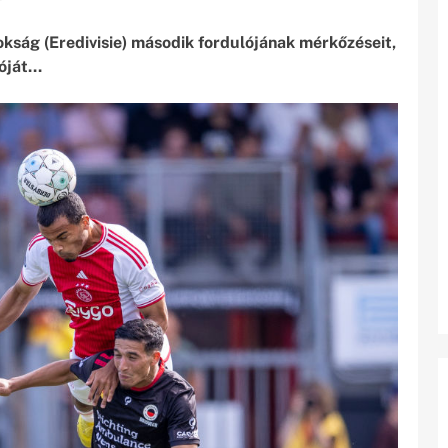
kság (Eredivisie) második fordulójának mérkőzéseit,
zóját…