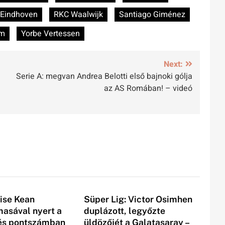
Eindhoven
RKC Waalwijk
Santiago Giménez
em
Yorbe Vertessen
Next:
Serie A: megvan Andrea Belotti első bajnoki gólja
az AS Romában! – videó
oise Kean
Süper Lig: Victor Osimhen
asával nyert a
duplázott, legyőzte
 és pontszámban
üldözőjét a Galatasaray –