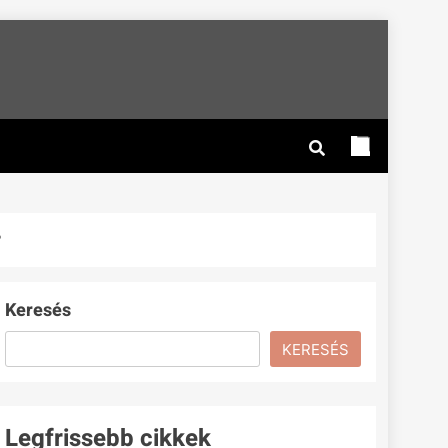
P
Keresés
KERESÉS
Legfrissebb cikkek