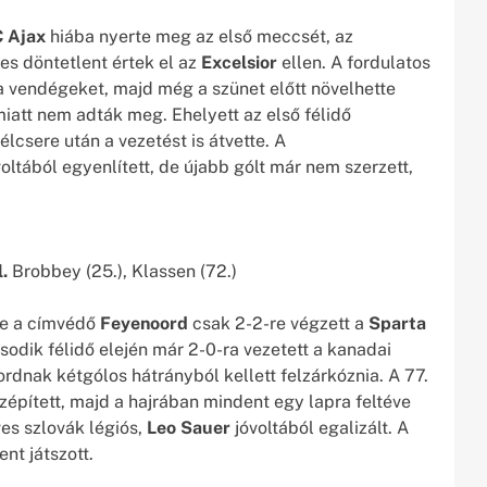
 Ajax
hiába nyerte meg az első meccsét, az
s döntetlent értek el az
Excelsior
ellen. A fordulatos
a vendégeket, majd még a szünet előtt növelhette
miatt nem adták meg. Ehelyett az első félidő
élcsere után a vezetést is átvette. A
oltából egyenlített, de újabb gólt már nem szerzett,
l.
Brobbey (25.), Klassen (72.)
re a címvédő
Feyenoord
csak 2-2-re végzett a
Sparta
odik félidő elején már 2-0-ra vezetett a kanadai
rdnak kétgólos hátrányból kellett felzárkóznia. A 77.
zépített, majd a hajrában mindent egy lapra feltéve
ves szlovák légiós,
Leo Sauer
jóvoltából egalizált. A
nt játszott.