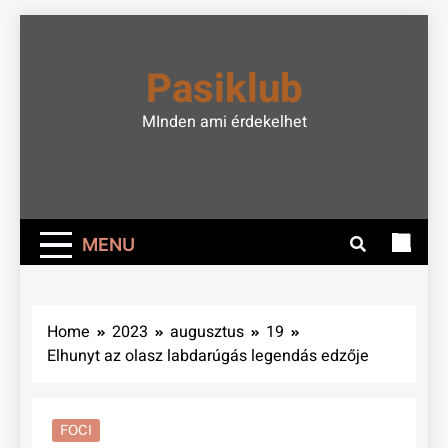
Skip
to
Pasiklub
content
MInden ami érdekelhet
MENU
Home
2023
augusztus
19
Elhunyt az olasz labdarúgás legendás edzője
FOCI