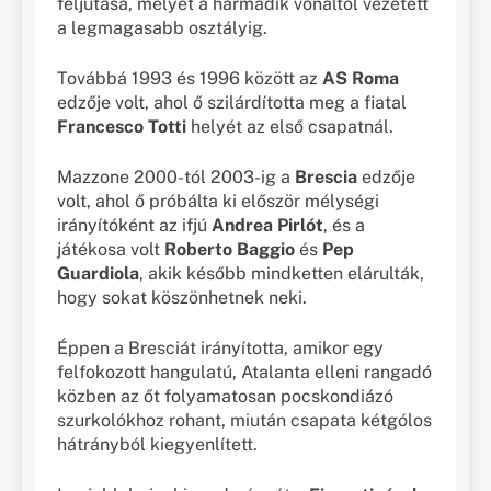
feljutása, melyet a harmadik vonaltól vezetett
a legmagasabb osztályig.
Továbbá 1993 és 1996 között az
AS Roma
edzője volt, ahol ő szilárdította meg a fiatal
Francesco Totti
helyét az első csapatnál.
Mazzone 2000-tól 2003-ig a
Brescia
edzője
volt, ahol ő próbálta ki először mélységi
irányítóként az ifjú
Andrea Pirlót
, és a
játékosa volt
Roberto Baggio
és
Pep
Guardiola
, akik később mindketten elárulták,
hogy sokat köszönhetnek neki.
Éppen a Bresciát irányította, amikor egy
felfokozott hangulatú, Atalanta elleni rangadó
közben az őt folyamatosan pocskondiázó
szurkolókhoz rohant, miután csapata kétgólos
hátrányból kiegyenlített.