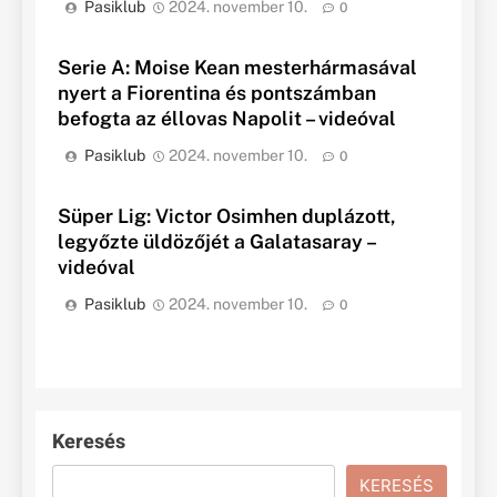
Pasiklub
2024. november 10.
0
Serie A: Moise Kean mesterhármasával
nyert a Fiorentina és pontszámban
befogta az éllovas Napolit – videóval
Pasiklub
2024. november 10.
0
Süper Lig: Victor Osimhen duplázott,
legyőzte üldözőjét a Galatasaray –
videóval
Pasiklub
2024. november 10.
0
Keresés
KERESÉS