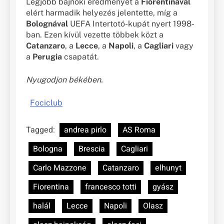
Legjobb bajnoki eredményét a
Fiorentinával
elért harmadik helyezés jelentette, míg a
Bolognával
UEFA Intertotó-kupát nyert 1998-
ban. Ezen kívül vezette többek közt a
Catanzaro
, a
Lecce
, a
Napoli
, a
Cagliari
vagy
a
Perugia
csapatát.
Nyugodjon békében.
Fociclub
Tagged:
andrea pirlo
AS Roma
Bologna
Brescia
Cagliari
Carlo Mazzone
Catanzaro
elhunyt
Fiorentina
francesco totti
gyász
halál
Lecce
Napoli
Olasz