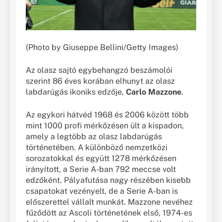
(Photo by Giuseppe Bellini/Getty Images)
Az olasz sajtó egybehangzó beszámolói
szerint 86 éves korában elhunyt az olasz
labdarúgás ikoniks edzője,
Carlo Mazzone
.
Az egykori hátvéd 1968 és 2006 között több
mint 1000 profi mérkőzésen ült a kispadon,
amely a legtöbb az olasz labdarúgás
történetében. A különböző nemzetközi
sorozatokkal és együtt 1278 mérkőzésen
irányított, a Serie A-ban 792 meccse volt
edzőként. Pályafutása nagy részében kisebb
csapatokat vezényelt, de a Serie A-ban is
előszerettel vállalt munkát. Mazzone nevéhez
fűződött az Ascoli történetének első, 1974-es