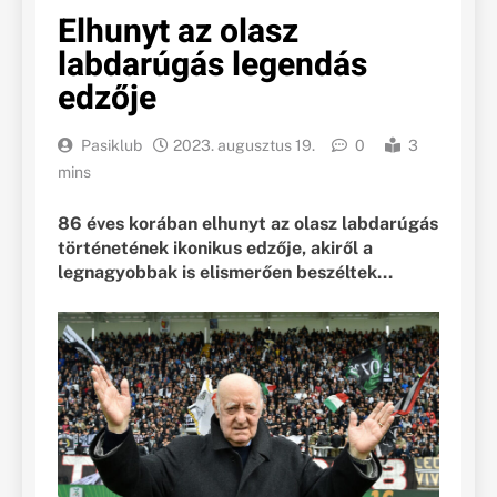
Elhunyt az olasz
labdarúgás legendás
edzője
Pasiklub
2023. augusztus 19.
0
3
mins
86 éves korában elhunyt az olasz labdarúgás
történetének ikonikus edzője, akiről a
legnagyobbak is elismerően beszéltek…