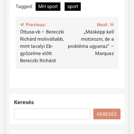
Tagged:
MH sport
sport
Bejegyzés
Previous:
Next:
Öttusa-vb – Bereczki
„Másképp kell
navigáció
Richárd motiváltabb,
motorozni, de a
mint tavalyi Eb-
probléma ugyanaz” –
győzelme előtt
Marquez
Bereczki Richárd
Keresés
KERESÉS