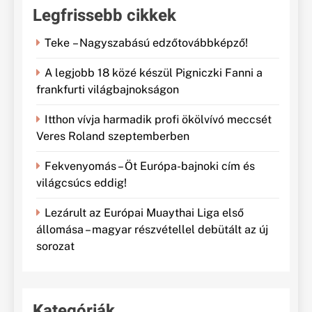
Legfrissebb cikkek
Teke – Nagyszabású edzőtovábbképző!
A legjobb 18 közé készül Pigniczki Fanni a
frankfurti világbajnokságon
Itthon vívja harmadik profi ökölvívó meccsét
Veres Roland szeptemberben
Fekvenyomás – Öt Európa-bajnoki cím és
világcsúcs eddig!
Lezárult az Európai Muaythai Liga első
állomása – magyar részvétellel debütált az új
sorozat
Kategóriák