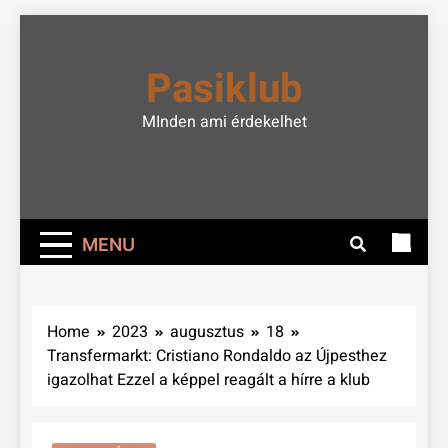
Skip
to
Pasiklub
content
MInden ami érdekelhet
MENU
Home
2023
augusztus
18
Transfermarkt: Cristiano Rondaldo az Újpesthez
igazolhat Ezzel a képpel reagált a hírre a klub