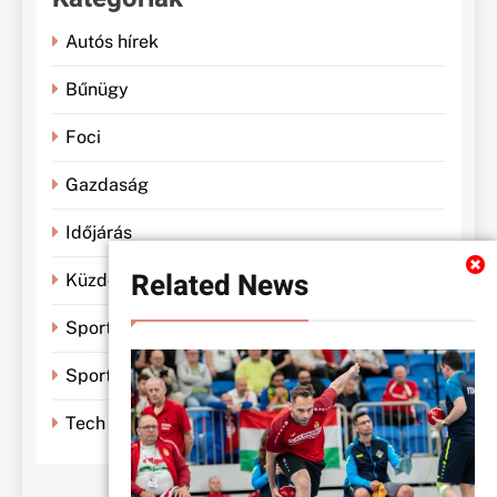
Autós hírek
Bűnügy
Foci
Gazdaság
Időjárás
Related News
Küzdősportok
Sportbánya
Sporthírek
Tech