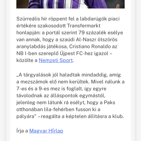
Szürreális hír röppent fel a labdarúgók piaci
értékére szakosodott Transfermarkt
honlapján: a portál szerint 79 százalék esélye
van annak, hogy a szaúdi Al-Naszr ötszörös
aranylabdás játékosa, Cristiano Ronaldo az
NB I-ben szereplő Újpest FC-hez igazol –
közölte a
Nemzeti Sport
.
„A tárgyalások jól haladtak mindaddig, amíg
a mezszámok elő nem kerültek. Mivel nálunk a
7-es és a 9-es mez is foglalt, így egyre
távolodnak az álláspontok egymástól,
jelenleg nem látunk rá esélyt, hogy a Paks
otthonában lila-fehérben fusson ki a
pályára” – reagálta a képtelen állításra a klub.
Írja a
Magyar HÍrlap