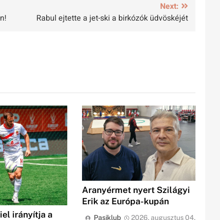
Next:
n!
Rabul ejtette a jet-ski a birkózók üdvöskéjét
Aranyérmet nyert Szilágyi
Erik az Európa-kupán
el irányítja a
Pasiklub
2026. augusztus 04.