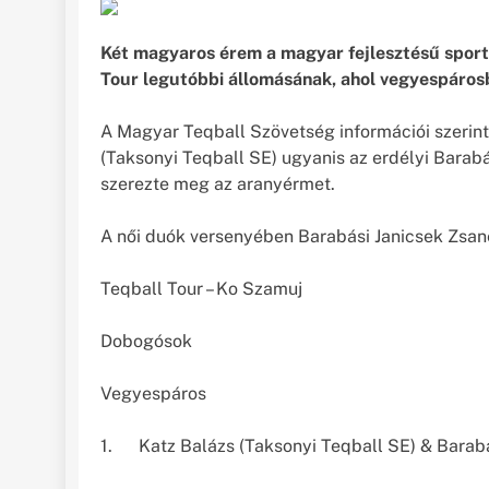
Két magyaros érem a magyar fejlesztésű sportá
Tour legutóbbi állomásának, ahol vegyespáros
A Magyar Teqball Szövetség információi szerint
(Taksonyi Teqball SE) ugyanis az erdélyi Barabás
szerezte meg az aranyérmet.
A női duók versenyében Barabási Janicsek Zsanet
Teqball Tour – Ko Szamuj
Dobogósok
Vegyespáros
1. Katz Balázs (Taksonyi Teqball SE) & Barabás