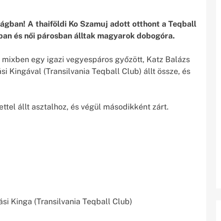
gban! A thaiföldi Ko Szamuj adott otthont a Teqball
ban és női párosban álltak magyarok dobogóra.
 mixben egy igazi vegyespáros győzött, Katz Balázs
i Kingával (Transilvania Teqball Club) állt össze, és
tel állt asztalhoz, és végül másodikként zárt.
i Kinga (Transilvania Teqball Club)