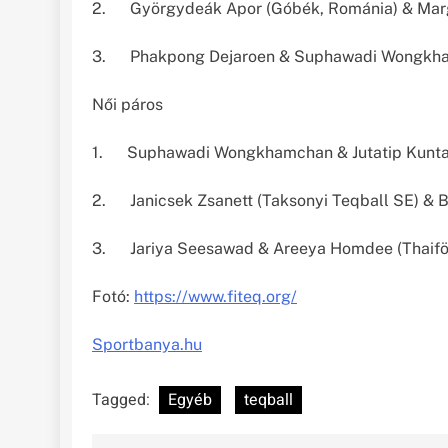
2. Györgydeák Apor (Góbék, Románia) & Mar
3. Phakpong Dejaroen & Suphawadi Wongkham
Női páros
1. Suphawadi Wongkhamchan & Jutatip Kuntat
2. Janicsek Zsanett (Taksonyi Teqball SE) & Ba
3. Jariya Seesawad & Areeya Homdee (Thaifö
Fotó:
https://www.fiteq.org/
Sportbanya.hu
Tagged:
Egyéb
teqball