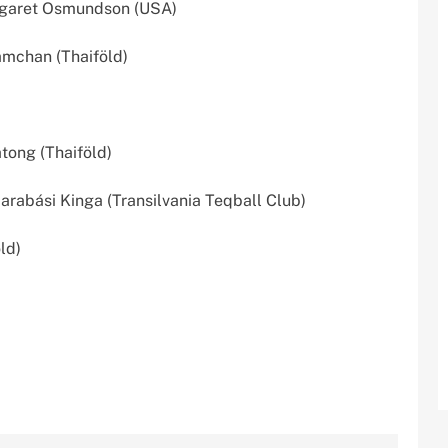
garet Osmundson (USA)
chan (Thaiföld)
ong (Thaiföld)
rabási Kinga (Transilvania Teqball Club)
ld)