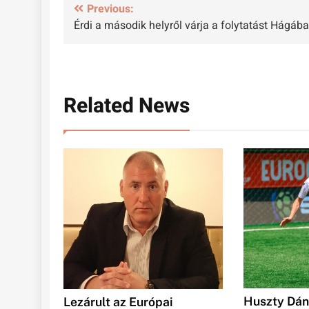
Bejegyzés
Previous:
Érdi a második helyről várja a folytatást Hágába
navigáció
Related News
Huszty Dáni
Lezárult az Európai