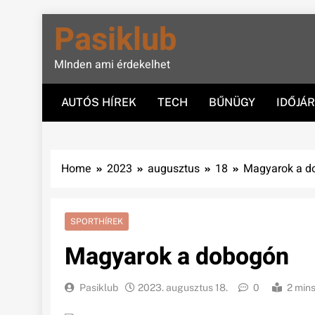
Skip
Pasiklub
to
content
MInden ami érdekelhet
AUTÓS HÍREK
TECH
BŰNÜGY
IDŐJÁ
Home
2023
augusztus
18
Magyarok a d
SPORTHÍREK
Magyarok a dobogón
Pasiklub
2023. augusztus 18.
0
2 min