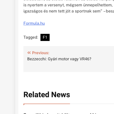
is nyertem a versenyt, mégsem ünnepelhettem, 
igazságos és nem tett jót a sportnak sem” – bes
Formula.hu
Tagged:
F1
Bejegyzés
Previous:
Bezzecchi: Gyári motor vagy VR46?
navigáció
Related News