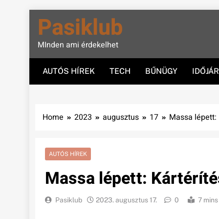
Skip
Pasiklub
to
content
MInden ami érdekelhet
AUTÓS HÍREK
TECH
BŰNÜGY
IDŐJÁ
Home
2023
augusztus
17
Massa lépett: 
AUTÓS HÍREK
Massa lépett: Kártéríté
Pasiklub
2023. augusztus 17.
0
7 mins