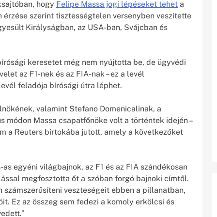
aksajtóban, hogy
Felipe Massa jogi lépéseket tehet
a
 érzése szerint tisztességtelen versenyben veszítette
Egyesült Királyságban, az USA-ban, Svájcban és
írósági keresetet még nem nyújtotta be, de ügyvédi
velet az F1-nek és az FIA-nak – ez a levél
evél feladója bírósági útra léphet.
nökének, valamint Stefano Domenicalinak, a
us módon Massa csapatfőnöke volt a történtek idején –
 a Reuters birtokába jutott, amely a következőket
as egyéni világbajnok, az F1 és az FIA szándékosan
ással megfosztotta őt a szóban forgó bajnoki címtől.
 számszerűsíteni veszteségeit ebben a pillanatban,
óit. Ez az összeg sem fedezi a komoly erkölcsi és
edett.”