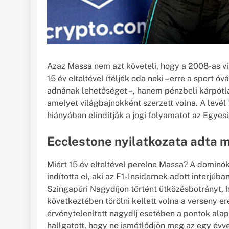
Azaz Massa nem azt követeli, hogy a 2008-as vi
15 év elteltével ítéljék oda neki – erre a sport 
adnának lehetőséget –, hanem pénzbeli kárpótlás
amelyet világbajnokként szerzett volna. A levél 
hiányában elindítják a jogi folyamatot az Egyes
Ecclestone nyilatkozata adta 
Miért 15 év elteltével perelne Massa? A dominók
indította el, aki az F1-Insidernek adott interjúba
Szingapúri Nagydíjon történt ütközésbotrányt, ho
következtében törölni kellett volna a verseny 
érvénytelenített nagydíj esetében a pontok alap
hallgatott, hogy ne ismétlődjön meg az egy évv