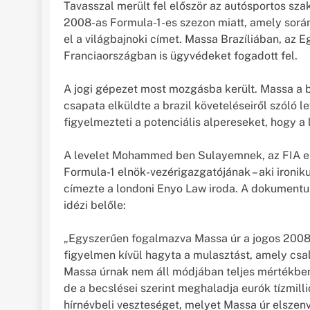
Tavasszal merült fel először az autósportos sz
2008-as Formula-1-es szezon miatt, amely során
el a világbajnoki címet. Massa Brazíliában, az 
Franciaországban is ügyvédeket fogadott fel.
A jogi gépezet most mozgásba került. Massa a b
csapata elküldte a brazil követeléseiről szóló le
figyelmezteti a potenciális alpereseket, hogy a l
A levelet Mohammed ben Sulayemnek, az FIA el
Formula-1 elnök-vezérigazgatójának – aki ironik
címezte a londoni Enyo Law iroda. A dokumentum
idézi belőle:
„Egyszerűen fogalmazva Massa úr a jogos 2008-
figyelmen kívül hagyta a mulasztást, amely csal
Massa úrnak nem áll módjában teljes mértékben
de a becslései szerint meghaladja eurók tízmilli
hírnévbeli veszteséget, melyet Massa úr elszenv