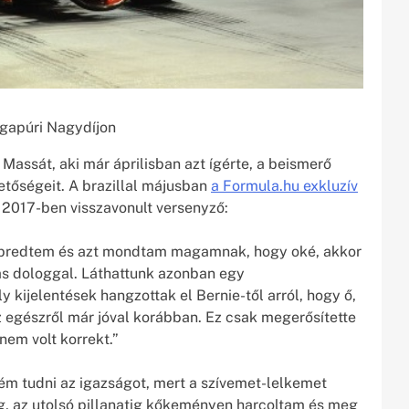
ngapúri Nagydíjon
ssát, aki már áprilisban azt ígérte, a beismerő
hetőségeit. A brazillal májusban
a Formula.hu exkluzív
2017-ben visszavonult versenyző:
lébredtem és azt mondtam magamnak, hogy oké, akkor
as dologgal. Láthattunk azonban egy
ijelentések hangzottak el Bernie-től arról, hogy ő,
z egészről már jóval korábban. Ez csak megerősítette
nem volt korrekt.”
ém tudni az igazságot, mert a szívemet-lelkemet
g, az utolsó pillanatig kőkeményen harcoltam és meg