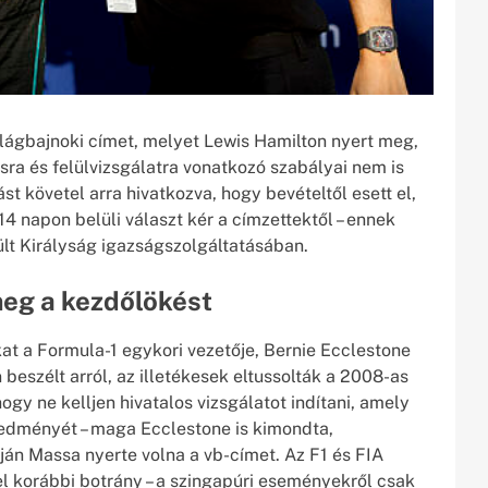
lágbajnoki címet, melyet Lewis Hamilton nyert meg,
óvásra és felülvizsgálatra vonatkozó szabályai nem is
t követel arra hivatkozva, hogy bevételtől esett el,
14 napon belüli választ kér a címzettektől – ennek
ült Királyság igazságszolgáltatásában.
meg a kezdőlökést
at a Formula-1 egykori vezetője, Bernie Ecclestone
n beszélt arról, az illetékesek eltussolták a 2008-as
gy ne kelljen hivatalos vizsgálatot indítani, amely
eredményét – maga Ecclestone is kimondta,
ján Massa nyerte volna a vb-címet. Az F1 és FIA
el korábbi botrány – a szingapúri eseményekről csak