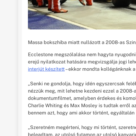
Massa bokszhiba miatt nullázott a 2008-as Szi
Ecclestone megszólalása nem hagyta nyugodni Ma
erejű nyilatkozat hatására megvizsgálja jogi le
interjút készített
– ekkor mondta kollégánknak a 
„Senki ne gondolja, hogy idén egyszercsak fe
nézzük meg, mit lehetne kezdeni ezzel a 2008-
dokumentumfilmet, amelyben érdekes és komoly k
Charlie Whiting és Max Mosley is tudtak erről a
bennem azt, hogy ami akkor történt, egyáltalán 
„Szeretném megérteni, hogy mi történt, szeretn
beleadtam, az utolsó futamon az utolsó kanyari