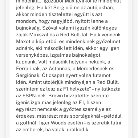
mindenkit… igazából Max gyilkol le mindenkit
jelenleg. Ha két Sergio ülne az autójukban,
akkor minden tisztelettel együtt is azt
mondom, hogy nagyjából nyitott lenne a
bajnokság. Szóval valami igazán különleges
zajlik Maxszal és a Red Bull-lal. Ha kivennénk
Maxot a képletből és mindenkinek győzelmet
adnánk, aki második lett idén, akkor egy igen
versenyképes, izgalmas bajnokságot
kapnánk. Volt második helyünk nekünk, a
Ferrarinak, az Astonnak, a Mercedesnek és
Sergiónak. Öt csapat nyert volna futamot
idén. Amint utolérjük mindnyájan a Red Bullt,
szerintem ez lesz az F1 helyzete” – nyilatkozta
az ESPN-nek. Brown hozzátette: szerinte
igenis izgalmas jelenleg az F1, hiszen
egyrészt nemcsak a győztes személye az
érdekes, másrészt más sportágaknál – például
a golfnál Tiger Woods esetén – is szeretik látni
az emberek, ha valaki uralkodik.