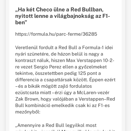
„Ha két Checo ülne a Red Bullban,
nyitott lenne a világbajnokság az F1-
ben”
https://formula.hu/parc-ferme/36285
Veretlenül fordult a Red Bull a Formula-1 idei
nyári szünetére, de házon belül is nagy a
kontraszt náluk, hiszen Max Verstappen 10-2-
re vezet Sergio Perez ellen a győzelmeket
tekintve, összetettben pedig 125 pont a
differencia a csapattársak között. Éppen ezért
– és a bikák mögött zajló fordulatos
ezüstcsata miatt – érzi úgy a McLaren-vezér
Zak Brown, hogy valójában a Verstappen–Red
Bull kombináció emelkedik csak ki az F1-es
mezőnyből:
„Amennyire a Red Bull legyilkol most