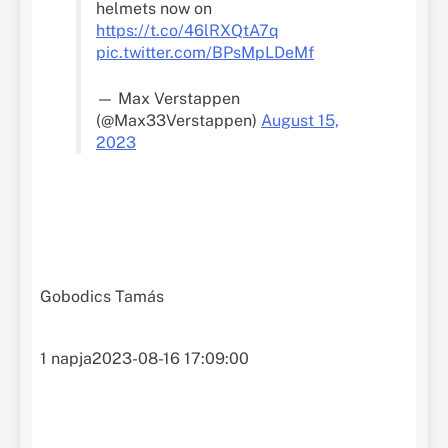
helmets now on
https://t.co/46lRXQtA7q
pic.twitter.com/BPsMpLDeMf
— Max Verstappen
(@Max33Verstappen)
August 15,
2023
Gobodics Tamás
1 napja
2023-08-16 17:09:00