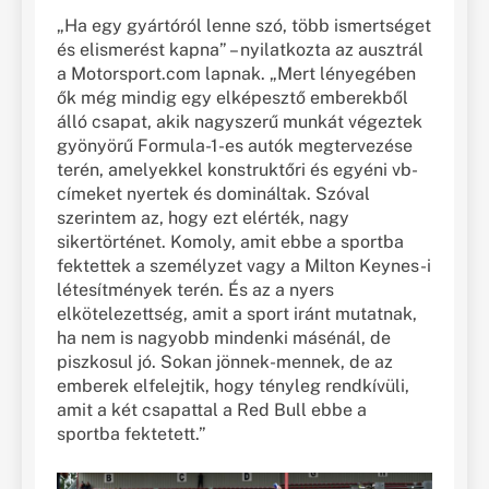
„Ha egy gyártóról lenne szó, több ismertséget
és elismerést kapna” – nyilatkozta az ausztrál
a Motorsport.com lapnak. „Mert lényegében
ők még mindig egy elképesztő emberekből
álló csapat, akik nagyszerű munkát végeztek
gyönyörű Formula-1-es autók megtervezése
terén, amelyekkel konstruktőri és egyéni vb-
címeket nyertek és domináltak. Szóval
szerintem az, hogy ezt elérték, nagy
sikertörténet. Komoly, amit ebbe a sportba
fektettek a személyzet vagy a Milton Keynes-i
létesítmények terén. És az a nyers
elkötelezettség, amit a sport iránt mutatnak,
ha nem is nagyobb mindenki másénál, de
piszkosul jó. Sokan jönnek-mennek, de az
emberek elfelejtik, hogy tényleg rendkívüli,
amit a két csapattal a Red Bull ebbe a
sportba fektetett.”