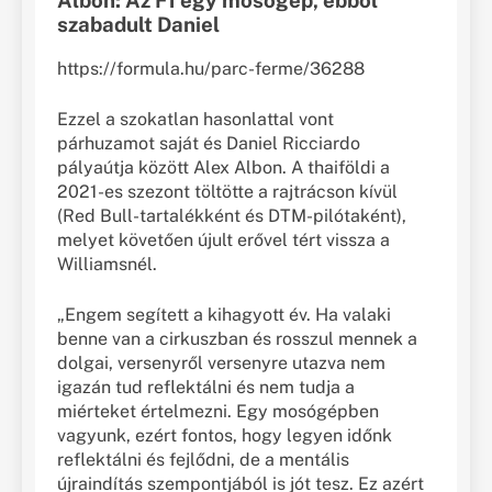
Albon: Az F1 egy mosógép, ebből
szabadult Daniel
https://formula.hu/parc-ferme/36288
Ezzel a szokatlan hasonlattal vont
párhuzamot saját és Daniel Ricciardo
pályaútja között Alex Albon. A thaiföldi a
2021-es szezont töltötte a rajtrácson kívül
(Red Bull-tartalékként és DTM-pilótaként),
melyet követően újult erővel tért vissza a
Williamsnél.
„Engem segített a kihagyott év. Ha valaki
benne van a cirkuszban és rosszul mennek a
dolgai, versenyről versenyre utazva nem
igazán tud reflektálni és nem tudja a
miérteket értelmezni. Egy mosógépben
vagyunk, ezért fontos, hogy legyen időnk
reflektálni és fejlődni, de a mentális
újraindítás szempontjából is jót tesz. Ez azért