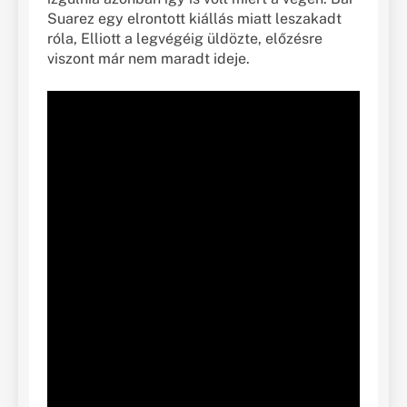
Suarez egy elrontott kiállás miatt leszakadt
róla, Elliott a legvégéig üldözte, előzésre
viszont már nem maradt ideje.