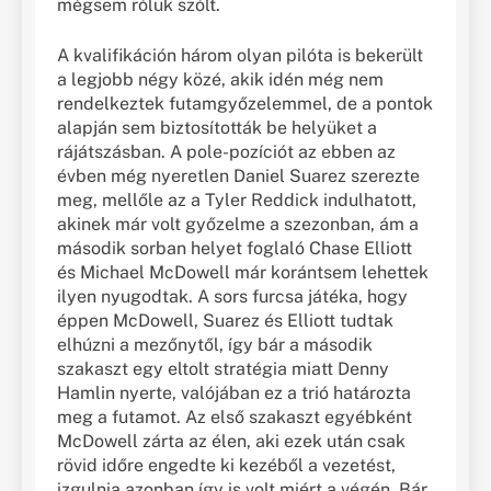
mégsem róluk szólt.
A kvalifikáción három olyan pilóta is bekerült
a legjobb négy közé, akik idén még nem
rendelkeztek futamgyőzelemmel, de a pontok
alapján sem biztosították be helyüket a
rájátszásban. A pole-pozíciót az ebben az
évben még nyeretlen Daniel Suarez szerezte
meg, mellőle az a Tyler Reddick indulhatott,
akinek már volt győzelme a szezonban, ám a
második sorban helyet foglaló Chase Elliott
és Michael McDowell már korántsem lehettek
ilyen nyugodtak. A sors furcsa játéka, hogy
éppen McDowell, Suarez és Elliott tudtak
elhúzni a mezőnytől, így bár a második
szakaszt egy eltolt stratégia miatt Denny
Hamlin nyerte, valójában ez a trió határozta
meg a futamot. Az első szakaszt egyébként
McDowell zárta az élen, aki ezek után csak
rövid időre engedte ki kezéből a vezetést,
izgulnia azonban így is volt miért a végén. Bár