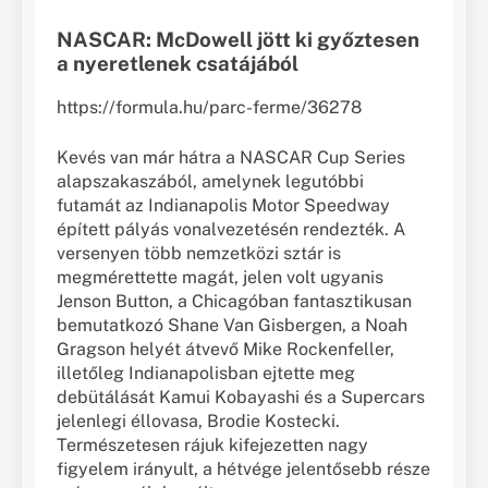
NASCAR: McDowell jött ki győztesen
a nyeretlenek csatájából
https://formula.hu/parc-ferme/36278
Kevés van már hátra a NASCAR Cup Series
alapszakaszából, amelynek legutóbbi
futamát az Indianapolis Motor Speedway
épített pályás vonalvezetésén rendezték. A
versenyen több nemzetközi sztár is
megmérettette magát, jelen volt ugyanis
Jenson Button, a Chicagóban fantasztikusan
bemutatkozó Shane Van Gisbergen, a Noah
Gragson helyét átvevő Mike Rockenfeller,
illetőleg Indianapolisban ejtette meg
debütálását Kamui Kobayashi és a Supercars
jelenlegi éllovasa, Brodie Kostecki.
Természetesen rájuk kifejezetten nagy
figyelem irányult, a hétvége jelentősebb része