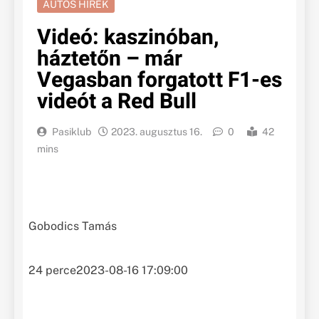
AUTÓS HÍREK
Videó: kaszinóban,
háztetőn – már
Vegasban forgatott F1-es
videót a Red Bull
Pasiklub
2023. augusztus 16.
0
42
mins
Gobodics Tamás
24 perce
2023-08-16 17:09:00