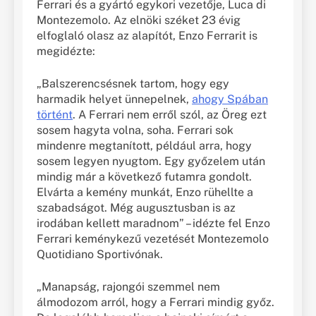
Ferrari és a gyártó egykori vezetője, Luca di
Montezemolo. Az elnöki széket 23 évig
elfoglaló olasz az alapítót, Enzo Ferrarit is
megidézte:
„Balszerencsésnek tartom, hogy egy
harmadik helyet ünnepelnek,
ahogy Spában
történt
. A Ferrari nem erről szól, az Öreg ezt
sosem hagyta volna, soha. Ferrari sok
mindenre megtanított, például arra, hogy
sosem legyen nyugtom. Egy győzelem után
mindig már a következő futamra gondolt.
Elvárta a kemény munkát, Enzo rühellte a
szabadságot. Még augusztusban is az
irodában kellett maradnom” – idézte fel Enzo
Ferrari keménykezű vezetését Montezemolo
Quotidiano Sportivónak.
„Manapság, rajongói szemmel nem
álmodozom arról, hogy a Ferrari mindig győz.