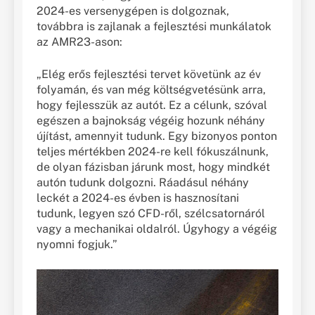
2024-es versenygépen is dolgoznak,
továbbra is zajlanak a fejlesztési munkálatok
az AMR23-ason:
„Elég erős fejlesztési tervet követünk az év
folyamán, és van még költségvetésünk arra,
hogy fejlesszük az autót. Ez a célunk, szóval
egészen a bajnokság végéig hozunk néhány
újítást, amennyit tudunk. Egy bizonyos ponton
teljes mértékben 2024-re kell fókuszálnunk,
de olyan fázisban járunk most, hogy mindkét
autón tudunk dolgozni. Ráadásul néhány
leckét a 2024-es évben is hasznosítani
tudunk, legyen szó CFD-ről, szélcsatornáról
vagy a mechanikai oldalról. Úgyhogy a végéig
nyomni fogjuk.”