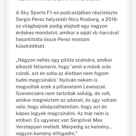
A Sky Sports F1-es podcastjében részletezte
Sergio Perez helyzetét Nico Rosberg, a 2016-
os világbajnok pedig elejtett egy nagyon
érdekes mondatot, amikor a saját vb-harcával
hasonlította össze Perez mostani
küszködését.
„Nagyon nehéz egy pilóta számára, amikor
elkezdi felismerni, hogy ‘amit a másik srác
csinál, azt én soha az életben nem fogom
tudni megcsinálni.’ Nyilván nekem is
megvoltak ezek a pillanataim Lewisszal.
Szerencsére nem tartottak sokáig, de volt,
amikor megnéztem az adatait, és úgy voltam
vele, hogy elképzelhetetlen, hogy azt én
képes legyek megcsinálni. Az már nem is
emberi. És ugyanez van Sergióval Max
Verstappen mellett. Márpedig ez kemény…
nagyon kemény elfogadni.”