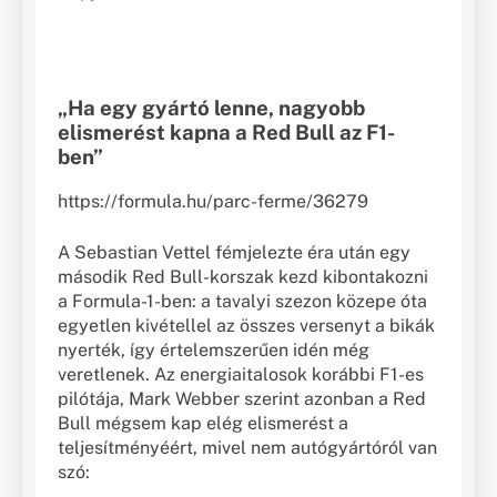
„Ha egy gyártó lenne, nagyobb
elismerést kapna a Red Bull az F1-
ben”
https://formula.hu/parc-ferme/36279
A Sebastian Vettel fémjelezte éra után egy
második Red Bull-korszak kezd kibontakozni
a Formula-1-ben: a tavalyi szezon közepe óta
egyetlen kivétellel az összes versenyt a bikák
nyerték, így értelemszerűen idén még
veretlenek. Az energiaitalosok korábbi F1-es
pilótája, Mark Webber szerint azonban a Red
Bull mégsem kap elég elismerést a
teljesítményéért, mivel nem autógyártóról van
szó: