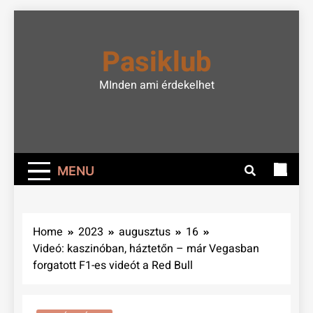
Skip
to
Pasiklub
content
MInden ami érdekelhet
MENU
Home
2023
augusztus
16
Videó: kaszinóban, háztetőn – már Vegasban
forgatott F1-es videót a Red Bull