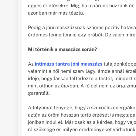
egyes érintésekre. Míg, ha a párunk hozzánk ér,
azonban már más tészta.
Pedig a jóni masszázsnak számos pozitív hatása
érdemes lenne tennie egy próbát. De vajon mir
Mi történik a masszázs során?
Az
intimázs tantra jóni masszázs
tulajdonképpen
valamint a női nemi szerv lágy, ámde annál érzé
ideje, hogy lassan felfedezze a testét, mindez
mint otthon az ágyban. A fő cél nem az orgazmu
garantált.
A folyamat lényege, hogy a szexuális energiáka
aztán az öröm hosszan tartó érzését is megtapa
jóniban indul el. Már csak az a kérdés, hogy vaj
rá szüksége és milyen eredményeket várhatunk 