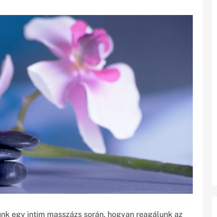
ünk egy intim masszázs során, hogyan reagálunk az