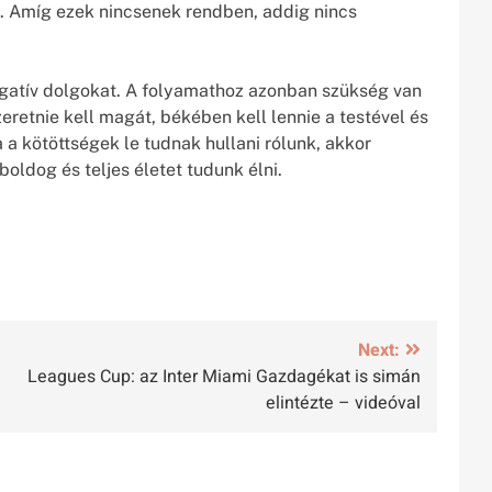
e. Amíg ezek nincsenek rendben, addig nincs
egatív dolgokat. A folyamathoz azonban szükség van
eretnie kell magát, békében kell lennie a testével és
 kötöttségek le tudnak hullani rólunk, akkor
oldog és teljes életet tudunk élni.
Next:
Leagues Cup: az Inter Miami Gazdagékat is simán
elintézte – videóval