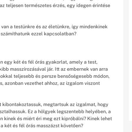
 az teljesen természetes érzés, egy idegen érintése
 van a testünkre és az életünkre, így mindenkinek
e számíthatunk ezzel kapcsolatban?
 egy két és fél órás gyakorlat, amely a test,
kibb masszírozásával jár. Itt az embernek van arra
t sokkal teljesebb és persze bensőségesebb módon,
s, azonban vezethet ahhoz, az izgalom viszont
t kibontakoztassuk, megtartsuk az izgalmat, hogy
sztalhassuk. Ez a hölgyek legszentebb helyében, a
on kinek és miért éri meg ezt kipróbálni? Kinek lehet
a két és fél órás masszázst követően?