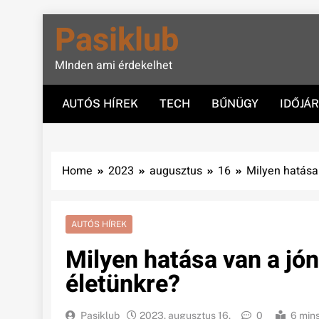
Skip
Pasiklub
to
content
MInden ami érdekelhet
AUTÓS HÍREK
TECH
BŰNÜGY
IDŐJÁ
Home
2023
augusztus
16
Milyen hatása
AUTÓS HÍREK
Milyen hatása van a jó
életünkre?
Pasiklub
2023. augusztus 16.
0
6 min