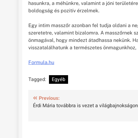
hasunkra, a méhünkre, valamint a jóni területér
boldogság és pozitív érzelmek.
Egy intim masszőr azonban fel tudja oldani a n
szeretetre, valamint bizalomra. A masszőrnek sz
önmagával, hogy mindezt átadhassa nekünk. Ha a
visszatalálhatunk a természetes önmagunkhoz, b
Formula.hu
Tagged:
Egyéb
Bejegyzés
Previous:
Érdi Mária továbbra is vezet a világbajnokságon
navigáció