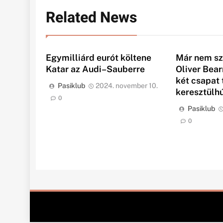
Related News
Egymilliárd eurót költene
Már nem sz
Katar az Audi–Sauberre
Oliver Bea
két csapat t
Pasiklub
2024. november 10.
keresztülh
0
Pasiklub
0