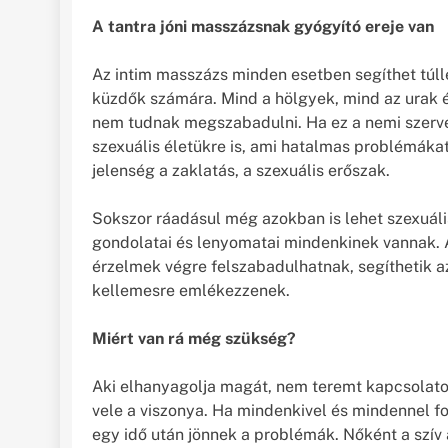
A tantra jóni masszázsnak gyógyító ereje van
Az intim masszázs minden esetben segíthet túll
küzdők számára. Mind a hölgyek, mind az urak 
nem tudnak megszabadulni. Ha ez a nemi szervek
szexuális életükre is, ami hatalmas problémáka
jelenség a zaklatás, a szexuális erőszak.
Sokszor ráadásul még azokban is lehet szexuális
gondolatai és lenyomatai mindenkinek vannak. 
érzelmek végre felszabadulhatnak, segíthetik a
kellemesre emlékezzenek.
Miért van rá még szükség?
Aki elhanyagolja magát, nem teremt kapcsolatot
vele a viszonya. Ha mindenkivel és mindennel fo
egy idő után jönnek a problémák. Nőként a szív 