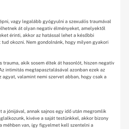
épni, vagy legalább gyógyulni a szexuális traumával
élhetnek át olyan negatív élményeket, amelyektől
et érinti, akkor az hatással lehet a későbbi
t tud okozni. Nem gondolnánk, hogy milyen gyakori
 trauma, akik sosem éltek át hasonlót, hiszen negatív
Az intimitás megtapasztalásával azonban ezek az
z agyat, valamint nemi szervet abban, hogy csak a
 a jónijával, annak sajnos egy idő után megromlik
glalkozunk, kivéve a saját testünkkel, akkor bizony
a méhben van, így figyelmet kell szentelni a