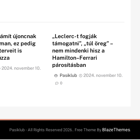
ámít újoncnak
„Leclerc-t fogják
rman, ez pedig
támogatni”, „túl öreg” –
erveit is
nem mindenki hisz a
úzza
Hamilton–Ferrari
párosításban
2024. november 10.
Pasiklub
2024. november 10.
0
BlazeThemes
Pasiklub - All Rights Reserved 2026.. Free Theme By
.