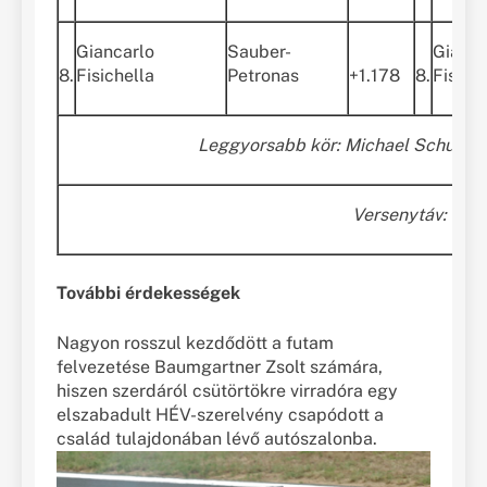
Giancarlo
Sauber-
Gianca
8.
Fisichella
Petronas
+1.178
8.
Fisich
Leggyorsabb kör: Michael Schumache
Versenytáv: 70 k
További érdekességek
Nagyon rosszul kezdődött a futam
felvezetése Baumgartner Zsolt számára,
hiszen szerdáról csütörtökre virradóra egy
elszabadult HÉV-szerelvény csapódott a
család tulajdonában lévő autószalonba.