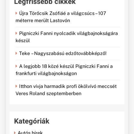
Legfrissebb cikkek
Újra Törőcsik Zsófiáé a világcsúcs – 107
méterre merült Lastovón
Pigniczki Fanni nyolcadik világbajnokságára
készül
Teke – Nagyszabású edzőtovábbképző!
A legjobb 18 közé készül Pigniczki Fanni a
frankfurti világbajnokságon
Itthon vívja harmadik profi ökölvívó meccsét
Veres Roland szeptemberben
Kategóriák
Autós hírek