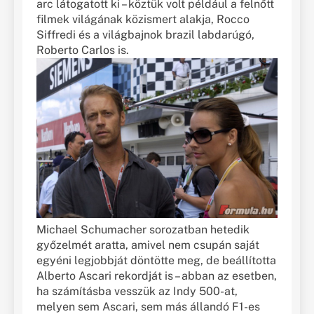
arc látogatott ki – köztük volt például a felnőtt
filmek világának közismert alakja, Rocco
Siffredi és a világbajnok brazil labdarúgó,
Roberto Carlos is.
Michael Schumacher sorozatban hetedik
győzelmét aratta, amivel nem csupán saját
egyéni legjobbját döntötte meg, de beállította
Alberto Ascari rekordját is – abban az esetben,
ha számításba vesszük az Indy 500-at,
melyen sem Ascari, sem más állandó F1-es