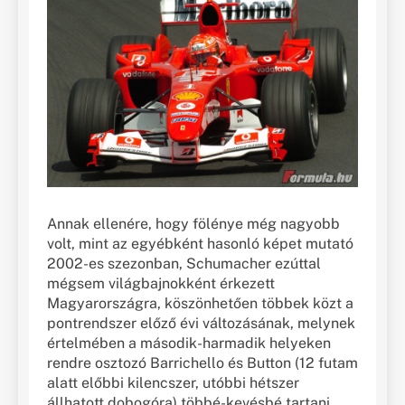
Annak ellenére, hogy fölénye még nagyobb
volt, mint az egyébként hasonló képet mutató
2002-es szezonban, Schumacher ezúttal
mégsem világbajnokként érkezett
Magyarországra, köszönhetően többek közt a
pontrendszer előző évi változásának, melynek
értelmében a második-harmadik helyeken
rendre osztozó Barrichello és Button (12 futam
alatt előbbi kilencszer, utóbbi hétszer
állhatott dobogóra) többé-kevésbé tartani