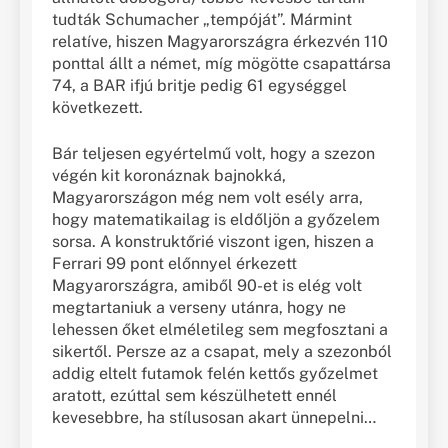
tudták Schumacher „tempóját”. Mármint
relatíve, hiszen Magyarországra érkezvén 110
ponttal állt a német, míg mögötte csapattársa
74, a BAR ifjú britje pedig 61 egységgel
következett.
Bár teljesen egyértelmű volt, hogy a szezon
végén kit koronáznak bajnokká,
Magyarországon még nem volt esély arra,
hogy matematikailag is eldőljön a győzelem
sorsa. A konstruktőrié viszont igen, hiszen a
Ferrari 99 pont előnnyel érkezett
Magyarországra, amiből 90-et is elég volt
megtartaniuk a verseny utánra, hogy ne
lehessen őket elméletileg sem megfosztani a
sikertől. Persze az a csapat, mely a szezonból
addig eltelt futamok felén kettős győzelmet
aratott, ezúttal sem készülhetett ennél
kevesebbre, ha stílusosan akart ünnepelni…