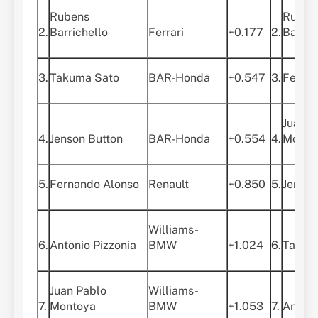
Rubens
Ruben
2.
Barrichello
Ferrari
+0.177
2.
Barric
3.
Takuma Sato
BAR-Honda
+0.547
3.
Ferna
Juan P
4.
Jenson Button
BAR-Honda
+0.554
4.
Monto
5.
Fernando Alonso
Renault
+0.850
5.
Jenson
Williams-
6.
Antonio Pizzonia
BMW
+1.024
6.
Takum
Juan Pablo
Williams-
7.
Montoya
BMW
+1.053
7.
Antoni