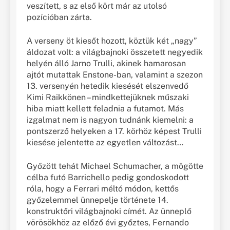
veszített, s az első kört már az utolsó
pozícióban zárta.
A verseny öt kiesőt hozott, köztük két „nagy”
áldozat volt: a világbajnoki összetett negyedik
helyén álló Jarno Trulli, akinek hamarosan
ajtót mutattak Enstone-ban, valamint a szezon
13. versenyén hetedik kiesését elszenvedő
Kimi Raikkönen – mindkettejüknek műszaki
hiba miatt kellett feladnia a futamot. Más
izgalmat nem is nagyon tudnánk kiemelni: a
pontszerző helyeken a 17. körhöz képest Trulli
kiesése jelentette az egyetlen változást…
Győzött tehát Michael Schumacher, a mögötte
célba futó Barrichello pedig gondoskodott
róla, hogy a Ferrari méltó módon, kettős
győzelemmel ünnepelje története 14.
konstruktőri világbajnoki címét. Az ünneplő
vörösökhöz az előző évi győztes, Fernando