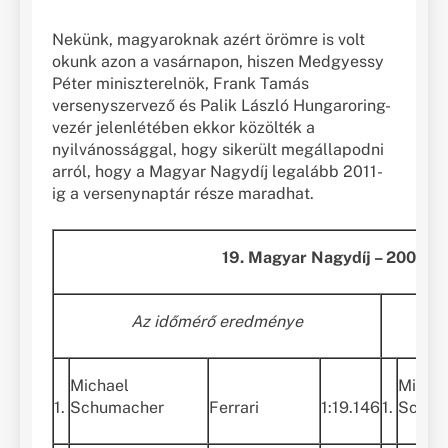
Nekünk, magyaroknak azért örömre is volt
okunk azon a vasárnapon, hiszen Medgyessy
Péter miniszterelnök, Frank Tamás
versenyszervező és Palik László Hungaroring-
vezér jelenlétében ekkor közölték a
nyilvánossággal, hogy sikerült megállapodni
arról, hogy a Magyar Nagydíj legalább 2011-
ig a versenynaptár része maradhat.
19. Magyar Nagydíj – 2004. a
Az időmérő eredménye
Michael
Micha
1.
Schumacher
Ferrari
1:19.146
1.
Schum