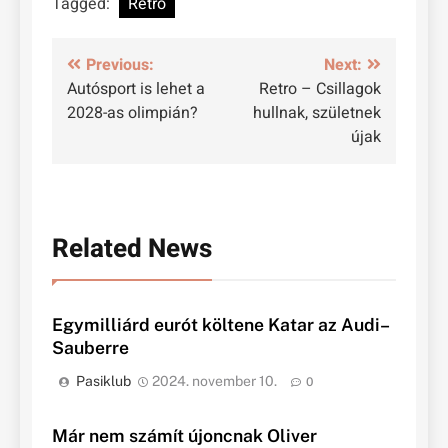
Tagged:
Retro
Bejegyzés
Previous:
Next:
Autósport is lehet a
Retro – Csillagok
navigáció
2028-as olimpián?
hullnak, születnek
újak
Related News
Egymilliárd eurót költene Katar az Audi–
Sauberre
Pasiklub
2024. november 10.
0
Már nem számít újoncnak Oliver