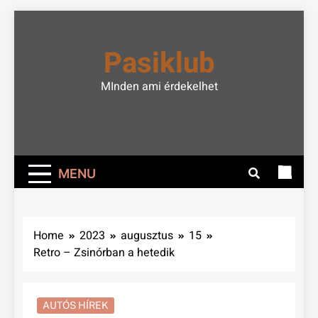
Skip
to
Pasiklub
content
MInden ami érdekelhet
MENU
Home
2023
augusztus
15
Retro – Zsinórban a hetedik
AUTÓS HÍREK