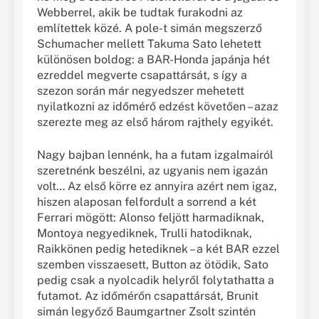
Webberrel, akik be tudtak furakodni az
említettek közé. A pole-t simán megszerző
Schumacher mellett Takuma Sato lehetett
különösen boldog: a BAR-Honda japánja hét
ezreddel megverte csapattársát, s így a
szezon során már negyedszer mehetett
nyilatkozni az időmérő edzést követően – azaz
szerezte meg az első három rajthely egyikét.
Nagy bajban lennénk, ha a futam izgalmairól
szeretnénk beszélni, az ugyanis nem igazán
volt… Az első körre ez annyira azért nem igaz,
hiszen alaposan felfordult a sorrend a két
Ferrari mögött: Alonso feljött harmadiknak,
Montoya negyediknek, Trulli hatodiknak,
Raikkönen pedig hetediknek – a két BAR ezzel
szemben visszaesett, Button az ötödik, Sato
pedig csak a nyolcadik helyről folytathatta a
futamot. Az időmérőn csapattársát, Brunit
simán legyőző Baumgartner Zsolt szintén