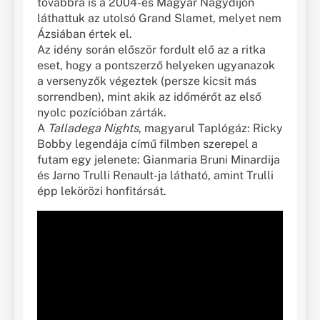
továbbra is a 2004-es Magyar Nagydíjon
láthattuk az utolsó Grand Slamet, melyet nem
Ázsiában értek el.
Az idény során először fordult elő az a ritka
eset, hogy a pontszerző helyeken ugyanazok
a versenyzők végeztek (persze kicsit más
sorrendben), mint akik az időmérőt az első
nyolc pozícióban zárták.
A
Talladega Nights
, magyarul Taplógáz: Ricky
Bobby legendája című filmben szerepel a
futam egy jelenete: Gianmaria Bruni Minardija
és Jarno Trulli Renault-ja látható, amint Trulli
épp lekörözi honfitársát.