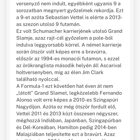
versenyző nem indult, egyébként ugyanis 9 a
sorozatban megnyert győzelmek rekordja. Ezt
a 9-et azóta Sebastian Vettel is elérte a 2013-
as szezon utolsó 9 futamán.
Ez volt Schumacher karrierjének utolsó Grand
Slamje, azaz rajt-cél győzelem a pole-ból
indulva leggyorsabb körrel. A német karrierje
során ötször volt képes erre a bravúrra,
először az 1994-es monacói futamon, s ezzel
az örökranglista második helyén áll Ascarival
holtversenyben, míg az élen Jim Clark
található nyolccal.
A Formula-1 ezt követően hat éven át nem
„látott” Grand Slamet, legközelebb Fernando
Alonso volt erre képes a 2010-es Szingapúri
Nagydíjon. Azóta ez még ötször fordult elő,
Vettel 2011 és 2013 közt összesen négyszer,
méghozzá Indiában, Japánban, Szingapúrban
és Dél-Koreában, Hamilton pedig 2014-ben
Malajziában teljesítette ezt a bravúrt. Azaz