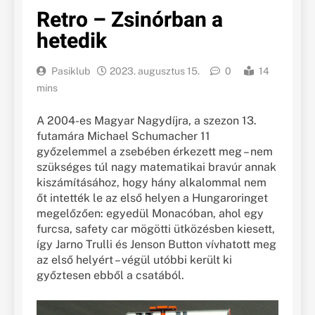
Retro – Zsinórban a
hetedik
Pasiklub
2023. augusztus 15.
0
14
mins
A 2004-es Magyar Nagydíjra, a szezon 13.
futamára Michael Schumacher 11
győzelemmel a zsebében érkezett meg – nem
szükséges túl nagy matematikai bravúr annak
kiszámításához, hogy hány alkalommal nem
őt intették le az első helyen a Hungaroringet
megelőzően: egyedül Monacóban, ahol egy
furcsa, safety car mögötti ütközésben kiesett,
így Jarno Trulli és Jenson Button vívhatott meg
az első helyért – végül utóbbi került ki
győztesen ebből a csatából.